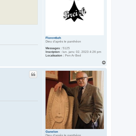
Florentbzh
Dieu d'après le panthéon
Messages :
5125
Inscription :
lun. janv. 02, 2023 4:26 pm
Localisation :
Pen Ar Bed
H
a
u
t
Ganelon
Dieu d'après le panthéon