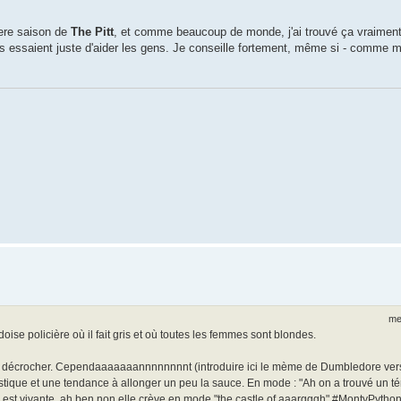
1ere saison de
The Pitt
, et comme beaucoup de monde, j'ai trouvé ça vraiment 
s essaient juste d'aider les gens. Je conseille fortement, même si - comme m
.
me
e policière où il fait gris et où toutes les femmes sont blondes.
 à décrocher. Cependaaaaaaannnnnnnnt (introduire ici le mème de Dumbledore vers
tique et une tendance à allonger un peu la sauce. En mode : "Ah on a trouvé un té
lle est vivante, ah ben non elle crève en mode "the castle of aaargggh" #MontyPytho