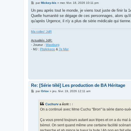
M
par
Mickey-bis
»
mer. févr. 18, 2026 10:11 pm
e
s
Un peu après tout le monde, je viens tout juste de finir la 
s
Quelle humanité se dégage de ces personnages, alors qu'il
a
g
qu'après Urgence, il n'y a plus de série médicale qui tienne
e
Ma collec' JdR
Actualités JdR:
- Joueur :
Wastburg
- MJ :
PbtArkeos
&
7e Mer
Re: [Série télé] Les production de BA Héritage
M
par
Orlov
»
jeu. févr. 19, 2026 12:11 am
e
s
s
Cuchurv
a écrit :
↑
a
g
On a continué avec Mme Cuchu "Bron" la série dano-suédois
e
Ça vous prend toujours autant aux tripes et on a du mal
bémol. On sent quand même une certaine facilité scénaris
recherche et ah mince le tueur la bute ! Ah non en fait e