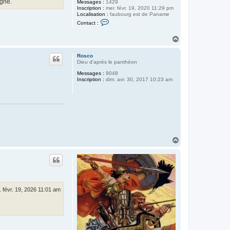
agne.
Messages :
1429
Inscription :
mer. févr. 19, 2020 11:29 pm
Localisation :
faubourg est de Paname
C
Contact :
o
n
H
t
a
a
c
u
Rosco
t
t
Dieu d'après le panthéon
e
r
Messages :
9048
C
Inscription :
dim. avr. 30, 2017 10:23 am
u
c
h
u
r
v
H
a
u
t
. févr. 19, 2026 11:01 am