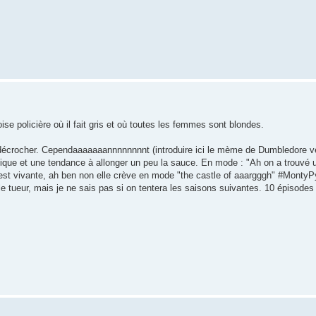
 policière où il fait gris et où toutes les femmes sont blondes.
 décrocher. Cependaaaaaaannnnnnnnt (introduire ici le mème de Dumbledore ve
ique et une tendance à allonger un peu la sauce. En mode : "Ah on a trouvé u
le est vivante, ah ben non elle crève en mode "the castle of aaargggh" #Monty
 le tueur, mais je ne sais pas si on tentera les saisons suivantes. 10 épisodes 