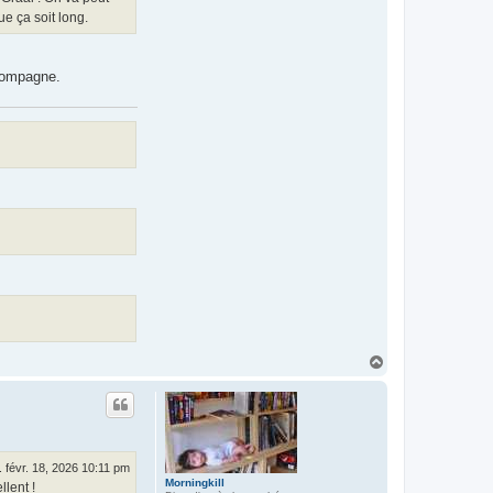
ue ça soit long.
 compagne.
H
a
u
t
. févr. 18, 2026 10:11 pm
Morningkill
lent !