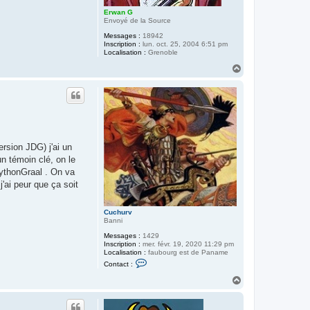
Erwan G
Envoyé de la Source
Messages :
18942
Inscription :
lun. oct. 25, 2004 6:51 pm
Localisation :
Grenoble
H
a
u
t
rsion JDG) j'ai un
n témoin clé, on le
PythonGraal . On va
j'ai peur que ça soit
Cuchurv
Banni
Messages :
1429
Inscription :
mer. févr. 19, 2020 11:29 pm
Localisation :
faubourg est de Paname
C
Contact :
o
n
H
t
a
a
u
c
t
t