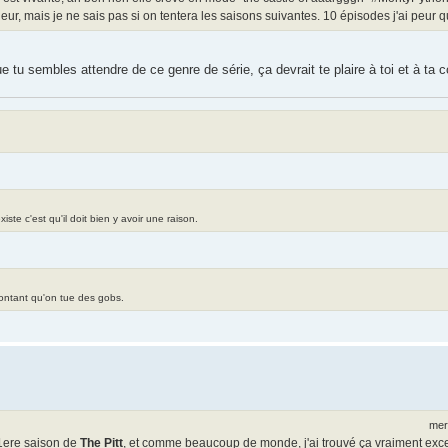
tueur, mais je ne sais pas si on tentera les saisons suivantes. 10 épisodes j'ai peur q
ue tu sembles attendre de ce genre de série, ça devrait te plaire à toi et à ta
te c'est qu'il doit bien y avoir une raison.
contant qu'on tue des gobs.
mer
a 1ere saison de
The Pitt
, et comme beaucoup de monde, j'ai trouvé ça vraiment excel