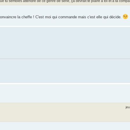
que tu sembles attendre de ce genre de série, ça devrait te plaire à toi et à ta comp
onvaincre la cheffe ! C'est moi qui commande mais c'est elle qui décide.
jeu