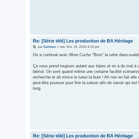
Re: [Série télé] Les production de BA Héritage
M
par
Cuchurv
»
mer. févr. 18, 2026 4:23 pm
e
s
On a continué avec Mme Cuchu "Bron" la série dano-suédoise
s
a
g
Ça vous prend toujours autant aux tripes et on a du mal à
e
bémol. On sent quand même une certaine facilité scénarist
recherche et ah mince le tueur la bute ! Ah non en fait el
peut-être pousser pour finir la saison afin de savoir qui est
long.
Re: [Série télé] Les production de BA Héritage