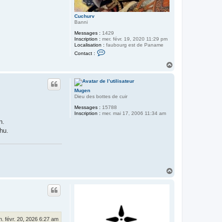
Cuchurv
Banni
Messages :
1429
Inscription :
mer. févr. 19, 2020 11:29 pm
Localisation :
faubourg est de Paname
C
Contact :
o
n
H
t
a
a
u
c
t
t
Mugen
e
Dieu des bottes de cuir
r
C
Messages :
15788
u
Inscription :
mer. mai 17, 2006 11:34 am
c
n.
h
u
lhu.
r
v
H
a
u
t
n. févr. 20, 2026 6:27 am