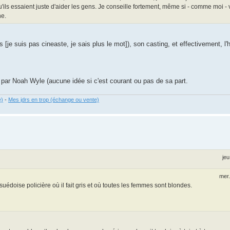
ls essaient juste d'aider les gens. Je conseille fortement, même si - comme moi -
ne.
ns [je suis pas cineaste, je sais plus le mot]), son casting, et effectivement, l
é par Noah Wyle (aucune idée si c'est courant ou pas de sa part.
e)
-
Mes jdrs en trop (échange ou vente)
jeu
mer.
doise policière où il fait gris et où toutes les femmes sont blondes.