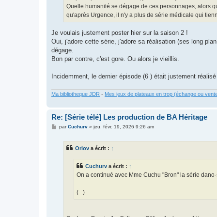
e
Quelle humanité se dégage de ces personnages, alors qu'i
qu'après Urgence, il n'y a plus de série médicale qui tien
Je voulais justement poster hier sur la saison 2 !
Oui, j'adore cette série, j'adore sa réalisation (ses long pla
dégage.
Bon par contre, c'est gore. Ou alors je vieillis.
Incidemment, le dernier épisode (6 ) était justement réalis
Ma bibliotheque JDR
-
Mes jeux de plateaux en trop (échange ou vent
Re: [Série télé] Les production de BA Héritage
M
par
Cuchurv
»
jeu. févr. 19, 2026 9:26 am
e
s
s
Orlov
a écrit :
↑
a
g
e
Cuchurv
a écrit :
↑
On a continué avec Mme Cuchu "Bron" la série dano-sué
(...)