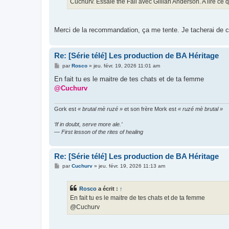
Cuchurv. Essaie the Fall avec Gillian Anderson. A lire ce 
Merci de la recommandation, ça me tente. Je tacherai de c
Re: [Série télé] Les production de BA Héritage
M
par
Rosco
»
jeu. févr. 19, 2026 11:01 am
e
s
En fait tu es le maitre de tes chats et de ta femme
s
@Cuchurv
a
g
e
Gork est
« brutal mè ruzé »
et son frère Mork est
« ruzé mè brutal »
‘If in doubt, serve more ale.’
— First lesson of the rites of healing
Re: [Série télé] Les production de BA Héritage
M
par
Cuchurv
»
jeu. févr. 19, 2026 11:13 am
e
s
s
Rosco
a écrit :
↑
a
g
En fait tu es le maitre de tes chats et de ta femme
e
@Cuchurv