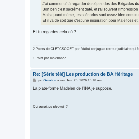
g
J'ai commencé à regarder des épisodes des
Brigades du
e
Bon ben c'est sacrément daté, et j'ai souvent l'impression
Mais quand même, les scénarios sont assez bien construits
Et il va de soit que c'est une inspiration pour Maléfices e
Et tu regardes cela où ?
2 Points de CLETCSOOEF par fidélité conjugale (erreur judiciaire qui fer
1 Point par malchance
Re: [Série télé] Les production de BA Héritage
M
par
Ganelon
»
ven. févr. 20, 2026 10:18 am
e
s
La plate-forme Madelen de l’INA je suppose.
s
a
g
e
Qui aurait pu pleuvoir ?