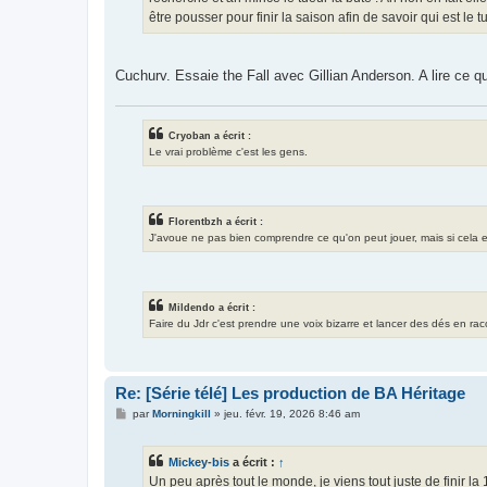
être pousser pour finir la saison afin de savoir qui est le 
Cuchurv. Essaie the Fall avec Gillian Anderson. A lire ce q
Cryoban a écrit :
Le vrai problème c'est les gens.
Florentbzh a écrit :
J'avoue ne pas bien comprendre ce qu'on peut jouer, mais si cela exis
Mildendo a écrit :
Faire du Jdr c'est prendre une voix bizarre et lancer des dés en ra
Re: [Série télé] Les production de BA Héritage
M
par
Morningkill
»
jeu. févr. 19, 2026 8:46 am
e
s
s
Mickey-bis
a écrit :
↑
a
g
Un peu après tout le monde, je viens tout juste de finir l