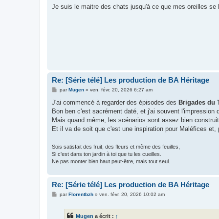
Je suis le maitre des chats jusqu'à ce que mes oreilles se
Re: [Série télé] Les production de BA Héritage
M
par
Mugen
»
ven. févr. 20, 2026 6:27 am
e
s
J'ai commencé à regarder des épisodes des
Brigades du 
s
Bon ben c'est sacrément daté, et j'ai souvent l'impression 
a
g
Mais quand même, les scénarios sont assez bien construits, 
e
Et il va de soit que c'est une inspiration pour Maléfices et
Sois satisfait des fruit, des fleurs et même des feuilles,
Si c'est dans ton jardin à toi que tu les cueilles.
Ne pas monter bien haut peut-être, mais tout seul.
Re: [Série télé] Les production de BA Héritage
M
par
Florentbzh
»
ven. févr. 20, 2026 10:02 am
e
s
s
Mugen
a écrit :
↑
a