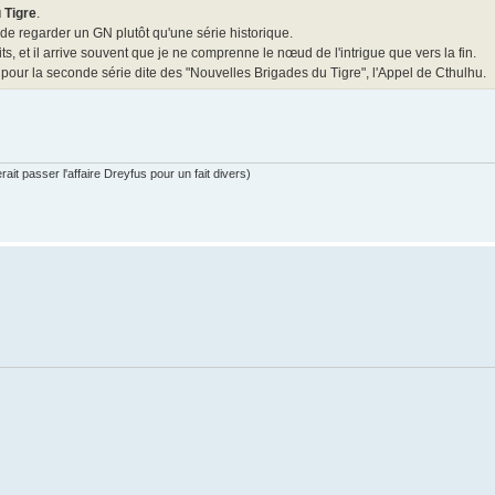
 Tigre
.
 de regarder un GN plutôt qu'une série historique.
, et il arrive souvent que je ne comprenne le nœud de l'intrigue que vers la fin.
t, pour la seconde série dite des "Nouvelles Brigades du Tigre", l'Appel de Cthulhu.
ait passer l'affaire Dreyfus pour un fait divers)