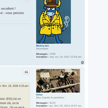
e
r
excellent !
C
u
oi - vous pensiez
c
h
u
r
v
Mickey-bis
Ascendant
Messages :
1509
Inscription :
mar. oct. 24, 2017 12:04 pm
H
a
u
t
r. févr. 18, 2026 4:23 pm
Orlov
Dieu d'après le panthéon
ion JDG) j'ai un
moin clé, on le
Messages :
9123
Inscription :
jeu. févr. 20, 2014 10:57 am
nGraal . On va peut-