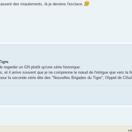
 lassent des miaulements, là je deviens l'esclave.
Tigre
.
de regarder un GN plutôt qu'une série historique.
et il arrive souvent que je ne comprenne le nœud de l'intrigue que vers la fi
, pour la seconde série dite des "Nouvelles Brigades du Tigre", l'Appel de Cthu
ve