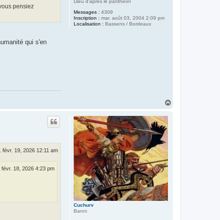
Dieu d'après le panthéon
 vous pensiez
Messages :
4309
Inscription :
mar. août 03, 2004 2:09 pm
Localisation :
Bassens / Bordeaux
'humanité qui s'en
H
a
u
t
. févr. 19, 2026 12:11 am
 févr. 18, 2026 4:23 pm
Cuchurv
Banni