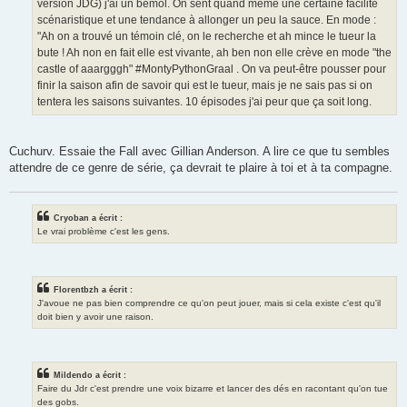
version JDG) j'ai un bémol. On sent quand même une certaine facilité
scénaristique et une tendance à allonger un peu la sauce. En mode :
"Ah on a trouvé un témoin clé, on le recherche et ah mince le tueur la
bute ! Ah non en fait elle est vivante, ah ben non elle crève en mode "the
castle of aaargggh" #MontyPythonGraal . On va peut-être pousser pour
finir la saison afin de savoir qui est le tueur, mais je ne sais pas si on
tentera les saisons suivantes. 10 épisodes j'ai peur que ça soit long.
Cuchurv. Essaie the Fall avec Gillian Anderson. A lire ce que tu sembles
attendre de ce genre de série, ça devrait te plaire à toi et à ta compagne.
Cryoban a écrit :
Le vrai problème c'est les gens.
Florentbzh a écrit :
J'avoue ne pas bien comprendre ce qu'on peut jouer, mais si cela existe c'est qu'il
doit bien y avoir une raison.
Mildendo a écrit :
Faire du Jdr c'est prendre une voix bizarre et lancer des dés en racontant qu'on tue
des gobs.