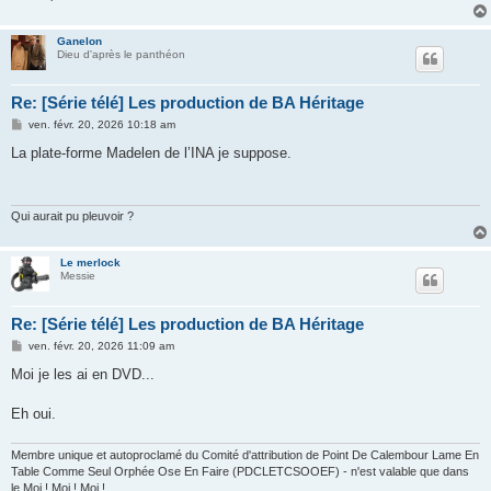
Ganelon
Dieu d'après le panthéon
Re: [Série télé] Les production de BA Héritage
M
ven. févr. 20, 2026 10:18 am
e
s
La plate-forme Madelen de l’INA je suppose.
s
a
g
e
Qui aurait pu pleuvoir ?
Le merlock
Messie
Re: [Série télé] Les production de BA Héritage
M
ven. févr. 20, 2026 11:09 am
e
s
Moi je les ai en DVD...
s
a
g
Eh oui.
e
Membre unique et autoproclamé du Comité d'attribution de Point De Calembour Lame En
Table Comme Seul Orphée Ose En Faire (PDCLETCSOOEF) - n'est valable que dans
le Moi ! Moi ! Moi !