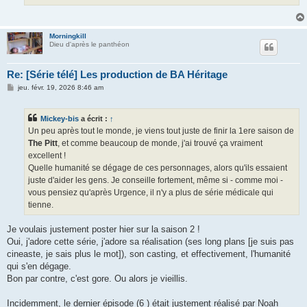
Morningkill
Dieu d'après le panthéon
Re: [Série télé] Les production de BA Héritage
M
jeu. févr. 19, 2026 8:46 am
e
s
s
Mickey-bis
a écrit :
↑
a
g
Un peu après tout le monde, je viens tout juste de finir la 1ere saison de
e
The Pitt
, et comme beaucoup de monde, j'ai trouvé ça vraiment
excellent !
Quelle humanité se dégage de ces personnages, alors qu'ils essaient
juste d'aider les gens. Je conseille fortement, même si - comme moi -
vous pensiez qu'après Urgence, il n'y a plus de série médicale qui
tienne.
Je voulais justement poster hier sur la saison 2 !
Oui, j'adore cette série, j'adore sa réalisation (ses long plans [je suis pas
cineaste, je sais plus le mot]), son casting, et effectivement, l'humanité
qui s'en dégage.
Bon par contre, c'est gore. Ou alors je vieillis.
Incidemment, le dernier épisode (6 ) était justement réalisé par Noah