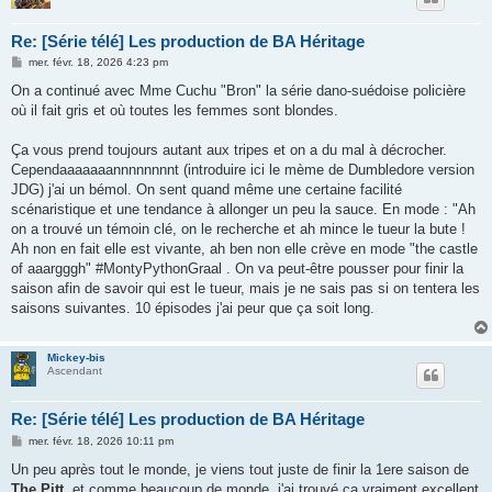
Re: [Série télé] Les production de BA Héritage
M
mer. févr. 18, 2026 4:23 pm
e
s
On a continué avec Mme Cuchu "Bron" la série dano-suédoise policière
s
où il fait gris et où toutes les femmes sont blondes.
a
g
e
Ça vous prend toujours autant aux tripes et on a du mal à décrocher.
Cependaaaaaaannnnnnnnt (introduire ici le mème de Dumbledore version
JDG) j'ai un bémol. On sent quand même une certaine facilité
scénaristique et une tendance à allonger un peu la sauce. En mode : "Ah
on a trouvé un témoin clé, on le recherche et ah mince le tueur la bute !
Ah non en fait elle est vivante, ah ben non elle crève en mode "the castle
of aaargggh" #MontyPythonGraal . On va peut-être pousser pour finir la
saison afin de savoir qui est le tueur, mais je ne sais pas si on tentera les
saisons suivantes. 10 épisodes j'ai peur que ça soit long.
Mickey-bis
Ascendant
Re: [Série télé] Les production de BA Héritage
M
mer. févr. 18, 2026 10:11 pm
e
s
Un peu après tout le monde, je viens tout juste de finir la 1ere saison de
s
The Pitt
, et comme beaucoup de monde, j'ai trouvé ça vraiment excellent