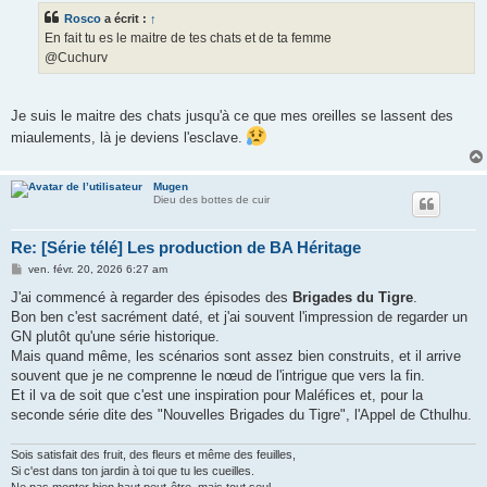
s
Rosco
a écrit :
↑
a
g
En fait tu es le maitre de tes chats et de ta femme
e
@Cuchurv
Je suis le maitre des chats jusqu'à ce que mes oreilles se lassent des
miaulements, là je deviens l'esclave.
Mugen
Dieu des bottes de cuir
Re: [Série télé] Les production de BA Héritage
M
ven. févr. 20, 2026 6:27 am
e
s
J'ai commencé à regarder des épisodes des
Brigades du Tigre
.
s
Bon ben c'est sacrément daté, et j'ai souvent l'impression de regarder un
a
g
GN plutôt qu'une série historique.
e
Mais quand même, les scénarios sont assez bien construits, et il arrive
souvent que je ne comprenne le nœud de l'intrigue que vers la fin.
Et il va de soit que c'est une inspiration pour Maléfices et, pour la
seconde série dite des "Nouvelles Brigades du Tigre", l'Appel de Cthulhu.
Sois satisfait des fruit, des fleurs et même des feuilles,
Si c'est dans ton jardin à toi que tu les cueilles.