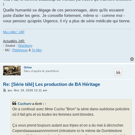
a
g
!
e
Quelle humanité se dégage de ces personnages, alors qu'ils essaient
juste d'aider les gens. Je conseille fortement, même si - comme moi -
vous pensiez qu'après Urgence, il n'y a plus de série médicale qui tienne.
Ma collec' JdR
Actualités JdR:
- Joueur :
Wastburg
- MJ :
PbtArkeos
&
7e Mer
Orlov
Dieu d'après le panthéon
Re: [Série télé] Les production de BA Héritage
M
jeu. févr. 19, 2026 12:11 am
e
s
s
Cuchurv
a écrit :
↑
a
g
On a continué avec Mme Cuchu "Bron" la série dano-suédoise policière
e
où il fait gris et où toutes les femmes sont blondes.
Ça vous prend toujours autant aux tripes et on a du mal à décrocher.
Cependaaaaaaannnnnnnnt (introduire ici le mème de Dumbledore