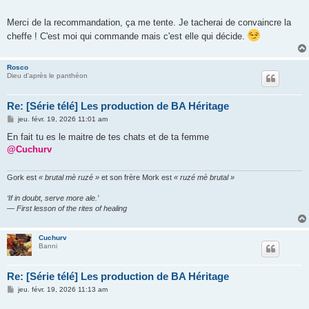
Merci de la recommandation, ça me tente. Je tacherai de convaincre la
cheffe ! C'est moi qui commande mais c'est elle qui décide.
Rosco
Dieu d'après le panthéon
Re: [Série télé] Les production de BA Héritage
M
jeu. févr. 19, 2026 11:01 am
e
s
En fait tu es le maitre de tes chats et de ta femme
s
@Cuchurv
a
g
e
Gork est
« brutal mè ruzé »
et son frère Mork est
« ruzé mè brutal »
‘If in doubt, serve more ale.’
— First lesson of the rites of healing
Cuchurv
Banni
Re: [Série télé] Les production de BA Héritage
M
jeu. févr. 19, 2026 11:13 am
e
s