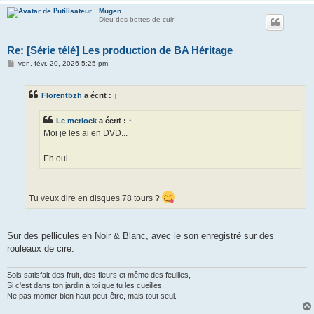
Mugen
Dieu des bottes de cuir
Re: [Série télé] Les production de BA Héritage
M
ven. févr. 20, 2026 5:25 pm
e
s
s
Florentbzh
a écrit :
↑
a
g
e
Le merlock
a écrit :
↑
Moi je les ai en DVD...
Eh oui.
Tu veux dire en disques 78 tours ?
Sur des pellicules en Noir & Blanc, avec le son enregistré sur des
rouleaux de cire.
Sois satisfait des fruit, des fleurs et même des feuilles,
Si c'est dans ton jardin à toi que tu les cueilles.
Ne pas monter bien haut peut-être, mais tout seul.