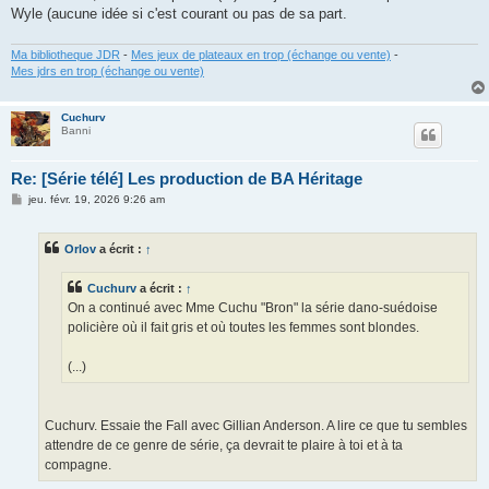
Wyle (aucune idée si c'est courant ou pas de sa part.
Ma bibliotheque JDR
-
Mes jeux de plateaux en trop (échange ou vente)
-
Mes jdrs en trop (échange ou vente)
Cuchurv
Banni
Re: [Série télé] Les production de BA Héritage
M
jeu. févr. 19, 2026 9:26 am
e
s
s
Orlov
a écrit :
↑
a
g
e
Cuchurv
a écrit :
↑
On a continué avec Mme Cuchu "Bron" la série dano-suédoise
policière où il fait gris et où toutes les femmes sont blondes.
(...)
Cuchurv. Essaie the Fall avec Gillian Anderson. A lire ce que tu sembles
attendre de ce genre de série, ça devrait te plaire à toi et à ta
compagne.