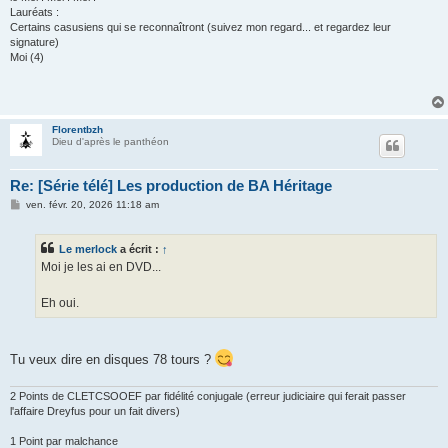
Lauréats :
Certains casusiens qui se reconnaîtront (suivez mon regard... et regardez leur
signature)
Moi (4)
Florentbzh
Dieu d'après le panthéon
Re: [Série télé] Les production de BA Héritage
M
ven. févr. 20, 2026 11:18 am
e
s
s
Le merlock
a écrit :
↑
a
g
Moi je les ai en DVD...
e
Eh oui.
Tu veux dire en disques 78 tours ?
2 Points de CLETCSOOEF par fidélité conjugale (erreur judiciaire qui ferait passer
l'affaire Dreyfus pour un fait divers)
1 Point par malchance