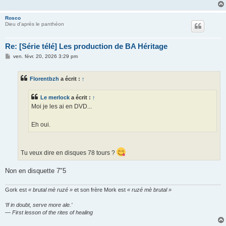
Rosco
Dieu d'après le panthéon
Re: [Série télé] Les production de BA Héritage
M
ven. févr. 20, 2026 3:29 pm
e
s
s
Florentbzh
a écrit :
↑
a
g
e
Le merlock
a écrit :
↑
Moi je les ai en DVD...
Eh oui.
Tu veux dire en disques 78 tours ?
Non en disquette 7"5
Gork est
« brutal mè ruzé »
et son frère Mork est
« ruzé mè brutal »
‘If in doubt, serve more ale.’
— First lesson of the rites of healing