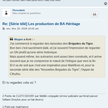
Ne pas monter bien haut peut-être, mais tout seul.
Florentbzh
Dieu d'après le panthéon
Re: [Série télé] Les production de BA Héritage
M
ven. févr. 20, 2026 10:02 am
e
s
s
Mugen
a écrit :
↑
a
g
J'ai commencé à regarder des épisodes des
Brigades du Tigre
.
e
Bon ben c'est sacrément daté, et j'ai souvent l'impression de regarder
un GN plutôt qu'une série historique.
Mais quand même, les scénarios sont assez bien construits, et il arrive
souvent que je ne comprenne le nœud de l'intrigue que vers la fin.
Et il va de soit que c'est une inspiration pour Maléfices et, pour la
seconde série dite des "Nouvelles Brigades du Tigre", l'Appel de
Cthulhu.
Et tu regardes cela où ?
2 Points de CLETCSOOEF par fidélité conjugale (erreur judiciaire qui ferait passer
l'affaire Dreyfus pour un fait divers)
1 Point par malchance