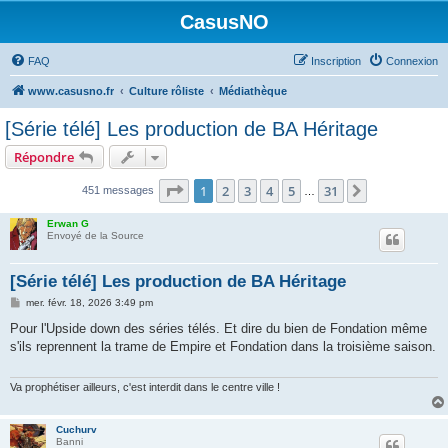
CasusNO
FAQ
Inscription
Connexion
www.casusno.fr
Culture rôliste
Médiathèque
[Série télé] Les production de BA Héritage
Répondre
Page
1
sur
31
1
2
3
4
5
31
Suivant
451 messages
…
Erwan G
Envoyé de la Source
[Série télé] Les production de BA Héritage
M
mer. févr. 18, 2026 3:49 pm
e
s
Pour l'Upside down des séries télés. Et dire du bien de Fondation même
s
s'ils reprennent la trame de Empire et Fondation dans la troisième saison.
a
g
e
Va prophétiser ailleurs, c'est interdit dans le centre ville !
Cuchurv
Banni