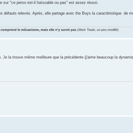
re sur "ce perso est-il haïssable ou pas" est assez réussi.
 les défauts relevés. Après, elle partage avec the Boys la caractéristique de 
 comprend le mécanisme, mais elle n'y survit pas
(Mark Twain, un peu modifié
)
on. Je la trouve même meilleure que la précédente (j'aime beaucoup la dynami