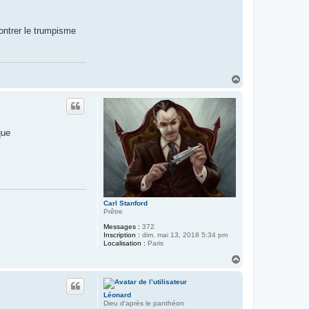
montrer le trumpisme
H
a
u
t
que
Carl Stanford
Prêtre
Messages :
372
Inscription :
dim. mai 13, 2018 5:34 pm
Localisation :
Paris
H
a
u
t
Léonard
Dieu d'après le panthéon