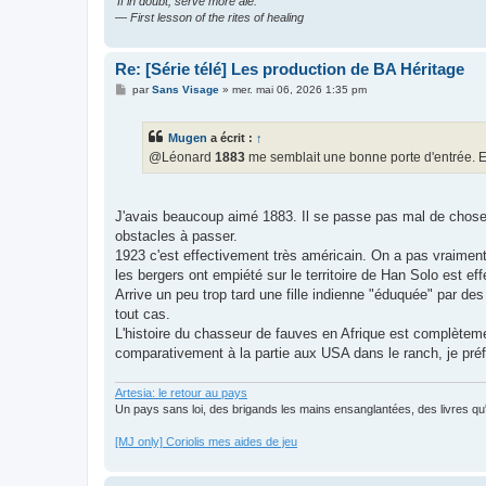
‘If in doubt, serve more ale.’
— First lesson of the rites of healing
Re: [Série télé] Les production de BA Héritage
M
par
Sans Visage
»
mer. mai 06, 2026 1:35 pm
e
s
s
Mugen
a écrit :
↑
a
g
@Léonard
1883
me semblait une bonne porte d'entrée. En 
e
J'avais beaucoup aimé 1883. Il se passe pas mal de choses
obstacles à passer.
1923 c'est effectivement très américain. On a pas vraiment
les bergers ont empiété sur le territoire de Han Solo est ef
Arrive un peu trop tard une fille indienne "éduquée" par des
tout cas.
L'histoire du chasseur de fauves en Afrique est complètem
comparativement à la partie aux USA dans le ranch, je préf
Artesia: le retour au pays
Un pays sans loi, des brigands les mains ensanglantées, des livres qu'il
[MJ only] Coriolis mes aides de jeu