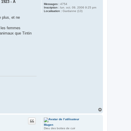
e
1923 - A
Messages :
4754
Inscription :
lun. oct. 09, 2006 9:25 pm
Localisation :
Gardanne (13)
e plus, et ne
s, les femmes
'animaux que Tintin
H
a
u
t
Mugen
Dieu des bottes de cuir