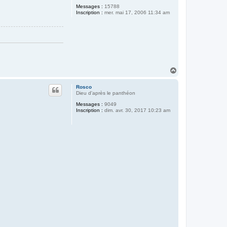
Messages :
15788
Inscription :
mer. mai 17, 2006 11:34 am
H
a
u
Rosco
t
Dieu d'après le panthéon
Messages :
9049
Inscription :
dim. avr. 30, 2017 10:23 am