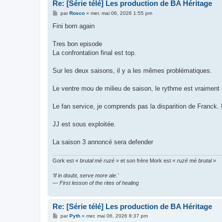
Re: [Série télé] Les production de BA Héritage
M
par
Rosco
»
mer. mai 06, 2026 1:55 pm
e
s
Fini born again
s
a
g
Tres bon episode
e
La confrontation final est top.
Sur les deux saisons, il y a les mêmes problématiques.
Le ventre mou de milieu de saison, le rythme est vraiment
Le fan service, je comprends pas la disparition de Franck. B
JJ est sous exploitée.
La saison 3 annoncé sera defender
Gork est
« brutal mè ruzé »
et son frère Mork est
« ruzé mè brutal »
‘If in doubt, serve more ale.’
— First lesson of the rites of healing
Re: [Série télé] Les production de BA Héritage
M
par
Pyth
»
mer. mai 06, 2026 8:37 pm
e