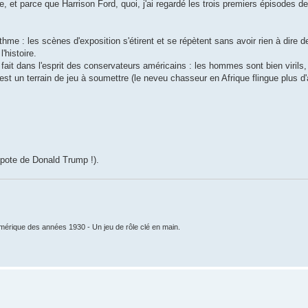
et parce que Harrison Ford, quoi, j'ai regardé les trois premiers épisodes d
hme : les scènes d'exposition s'étirent et se répètent sans avoir rien à dire d
'histoire.
 fait dans l'esprit des conservateurs américains : les hommes sont bien viril
est un terrain de jeu à soumettre (le neveu chasseur en Afrique flingue plus d
 pote de Donald Trump !).
mérique des années 1930 - Un jeu de rôle clé en main.