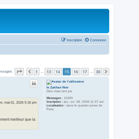
Inscription
Connexion
Page
15
sur
30
1
13
14
15
16
17
30
Précédent
Suivant
essages
…
…
le Zakhan Noir
Dieu mais tant pis
Messages :
11900
Inscription :
jeu. oct. 09, 2008 11:37 am
en. mai 01, 2026 5:16 pm
Localisation :
dans le quartier perse de
Paris
ement meilleur que la