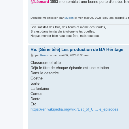
s
@Léonard
1883
me semblait une bonne porte d'entrée. En t
s
a
g
e
Dernière modification par
Mugen
le mer. mai 06, 2026 8:59 am, modifié 2 f
Sois satisfait des fruit, des fleurs et même des feuilles,
Si c'est dans ton jardin à toi que tu les cueilles.
Ne pas monter bien haut peut-être, mais tout seul.
Re: [Série télé] Les production de BA Héritage
M
par
Rosco
»
mer. mai 06, 2026 8:33 am
e
s
Classroom of elite
s
Déjà le titre de chaque épisode est une citation
a
g
Dans le desordre
e
Goethe
Sarte
La fontaine
Camus
Dante
Etc
https://en.wikipedia.org/wiki/List_of_C ... e_episodes