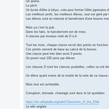
Un anime
Le pitch
Un lycée d'élite à tokyo, crée pour former l'élite japonaise 
Les meilleurs profs, les meilleurs élèves, tout est géré par 
Les élèves sont en internat et beneficient d'une bourse m
Mais ça c'est la pub.
Dans les faits, le harcelement est de mise,
4 classes par niveaux noté de D à A.
Tout les mois, chaque classe recoit des points en fonctio
Ces points servent de base au calcul de la bourse.
Une classe peut très bien avoir 0 points.
Un pount vaut 100 yens par élèves
Les classes D sont les classes poubelles, celles ou ont ét
Un élève ayant moins de la moitié de la note de sa classe 
Mais tout est achetable.
Corruption, brimade, chantage sont donc le lot quotidien
https://en.wikipedia.org/wiki/Classroom_of_the_Elite
Le wiki anglais