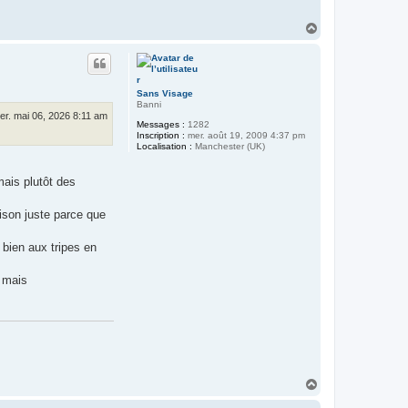
H
a
u
t
Sans Visage
Banni
er. mai 06, 2026 8:11 am
Messages :
1282
Inscription :
mer. août 19, 2009 4:37 pm
Localisation :
Manchester (UK)
ais plutôt des
ison juste parce que
 bien aux tripes en
e mais
H
a