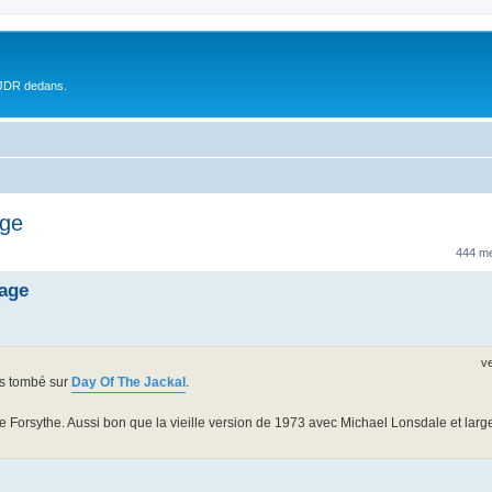
 JDR dedans.
age
444 m
tage
v
is tombé sur
Day Of The Jackal
.
Forsythe. Aussi bon que la vieille version de 1973 avec Michael Lonsdale et larg