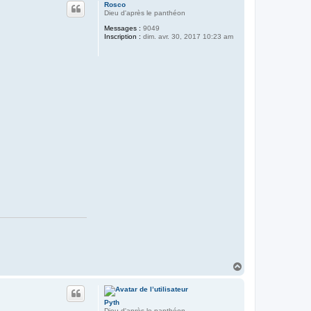
u
Rosco
t
Dieu d'après le panthéon
Messages :
9049
Inscription :
dim. avr. 30, 2017 10:23 am
H
a
u
t
Pyth
Dieu d'après le panthéon