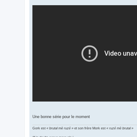
Une bonne série pour le moment
Gork est
« brutal mè ruzé »
et son frère Mork est
« ruzé mè brutal »