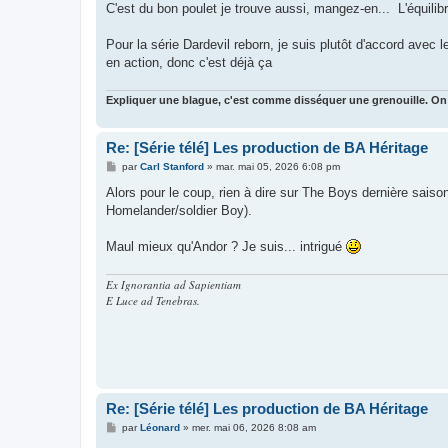
C'est du bon poulet je trouve aussi, mangez-en... L'équilib
Pour la série Dardevil reborn, je suis plutôt d'accord avec
en action, donc c'est déjà ça
Expliquer une blague, c'est comme disséquer une grenouille. On
Re: [Série télé] Les production de BA Héritage
M
par
Carl Stanford
»
mar. mai 05, 2026 6:08 pm
e
s
Alors pour le coup, rien à dire sur The Boys dernière sais
s
Homelander/soldier Boy).
a
g
e
Maul mieux qu'Andor ? Je suis... intrigué
Ex Ignorantia ad Sapientiam
E Luce ad Tenebras.
Re: [Série télé] Les production de BA Héritage
M
par
Léonard
»
mer. mai 06, 2026 8:08 am
e