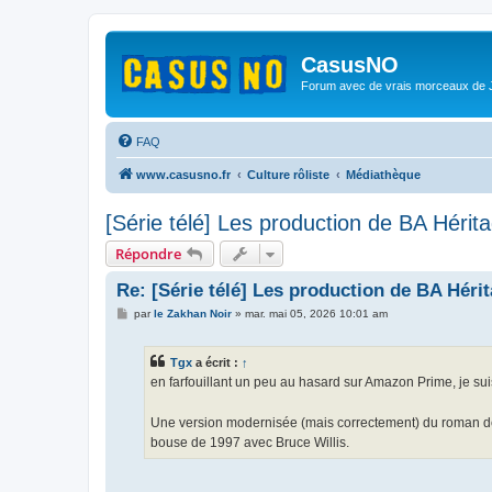
CasusNO
Forum avec de vrais morceaux de
FAQ
www.casusno.fr
Culture rôliste
Médiathèque
[Série télé] Les production de BA Hérit
Répondre
Re: [Série télé] Les production de BA Héri
M
par
le Zakhan Noir
»
mar. mai 05, 2026 10:01 am
e
s
s
Tgx
a écrit :
↑
a
g
en farfouillant un peu au hasard sur Amazon Prime, je su
e
Une version modernisée (mais correctement) du roman de 
bouse de 1997 avec Bruce Willis.