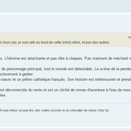
m
tous cas, je suis allé au bout de cette (mini) série, et pas des autres.
. L'héroïne est attachante et pas tête à claques. Pas vraiment de méchant m
 de personnage principal, tout le monde est détestable. La scène de la penda
fectivement à gerber.
 sœurs et un prêtre catholique français. Son histoire est intéressante et prend
ent déconnectée du reste et est un cliché de roman d'aventure à l'eau de ros
ère.
 vaut mieux ne pas lire, des cultes secrets et un chevalier de retour chez lui.