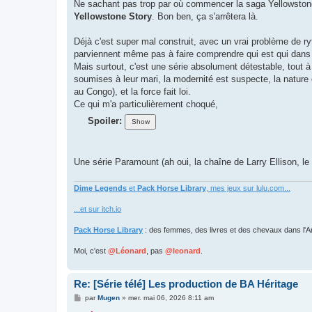
s
Ne sachant pas trop par où commencer la saga Yellowstone, 
s
Yellowstone Story
. Bon ben, ça s'arrêtera là.
a
g
e
Déjà c'est super mal construit, avec un vrai problème de ryt
parviennent même pas à faire comprendre qui est qui dans l
Mais surtout, c'est une série absolument détestable, tout à
soumises à leur mari, la modernité est suspecte, la nature 
au Congo), et la force fait loi.
Ce qui m'a particulièrement choqué,
Spoiler:
Une série Paramount (ah oui, la chaîne de Larry Ellison, le
Dime Legends
et
Pack Horse Library
, mes jeux sur lulu.com...
...et sur itch.io
Pack Horse Library
: des femmes, des livres et des chevaux dans l'A
Moi, c'est
@Léonard
, pas
@leonard
.
Re: [Série télé] Les production de BA Héritage
M
par
Mugen
»
mer. mai 06, 2026 8:11 am
e