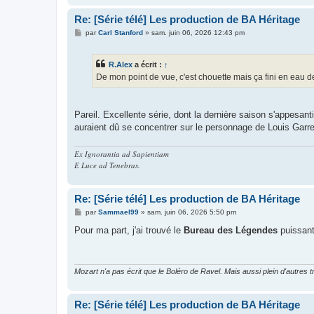
Re: [Série télé] Les production de BA Héritage
M
par
Carl Stanford
»
sam. juin 06, 2026 12:43 pm
e
s
s
R.Alex
a écrit :
↑
a
g
De mon point de vue, c'est chouette mais ça fini en eau de
e
Pareil. Excellente série, dont la dernière saison s'appesant
auraient dû se concentrer sur le personnage de Louis Garrel o
Ex Ignorantia ad Sapientiam
E Luce ad Tenebras.
Re: [Série télé] Les production de BA Héritage
M
par
Sammael99
»
sam. juin 06, 2026 5:50 pm
e
s
Pour ma part, j'ai trouvé le
Bureau des Légendes
puissant
s
a
g
e
Mozart n'a pas écrit que le Boléro de Ravel. Mais aussi plein d'autr
Re: [Série télé] Les production de BA Héritage