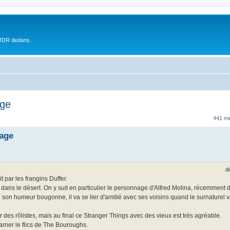
 JDR dedans.
age
441 m
tage
d
t par les frangins Duffer.
 dans le désert. On y suit en particulier le personnage d'Alfred Molina, récemment 
é son humeur bougonne, il va se lier d'amitié avec ses voisins quand le surnaturel 
ur des rôlistes, mais au final ce Stranger Things avec des vieux est très agréable.
carner le flics de The Bouroughs.