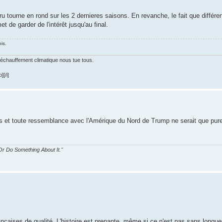
tru tourne en rond sur les 2 dernieres saisons. En revanche, le fait que différe
 de garder de l'intérêt jusqu'au final.
is.
 réchauffement climatique nous tue tous.
[/i]
s et toute ressemblance avec l'Amérique du Nord de Trump ne serait que pure
r Do Something About It."
nçaises de qualité. L'histoire est prenante, même si ce n'est pas sans longueu