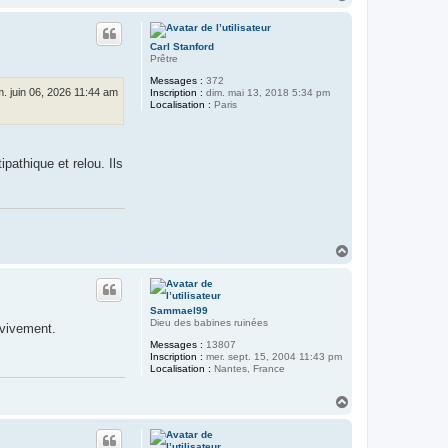
a
u
t
Carl Stanford
Prêtre
Messages :
372
. juin 06, 2026 11:44 am
Inscription :
dim. mai 13, 2018 5:34 pm
Localisation :
Paris
pathique et relou. Ils
H
a
u
t
Sammael99
Dieu des babines ruinées
 vivement.
Messages :
13807
Inscription :
mer. sept. 15, 2004 11:43 pm
Localisation :
Nantes, France
H
a
u
t