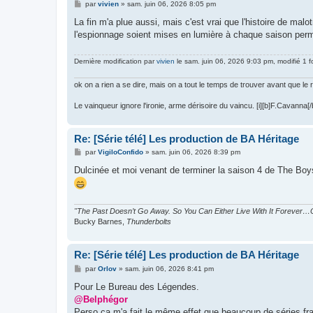
M
par
vivien
»
sam. juin 06, 2026 8:05 pm
e
s
La fin m'a plue aussi, mais c'est vrai que l'histoire de malo
s
l'espionnage soient mises en lumière à chaque saison permet
a
g
e
Dernière modification par
vivien
le sam. juin 06, 2026 9:03 pm, modifié 1 fo
ok on a rien a se dire, mais on a tout le temps de trouver avant que le
Le vainqueur ignore l'ironie, arme dérisoire du vaincu. [i][b]F.Cavanna[/b]
Re: [Série télé] Les production de BA Héritage
M
par
VigiloConfido
»
sam. juin 06, 2026 8:39 pm
e
s
Dulcinée et moi venant de terminer la saison 4 de The Boy
s
a
g
e
"The Past Doesn’t Go Away. So You Can Either Live With It Forever…O
Bucky Barnes,
Thunderbolts
Re: [Série télé] Les production de BA Héritage
M
par
Orlov
»
sam. juin 06, 2026 8:41 pm
e
s
Pour Le Bureau des Légendes.
s
@Belphégor
a
g
Perso ça m'a fait le même effet que beaucoup de séries fra