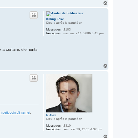
H
a
u
t
Killing Joke
Dieu d'après le panthéon
Messages :
2183
Inscription :
mar. mars 14, 2006 8:42 pm
 y a certains éléments
H
a
u
t
 petit coin d'internet
.
R.Alex
Dieu d'après le panthéon
Messages :
2310
Inscription :
ven. avr. 29, 2005 4:37 pm
H