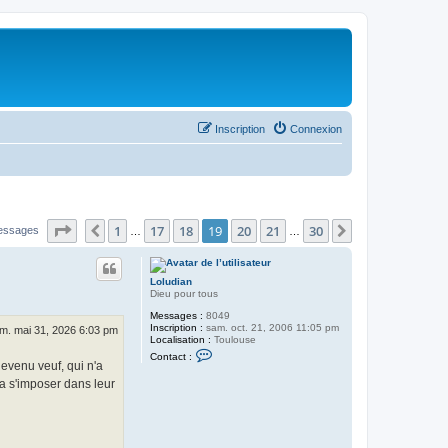
Inscription
Connexion
Page
19
sur
30
1
17
18
19
20
21
30
Précédent
Suivant
essages
…
…
Loludian
Dieu pour tous
Messages :
8049
Inscription :
sam. oct. 21, 2006 11:05 pm
im. mai 31, 2026 6:03 pm
Localisation :
Toulouse
C
Contact :
o
devenu veuf, qui n'a
n
va s'imposer dans leur
t
a
c
t
e
r