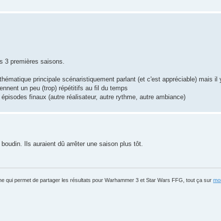
es 3 premières saisons.
thématique principale scénaristiquement parlant (et c'est appréciable) mais il
nnent un peu (trop) répétitifs au fil du temps
s épisodes finaux (autre réalisateur, autre rythme, autre ambiance)
oudin. Ils auraient dû arrêter une saison plus tôt.
igne qui permet de partager les résultats pour Warhammer 3 et Star Wars FFG, tout ça sur
mon