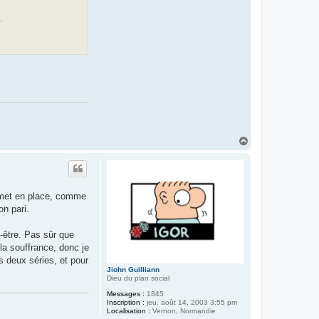
L
o
.
l
u
d
i
a
n
H
a
u
t
e met en place, comme
on pari.
-être. Pas sûr que
la souffrance, donc je
s deux séries, et pour
Jiohn Guilliann
Dieu du plan social
Messages :
1845
Inscription :
jeu. août 14, 2003 3:55 pm
Localisation :
Vernon, Normandie