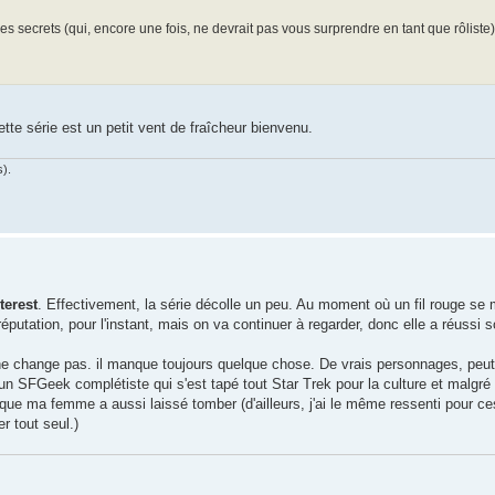
 des secrets (qui, encore une fois, ne devrait pas vous surprendre en tant que rôliste)
ette série est un petit vent de fraîcheur bienvenu.
s).
terest
. Effectivement, la série décolle un peu. Au moment où un fil rouge s
éputation, pour l'instant, mais on va continuer à regarder, donc elle a réussi s
 ne change pas. il manque toujours quelque chose. De vrais personnages, peut
n SFGeek complétiste qui s'est tapé tout Star Trek pour la culture et malgré 
 que ma femme a aussi laissé tomber (d'ailleurs, j'ai le même ressenti pour ce
r tout seul.)