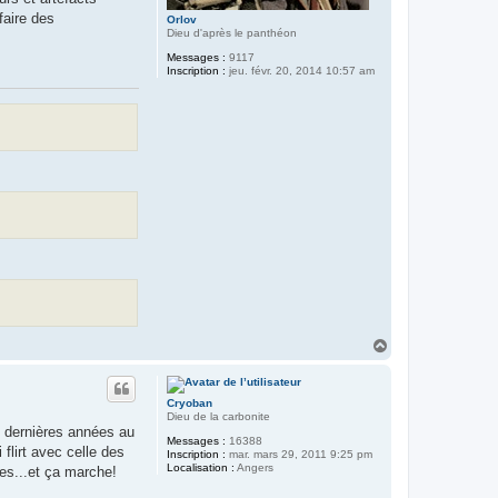
faire des
Orlov
Dieu d'après le panthéon
Messages :
9117
Inscription :
jeu. févr. 20, 2014 10:57 am
H
a
u
t
Cryoban
Dieu de la carbonite
s dernières années au
Messages :
16388
flirt avec celle des
Inscription :
mar. mars 29, 2011 9:25 pm
Localisation :
Angers
es...et ça marche!