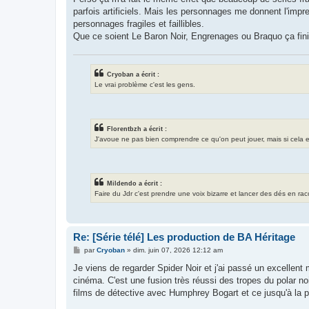
e
parfois artificiels. Mais les personnages me donnent l'impr
personnages fragiles et faillibles.
Que ce soient Le Baron Noir, Engrenages ou Braquo ça finit
Cryoban a écrit :
Le vrai problème c'est les gens.
Florentbzh a écrit :
J'avoue ne pas bien comprendre ce qu'on peut jouer, mais si cela exis
Mildendo a écrit :
Faire du Jdr c'est prendre une voix bizarre et lancer des dés en ra
Re: [Série télé] Les production de BA Héritage
M
par
Cryoban
»
dim. juin 07, 2026 12:12 am
e
s
Je viens de regarder Spider Noir et j'ai passé un excellen
s
cinéma. C'est une fusion très réussi des tropes du polar no
a
g
films de détective avec Humphrey Bogart et ce jusqu'à la p
e