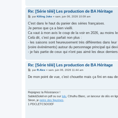
Re: [Série télé] Les production de BA Héritage
M
par
Killing Joke
»
sam. juin 06, 2026 10:09 am
e
s
C'est dans le haut du panier des séries françaises.
s
Je pense que ça a bien vieilli.
a
g
Ca vaut à mon avis le coup de la voir en 2026, au moins l
e
Celà dit, c'est pas parfait non plus :
- les saisons sont heureusement très différentes dans leur 
(voire événéments) autour du personnage principal qui devie
- je fais partie de ceux qui n'ont pas aimé les deux dernier
Re: [Série télé] Les production de BA Héritage
M
par
R.Alex
»
sam. juin 06, 2026 11:44 am
e
s
De mon point de vue, c'est chouette mais ça fini en eau de b
s
a
g
e
Rejoignez la Résistance !
Sable&Soleil en pdf ou sur
lulu
, Cthulhu Blanc, un lanceur de dés en l
Sinon, je
peins des figurines
.
1 PDCLETCSOOEF