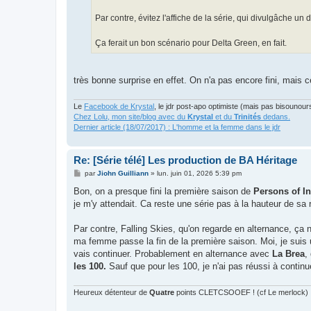
Par contre, évitez l'affiche de la série, qui divulgâche un
Ça ferait un bon scénario pour Delta Green, en fait.
très bonne surprise en effet. On n'a pas encore fini, mais c
Le
Facebook de Krystal
, le jdr post-apo optimiste (mais pas bisounour
Chez Lolu, mon site/blog avec du
Krystal
et du
Trinités
dedans.
Dernier article (18/07/2017) : L'homme et la femme dans le jdr
Re: [Série télé] Les production de BA Héritage
M
par
Jiohn Guilliann
»
lun. juin 01, 2026 5:39 pm
e
s
Bon, on a presque fini la première saison de
Persons of In
s
je m'y attendait. Ca reste une série pas à la hauteur de sa r
a
g
e
Par contre, Falling Skies, qu'on regarde en alternance, ça
ma femme passe la fin de la première saison. Moi, je suis u
vais continuer. Probablement en alternance avec
La Brea
,
les 100.
Sauf que pour les 100, je n'ai pas réussi à continue
Heureux détenteur de
Quatre
points CLETCSOOEF ! (cf Le merlock)