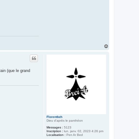
H
a
u
t
ain (que le grand
Florentbzh
Dieu d'après le panthéon
Messages :
5123
Inscription :
lun. janv. 02, 2023 4:26 pm
Localisation :
Pen Ar Bed