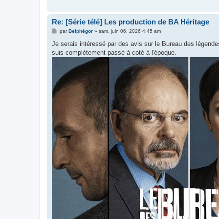
Re: [Série télé] Les production de BA Héritage
M
par
Belphégor
»
sam. juin 06, 2026 4:45 am
e
s
Je serais intéressé par des avis sur le Bureau des légende
s
suis complètement passé à coté à l'époque.
a
g
e