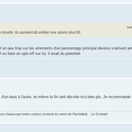
sam
 boudin. Ils auraient dû arrêter une saison plus tôt.
it un peu trop sur les errements d'un personnage principal devenu vraiment anti
u faire un spin-off sur lui, il avait du potentiel.
 d'un bout à l'autre, et même la fin tant décriée m'a bien plu. Je recommande
es trucs beaucoup moins connus (comme le canon de Pachelbel). - Le Grümph