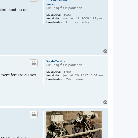
vivien
Dieu d'après le panthéon
ntes facettes de
Messages :
3053
Inscription :
mer. avr. 19, 2006 1:24 pm
Localisation :
Le Puy-en-Velay
H
a
u
VigiloConfido
t
Dieu d'après le panthéon
Messages :
3780
ment fortuite ou pas
Inscription :
jeu. juil. 20, 2017 10:34 am
Localisation :
Villeurbanne
H
a
u
t
rs et artefacts