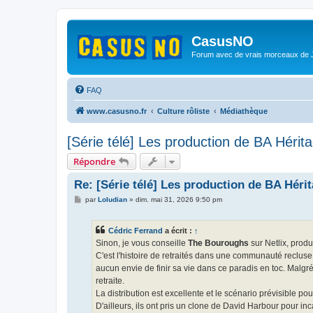
CasusNO
Forum avec de vrais morceaux de
FAQ
www.casusno.fr
Culture rôliste
Médiathèque
[Série télé] Les production de BA Hérit
Répondre
Re: [Série télé] Les production de BA Héri
M
par
Loludian
»
dim. mai 31, 2026 9:50 pm
e
s
s
Cédric Ferrand
a écrit :
↑
a
g
Sinon, je vous conseille
The Bouroughs
sur Netlix, produi
e
C'est l'histoire de retraités dans une communauté recluse
aucun envie de finir sa vie dans ce paradis en toc. Malgr
retraite.
La distribution est excellente et le scénario prévisible po
D'ailleurs, ils ont pris un clone de David Harbour pour in