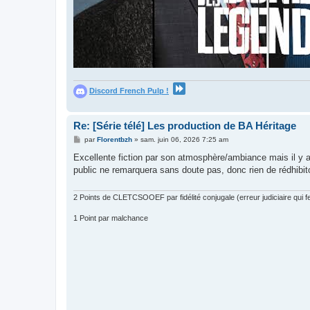
Discord French Pulp !
Re: [Série télé] Les production de BA Héritage
M
par
Florentbzh
»
sam. juin 06, 2026 7:25 am
e
s
Excellente fiction par son atmosphère/ambiance mais il y a 
s
public ne remarquera sans doute pas, donc rien de rédhibit
a
g
e
2 Points de CLETCSOOEF par fidélité conjugale (erreur judiciaire qui fer
1 Point par malchance