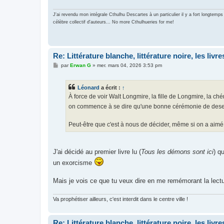
J'ai revendu mon intégrale Cthulhu Descartes à un particulier il y a fort longte
célèbre collectif d'auteurs... No more Cthulhueries for me!
Re: Littérature blanche, littérature noire, les liv
M
par
Erwan G
»
mer. mars 04, 2026 3:53 pm
e
s
s
Léonard
a écrit :
↑
a
g
À force de voir Walt Longmire, la fille de Longmire, la ch
e
on commence à se dire qu'une bonne cérémonie de desenv
Peut-être que c'est à nous de décider, même si on a aimé 
J'ai décidé au premier livre lu (
Tous les démons sont ici
) q
un exorcisme
Mais je vois ce que tu veux dire en me remémorant la lectur
Va prophétiser ailleurs, c'est interdit dans le centre ville !
Re: Littérature blanche, littérature noire, les liv