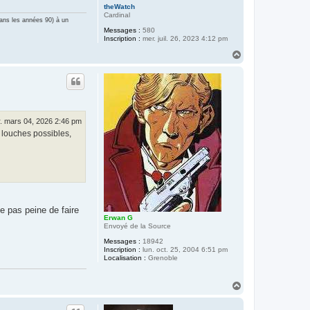
theWatch
Cardinal
dans les années 90) à un
Messages :
580
Inscription :
mer. juil. 26, 2023 4:12 pm
H
a
u
t
. mars 04, 2026 2:46 pm
s louches possibles,
e pas peine de faire
Erwan G
Envoyé de la Source
Messages :
18942
Inscription :
lun. oct. 25, 2004 6:51 pm
Localisation :
Grenoble
H
a
u