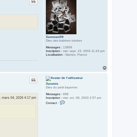
t
Sammael99
Dieu des babines ruinées
Messages :
13809
Inscription :
mer. sept. 15, 2004 11:43 pm
Localisation :
Nantes, France
H
a
u
t
Xaramis
Dieu du petit bayonne
Messages :
698
. mars 04, 2026 4:17 pm
Inscription :
mer. oct. 08, 2003 2:57 pm
C
Contact :
o
n
t
a
c
t
e
r
X