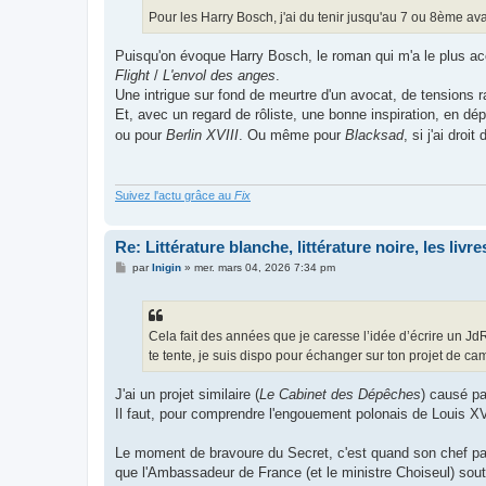
Pour les Harry Bosch, j'ai du tenir jusqu'au 7 ou 8ème ava
Puisqu'on évoque Harry Bosch, le roman qui m'a le plus accr
Flight
/
L'envol des anges
.
Une intrigue sur fond de meurtre d'un avocat, de tensions ra
Et, avec un regard de rôliste, une bonne inspiration, en dé
ou pour
Berlin XVIII
. Ou même pour
Blacksad
, si j'ai droi
Suivez l'actu grâce au
Fix
Re: Littérature blanche, littérature noire, les liv
M
par
Inigin
»
mer. mars 04, 2026 7:34 pm
e
s
s
a
g
Cela fait des années que je caresse l’idée d’écrire un JdR
e
te tente, je suis dispo pour échanger sur ton projet de 
J'ai un projet similaire (
Le Cabinet des Dépêches
) causé pa
Il faut, pour comprendre l'engouement polonais de Louis XV
Le moment de bravoure du Secret, c'est quand son chef par
que l'Ambassadeur de France (et le ministre Choiseul) souti