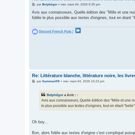
M
par
Belphégor
»
mer. mars 04, 2026 9:35 pm
e
s
Avis aux connaisseurs, Quelle édition des "Mille et une nui
s
fidèle le plus possible aux textes d'origines, tout en étant 
a
g
e
Discord French Pulp !
Re: Littérature blanche, littérature noire, les liv
M
par
Sammael99
»
mer. mars 04, 2026 10:23 pm
e
s
s
Belphégor
a écrit :
↑
a
g
Avis aux connaisseurs, Quelle édition des "Mille et une n
e
le plus possible aux textes d'origines, tout en étant "belle
Oh boy...
Bon, alors fidèle aux textes d'origine c'est compliqué puisqu