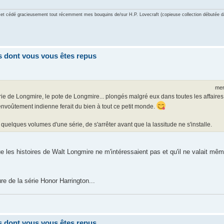
mps et cédé gracieusement tout récemment mes bouquins de/sur H.P. Lovecraft (copieuse collection débutée 
res dont vous vous êtes repus
mer
érie de Longmire, le pote de Longmire... plongés malgré eux dans toutes les affaire
oûtement indienne ferait du bien à tout ce petit monde.
quelques volumes d'une série, de s'arrêter avant que la lassitude ne s'installe.
ue les histoires de Walt Longmire ne m'intéressaient pas et qu'il ne valait mêm
e de la série Honor Harrington...
res dont vous vous êtes repus