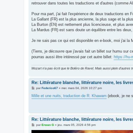
retrouver dans toutes les traductions et d'autres (comme Al
Pour ma part, j'ai fait l'expérience de deux traductions en 
La Gallant (FR) est la plus ancienne, la plus sage et la plus
La Burton (EN) est nettement plus licencieuse, et plus ave
La Mardus (FR) est sans doute un équilibre entre les deux, 
Je ne sais pas ce qui est disponible en e-book, moi j'ai l
(Tiens, je découvre que j'avais fait un billet sur humu sur c
pourras aussi être intéressé par cet autre billet:
https://hu-
Mozart n'a pas écrit que le Boléro de Ravel. Mais aussi plein d'autr
Re: Littérature blanche, littérature noire, les liv
M
par
Federico67
»
mer. mars 04, 2026 10:27 pm
e
s
Mille et une nuits, traduction de R. Khawam
(ebook, je ne s
s
a
g
e
Re: Littérature blanche, littérature noire, les liv
M
par
Erwan G
»
jeu. mars 05, 2026 4:56 pm
e
s