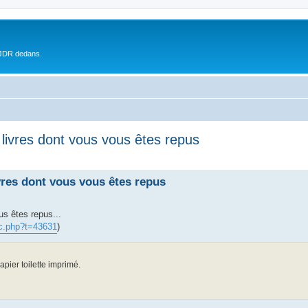
 JDR dedans.
es livres dont vous vous êtes repus
livres dont vous vous êtes repus
ous êtes repus...
ic.php?t=43631
)
apier toilette imprimé.