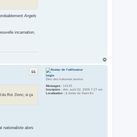
a
r
a
m
s probablement
Angels
i
s
ouvelle incarnation,
H
a
u
t
Inigin
Dieu des hakamas perdus
Messages :
14135
Inscription :
dim. août 02, 2009 7:27 am
Localisation :
à droite de Saint-Ex
t du Roi. Donc, si ça
 nationaliste alors