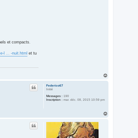
nnels et compacts.
l ... -nuit.html
et tu
H
a
u
Federico67
t
Initié
Messages :
190
Inscription :
mar. déc. 08, 2015 10:59 pm
H
a
u
t