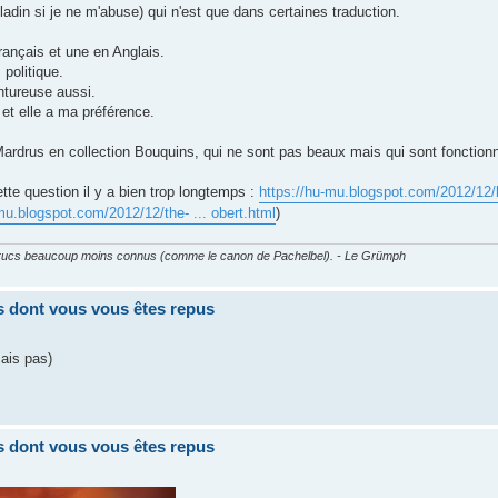
ladin si je ne m'abuse) qui n'est que dans certaines traduction.
Français et une en Anglais.
 politique.
ntureuse aussi.
et elle a ma préférence.
a Mardrus en collection Bouquins, qui ne sont pas beaux mais qui sont fonctio
ette question il y a bien trop longtemps :
https://hu-mu.blogspot.com/2012/12/le-
mu.blogspot.com/2012/12/the- ... obert.html
)
es trucs beaucoup moins connus (comme le canon de Pachelbel). - Le Grümph
res dont vous vous êtes repus
ais pas)
res dont vous vous êtes repus