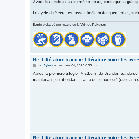
Avec des fonds issus du même trésor, parce que la gabeg
Le cycle du Secret est assez fidèle historiquement et, surt
Barde biclassé secrétaire de la Voix de Rokugan
Re: Littérature blanche, littérature noire, les liv
M
par
Sykes
»
mer. mars 04, 2026 8:55 pm
e
s
Après la première trilogie "Mistborn" de Brandon Sanderson, 
s
maintenant, en attendant "L'âme de l'empereur" (que j'ai r
a
g
e
Re: Littérature blanche, littérature noire, les liv