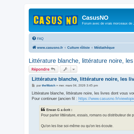
CasusNO
Forum avec de vrais morceaux de
FAQ
www.casusno.fr
Culture rôliste
Médiathèque
Littérature blanche, littérature noire, l
Répondre
Littérature blanche, littérature noire, les 
M
par
theWatch
»
mer. mars 04, 2026 3:45 pm
e
s
Littérature blanche, littérature noire, les livres dont vous v
s
Pour continuer (ancien fil :
https://www.casusno.fr/viewtop
a
g
e
Erwan G a écrit :
Pour parler littérature, essais, romans ou distributeur de p
Qu'on les lise soi-même ou qu'on les écoute.