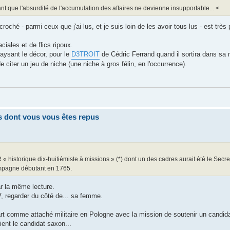
nt que l'absurdité de l'accumulation des affaires ne devienne insupportable... <
oché - parmi ceux que j'ai lus, et je suis loin de les avoir tous lus - est trè
ciales et de flics ripoux.
paysant le décor, pour le
D3TROIT
de Cédric Ferrand quand il sortira dans sa n
t de citer un jeu de niche (une niche à gros félin, en l'occurrence).
res dont vous vous êtes repus
 « historique dix-huitiémiste à missions » (*) dont un des cadres aurait été le Secre
campagne débutant en 1765.
r la même lecture.
, regarder du côté de... sa femme.
t comme attaché militaire en Pologne avec la mission de soutenir un candidat
ent le candidat saxon...