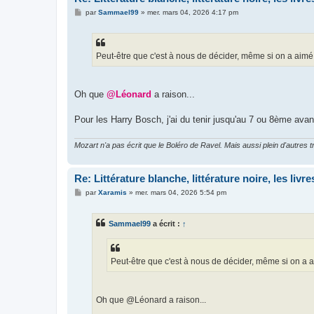
M
par
Sammael99
»
mer. mars 04, 2026 4:17 pm
e
s
s
a
g
Peut-être que c'est à nous de décider, même si on a aimé 
e
Oh que
@Léonard
a raison...
Pour les Harry Bosch, j'ai du tenir jusqu'au 7 ou 8ème avan
Mozart n'a pas écrit que le Boléro de Ravel. Mais aussi plein d'autr
Re: Littérature blanche, littérature noire, les liv
M
par
Xaramis
»
mer. mars 04, 2026 5:54 pm
e
s
s
Sammael99
a écrit :
↑
a
g
e
Peut-être que c'est à nous de décider, même si on a ai
Oh que @Léonard a raison...