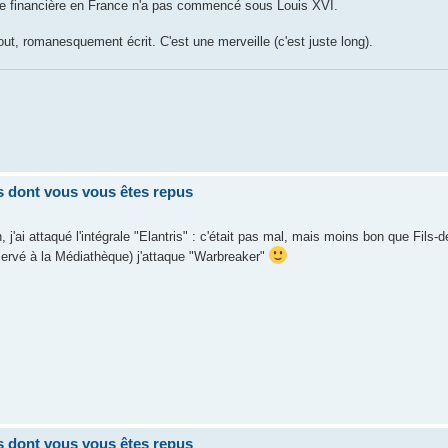
ie financière en France n'a pas commencé sous Louis XVI.
out, romanesquement écrit. C'est une merveille (c'est juste long).
res dont vous vous êtes repus
j'ai attaqué l'intégrale "Elantris" : c'était pas mal, mais moins bon que Fils
éservé à la Médiathèque) j'attaque "Warbreaker"
res dont vous vous êtes repus