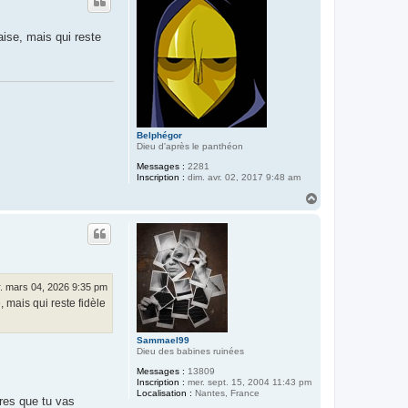
t
aise, mais qui reste
Belphégor
Dieu d'après le panthéon
Messages :
2281
Inscription :
dim. avr. 02, 2017 9:48 am
H
a
u
t
. mars 04, 2026 9:35 pm
 mais qui reste fidèle
Sammael99
Dieu des babines ruinées
Messages :
13809
Inscription :
mer. sept. 15, 2004 11:43 pm
Localisation :
Nantes, France
ires que tu vas