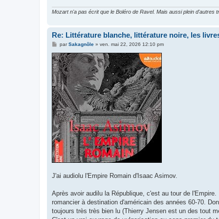
Mozart n'a pas écrit que le Boléro de Ravel. Mais aussi plein d'autr
Re: Littérature blanche, littérature noire, les liv
M
par
Sakagnôle
»
ven. mai 22, 2026 12:10 pm
e
s
s
a
g
e
J'ai audiolu l'Empire Romain d'Isaac Asimov.
Après avoir audilu la République, c'est au tour de l'Empire. 
romancier à destination d'américain des années 60-70. Donc
toujours très très bien lu (Thierry Jensen est un des tout me