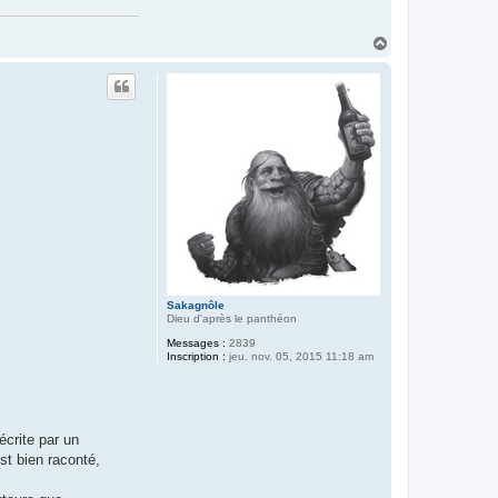
H
a
u
t
Sakagnôle
Dieu d'après le panthéon
Messages :
2839
Inscription :
jeu. nov. 05, 2015 11:18 am
écrite par un
st bien raconté,