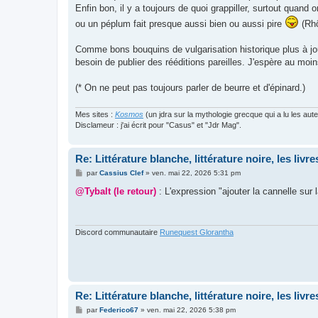
Enfin bon, il y a toujours de quoi grappiller, surtout qua
ou un péplum fait presque aussi bien ou aussi pire
(Rhô
Comme bons bouquins de vulgarisation historique plus à jour,
besoin de publier des rééditions pareilles. J'espère au moin
(* On ne peut pas toujours parler de beurre et d'épinard.)
Mes sites :
Kosmos
(un jdra sur la mythologie grecque qui a lu les aut
Disclameur : j'ai écrit pour "Casus" et "Jdr Mag".
Re: Littérature blanche, littérature noire, les liv
M
par
Cassius Clef
»
ven. mai 22, 2026 5:31 pm
e
s
@Tybalt (le retour)
: L'expression "ajouter la cannelle sur 
s
a
g
e
Discord communautaire
Runequest Glorantha
Re: Littérature blanche, littérature noire, les liv
M
par
Federico67
»
ven. mai 22, 2026 5:38 pm
e