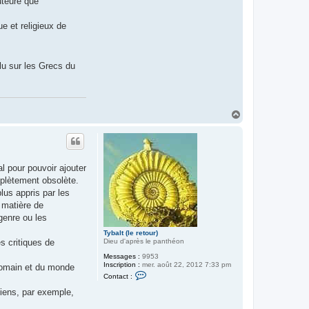
uteure que
e et religieux de
lu sur les Grecs du
H
a
u
t
al pour pouvoir ajouter
mplètement obsolète.
lus appris par les
 matière de
 genre ou les
Tybalt (le retour)
Dieu d'après le panthéon
es critiques de
Messages :
9953
Inscription :
mer. août 22, 2012 7:33 pm
 romain et du monde
C
Contact :
o
n
niens, par exemple,
t
a