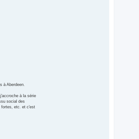
is à Aberdeen.
j'accroche à la série
issu social des
ortes, etc. et c'est