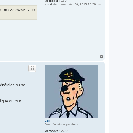
Messages :
190
Inscription :
mar. déc. 08, 2015 10:59 pm
en. mai 22, 2026 5:17 pm
H
a
u
t
générales ou se
dique du tout.
Celi
Dieu d'après le panthéon
Messages :
2382