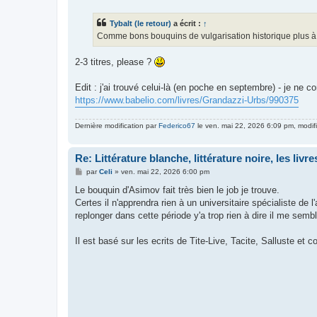
s
s
Tybalt (le retour)
a écrit :
↑
a
g
Comme bons bouquins de vulgarisation historique plus à jou
e
2-3 titres, please ?
Edit : j'ai trouvé celui-là (en poche en septembre) - je ne con
https://www.babelio.com/livres/Grandazzi-Urbs/990375
Dernière modification par
Federico67
le ven. mai 22, 2026 6:09 pm, modifié
Re: Littérature blanche, littérature noire, les liv
M
par
Celi
»
ven. mai 22, 2026 6:00 pm
e
s
Le bouquin d'Asimov fait très bien le job je trouve.
s
Certes il n'apprendra rien à un universitaire spécialiste d
a
g
replonger dans cette période y'a trop rien à dire il me sembl
e
Il est basé sur les ecrits de Tite-Live, Tacite, Salluste et