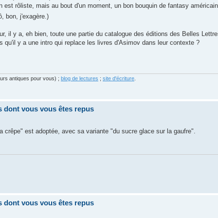
nd on est rôliste, mais au bout d'un moment, un bon bouquin de fantasy américa
, bon, j'exagère.)
 il y a, eh bien, toute une partie du catalogue des éditions des Belles Lettre
s qu'il y a une intro qui replace les livres d'Asimov dans leur contexte ?
eurs antiques pour vous) ;
blog de lectures
;
site d'écriture
.
res dont vous vous êtes repus
la crêpe" est adoptée, avec sa variante "du sucre glace sur la gaufre".
res dont vous vous êtes repus