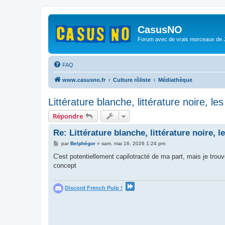
CasusNO
Forum avec de vrais morceaux de
FAQ
www.casusno.fr
Culture rôliste
Médiathèque
Littérature blanche, littérature noire, l
Répondre
Re: Littérature blanche, littérature noire, 
M
par
Belphégor
»
sam. mai 16, 2026 1:24 pm
e
s
C'est potentiellement capilotracté de ma part, mais je tro
s
concept
a
g
e
Discord French Pulp !