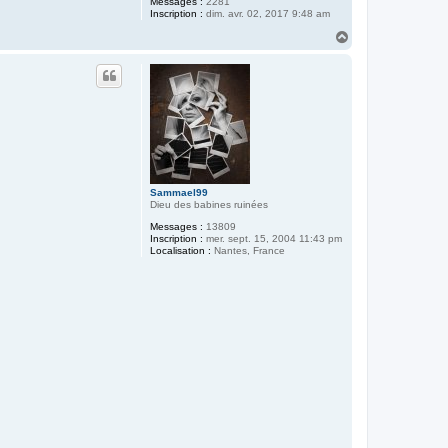
Messages :
2281
Inscription :
dim. avr. 02, 2017 9:48 am
H
a
u
t
Sammael99
Dieu des babines ruinées
Messages :
13809
Inscription :
mer. sept. 15, 2004 11:43 pm
Localisation :
Nantes, France