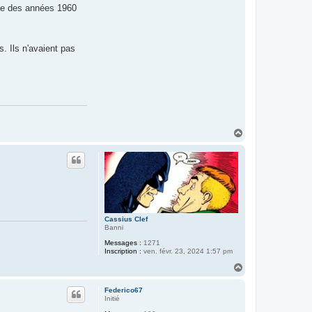
c
ine des années 1960
t
e
r
T
y
s. Ils n'avaient pas
b
a
l
t
(
l
e
r
e
t
H
o
a
u
u
r
t
)
Cassius Clef
Banni
Messages :
1271
Inscription :
ven. févr. 23, 2024 1:57 pm
H
a
u
Federico67
t
Initié