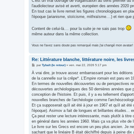
C'est un vrai ouvrage de vulgarisation au sens premier du t
l'audiolecteur avisé et averti, européen des années 2020 p
En tout cas le livre remet les figures chronologiques en pl
l'époque (arianisme, stoïcisme, mithraïsme....) et rien que 
Content de celui-là.... pour la suite je ne sais pas trop
J
même auteur dans la même collection.
Vous ne l'avez sans doute pas remarqué mais j'ai changé mon avatar!
Re: Littérature blanche, littérature noire, les liv
M
par
Tybalt (le retour)
»
ven. mai 22, 2026 5:17 pm
e
s
À vrai dire, je trouve assez embarrassant pour les éditions 
s
de la cannelle sur la crêpe*.
L'Empire romain
est paru en 19
a
g
En termes de nouvelles découvertes ou de perspectives reno
e
découvertes archéologiques des 50 dernières années que pen
conception de l'histoire. Et puis, il y a eu tellement d'appo
nouvelles branches de l'archéologie comme l'archéozoologi
Et ça supposerait qu'il ait été à jour en 1967 et qu'il ait été
l'époque). Asimov a fait de longues et brillantes études... e
Ça peut rester une lecture intéressante, mais plutôt à titr
en général dans les années 1960. Mais ça va plus vite de li
Le livre sur les Grecs est encore un peu plus ancien. Je ne
sachant que le linéaire B était déchiffré depuis à peine di