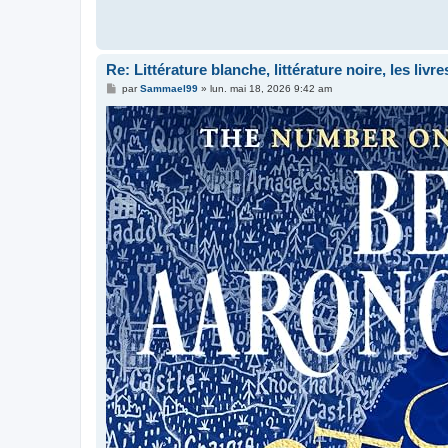
Re: Littérature blanche, littérature noire, les liv
M
par
Sammael99
»
lun. mai 18, 2026 9:42 am
e
s
s
a
g
e