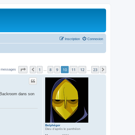
Inscription
Connexion
Page
10
sur
23
1
8
9
10
11
12
23
Précédent
Suivant
 messages
…
…
ux Backroom dans son
Belphégor
Dieu d'après le panthéon