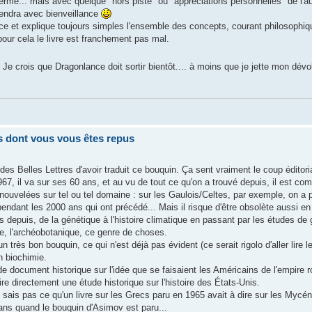
erme... mais avec quelque "hors piste" ou "appréciations personnelles" de l'a
rendra avec bienveillance
ace et explique toujours simples l'ensemble des concepts, courant philosophiqu
pour cela le livre est franchement pas mal.
e crois que Dragonlance doit sortir bientôt.... à moins que je jette mon dévo
res dont vous vous êtes repus
des Belles Lettres d'avoir traduit ce bouquin. Ça sent vraiment le coup éditori
67, il va sur ses 60 ans, et au vu de tout ce qu'on a trouvé depuis, il est co
uvelées sur tel ou tel domaine : sur les Gaulois/Celtes, par exemple, on a p
dant les 2000 ans qui ont précédé... Mais il risque d'être obsolète aussi en
rts depuis, de la génétique à l'histoire climatique en passant par les études de
e, l'archéobotanique, ce genre de choses.
 un très bon bouquin, ce qui n'est déjà pas évident (ce serait rigolo d'aller lire l
n biochimie.
e de document historique sur l'idée que se faisaient les Américains de l'empire
re directement une étude historique sur l'histoire des États-Unis.
 sais pas ce qu'un livre sur les Grecs paru en 1965 avait à dire sur les Mycé
x ans quand le bouquin d'Asimov est paru...