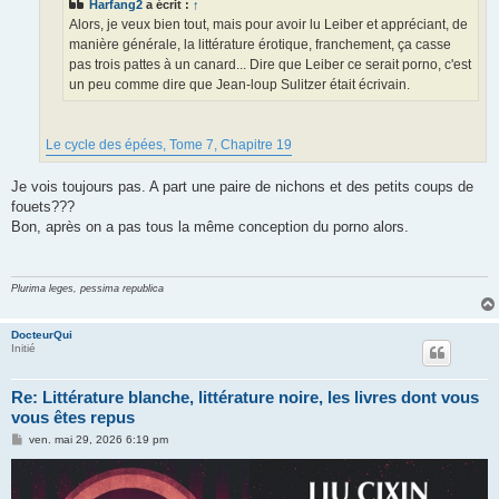
Harfang2
a écrit :
↑
Alors, je veux bien tout, mais pour avoir lu Leiber et appréciant, de
manière générale, la littérature érotique, franchement, ça casse
pas trois pattes à un canard... Dire que Leiber ce serait porno, c'est
un peu comme dire que Jean-loup Sulitzer était écrivain.
Le cycle des épées, Tome 7, Chapitre 19
Je vois toujours pas. A part une paire de nichons et des petits coups de
fouets???
Bon, après on a pas tous la même conception du porno alors.
Plurima leges, pessima republica
DocteurQui
Initié
Re: Littérature blanche, littérature noire, les livres dont vous
vous êtes repus
M
ven. mai 29, 2026 6:19 pm
e
s
s
a