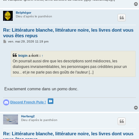
Belphégor
Dieu d'après le panthéon
Re: Littérature blanche, littérature noire, les livres dont vous
vous êtes repus
M
ven. mai 29, 2026 11:19 pm
e
s
s
Inigin
a écrit :
↑
a
g
On pourrait aussi dire que les descriptions sont médiocres, les
e
dialogues invraisemblables, les personnages pas crédibles pour un
sou... et je ne parle pas des goûts de l'auteur [...]
Exactement comme dans un porno donc.
Discord French Pulp !
Harfang2
Dieu d'après le panthéon
Re: Littérature blanche, littérature noire, les livres dont vous