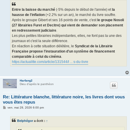
Entre la baisse du marché
(-5% depuis le début de l'année) et
la
hausse de l'inflation
(+2.2% sur un an), le marché du livre souffre.
Après le groupe Gibert et ses 16 points de vente, c'est
le groupe Nosoli
(27 librairies Furet et Decitre) qui vient de demander son placement
en redressement judiciaire
.
Les plus petites librairies indépendantes, elles, ne font pas la une des
journaux et c'est la seule différence.
En réaction à cette situation délétère, le
Syndicat de la Librairie
Française propose l'instauration d'un système de financement
comparable à celui du cinéma
.
https://actualitte.com/article/131544/l ... s-du-livre
Harfang2
Dieu d'après le panthéon
Re: Littérature blanche, littérature noire, les livres dont vous
vous êtes repus
M
ven. mai 29, 2026 6:00 pm
e
s
s
Belphégor
a écrit :
↑
a
g
e