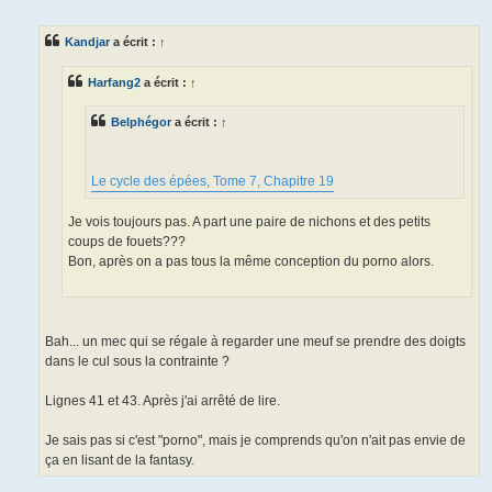
e
s
s
Kandjar
a écrit :
↑
a
g
e
Harfang2
a écrit :
↑
Belphégor
a écrit :
↑
Le cycle des épées, Tome 7, Chapitre 19
Je vois toujours pas. A part une paire de nichons et des petits
coups de fouets???
Bon, après on a pas tous la même conception du porno alors.
Bah... un mec qui se régale à regarder une meuf se prendre des doigts
dans le cul sous la contrainte ?
Lignes 41 et 43. Après j'ai arrêté de lire.
Je sais pas si c'est "porno", mais je comprends qu'on n'ait pas envie de
ça en lisant de la fantasy.