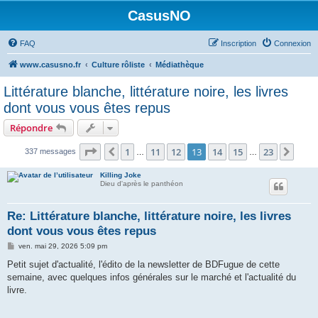
CasusNO
FAQ
Inscription
Connexion
www.casusno.fr
Culture rôliste
Médiathèque
Littérature blanche, littérature noire, les livres
dont vous vous êtes repus
Répondre
Page
13
sur
23
1
11
12
13
14
15
23
Précédent
Suiv
337 messages
…
…
Killing Joke
Dieu d'après le panthéon
Re: Littérature blanche, littérature noire, les livres
dont vous vous êtes repus
M
ven. mai 29, 2026 5:09 pm
e
s
Petit sujet d'actualité, l'édito de la newsletter de BDFugue de cette
s
semaine, avec quelques infos générales sur le marché et l'actualité du
a
g
livre.
e