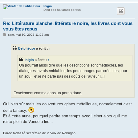
Inigin
Dieu des hakamas perdus
Re: Littérature blanche, littérature noire, les livres dont vous
vous êtes repus
M
sam. mai 30, 2026 11:22 am
e
s
s
Belphégor
a écrit :
↑
a
g
e
Inigin
a écrit :
↑
On pourrait aussi dire que les descriptions sont médiocres, les
dialogues invraisemblables, les personnages pas crédibles pour
un sou... et je ne parle pas des goûts de l'auteur [...]
Exactement comme dans un porno donc.
Oui bien sûr mais les couvertures grises métalliques, normalement c'est
de la fantasy.
Et à cette aune, pourquoi perdre son temps avec Leiber alors qu'il me
reste plein de Vance à lire...
Barde biclassé secrétaire de la Voix de Rokugan