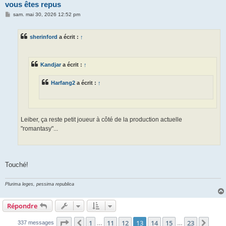
vous êtes repus
M
sam. mai 30, 2026 12:52 pm
e
s
s
sherinford
a écrit :
↑
a
g
e
Kandjar
a écrit :
↑
Harfang2
a écrit :
↑
Leiber, ça reste petit joueur à côté de la production actuelle
"romantasy"...
Touché!
Plurima leges, pessima republica
Répondre
Page
13
sur
23
1
11
12
13
14
15
23
Précédent
Suiv
337 messages
…
…