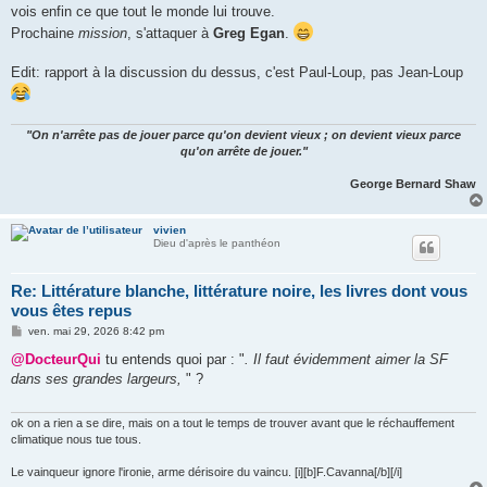
vois enfin ce que tout le monde lui trouve.
Prochaine
mission
, s'attaquer à
Greg Egan
.
Edit: rapport à la discussion du dessus, c'est Paul-Loup, pas Jean-Loup
"On n'arrête pas de jouer parce qu'on devient vieux ; on devient vieux parce
qu'on arrête de jouer."
George Bernard Shaw
vivien
Dieu d'après le panthéon
Re: Littérature blanche, littérature noire, les livres dont vous
vous êtes repus
M
ven. mai 29, 2026 8:42 pm
e
s
@DocteurQui
tu entends quoi par : "
. Il faut évidemment aimer la SF
s
dans ses grandes largeurs,
" ?
a
g
e
ok on a rien a se dire, mais on a tout le temps de trouver avant que le réchauffement
climatique nous tue tous.
Le vainqueur ignore l'ironie, arme dérisoire du vaincu. [i][b]F.Cavanna[/b][/i]