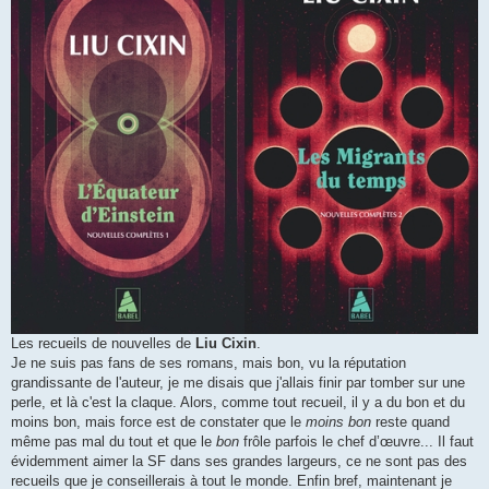
g
e
Les recueils de nouvelles de
Liu Cixin
.
Je ne suis pas fans de ses romans, mais bon, vu la réputation
grandissante de l'auteur, je me disais que j'allais finir par tomber sur une
perle, et là c'est la claque. Alors, comme tout recueil, il y a du bon et du
moins bon, mais force est de constater que le
moins bon
reste quand
même pas mal du tout et que le
bon
frôle parfois le chef d’œuvre... Il faut
évidemment aimer la SF dans ses grandes largeurs, ce ne sont pas des
recueils que je conseillerais à tout le monde. Enfin bref, maintenant je