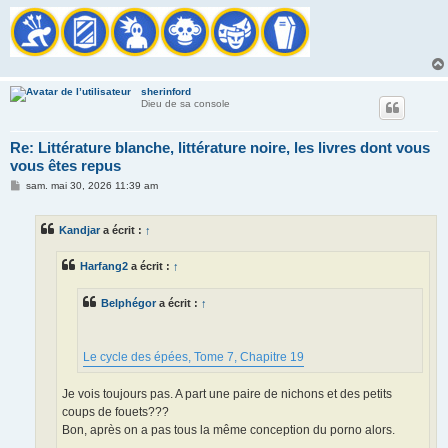
sherinford
Dieu de sa console
Re: Littérature blanche, littérature noire, les livres dont vous
vous êtes repus
M
sam. mai 30, 2026 11:39 am
e
s
s
Kandjar
a écrit :
↑
a
g
e
Harfang2
a écrit :
↑
Belphégor
a écrit :
↑
Le cycle des épées, Tome 7, Chapitre 19
Je vois toujours pas. A part une paire de nichons et des petits
coups de fouets???
Bon, après on a pas tous la même conception du porno alors.