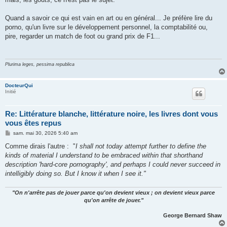
Quand a savoir ce qui est vain en art ou en général... Je préfère lire du
porno, qu'un livre sur le développement personnel, la comptabilité ou,
pire, regarder un match de foot ou grand prix de F1...
Plurima leges, pessima republica
DocteurQui
Initié
Re: Littérature blanche, littérature noire, les livres dont vous
vous êtes repus
M
sam. mai 30, 2026 5:40 am
e
s
Comme dirais l'autre : "
I shall not today attempt further to define the
s
kinds of material I understand to be embraced within that shorthand
a
g
description 'hard-core pornography', and perhaps I could never succeed in
e
intelligibly doing so. But
I know it when I see it.
"
"On n'arrête pas de jouer parce qu'on devient vieux ; on devient vieux parce
qu'on arrête de jouer."
George Bernard Shaw