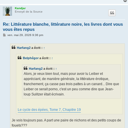
Kandjar
Envoyé de la Source
Re: Littérature blanche, littérature noire, les livres dont vous
vous êtes repus
M
ven. mai 29, 2026 9:36 pm
e
s
s
Harfang2
a écrit :
↑
a
g
e
Belphégor
a écrit :
↑
Harfang2
a écrit :
↑
Alors, je veux bien tout, mais pour avoir lu Leiber et
appréciant, de manière générale, la littérature érotique,
franchement, ça casse pas trois pattes à un canard... Dire que
Leiber ce serait porno, c'est un peu comme dire que Jean-
loup Sulitzer était écrivain.
Le cycle des épées, Tome 7, Chapitre 19
Je vois toujours pas. A part une paire de nichons et des petits coups de
fouets???