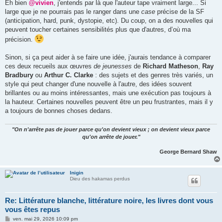
s
Eh bien
@vivien
, j'entends par là que l'auteur tape vraiment large... Si
s
large que je ne pourrais pas le ranger dans une
case
précise de la SF
a
g
(anticipation, hard, punk, dystopie, etc). Du coup, on a des nouvelles qui
e
peuvent toucher certaines sensibilités plus que d'autres, d’où ma
précision.
Sinon, si ça peut aider à se faire une idée, j'aurais tendance à comparer
ces deux recueils aux œuvres
de jeunesses
de
Richard Matheson
,
Ray
Bradbury
ou
Arthur C. Clarke
: des sujets et des genres très variés, un
style qui peut changer d'une nouvelle à l'autre, des idées souvent
brillantes ou au moins intéressantes, mais une exécution pas toujours à
la hauteur. Certaines nouvelles peuvent être un peu frustrantes, mais il y
a toujours de bonnes choses dedans.
"On n'arrête pas de jouer parce qu'on devient vieux ; on devient vieux parce
qu'on arrête de jouer."
George Bernard Shaw
Inigin
Dieu des hakamas perdus
Re: Littérature blanche, littérature noire, les livres dont vous
vous êtes repus
M
ven. mai 29, 2026 10:09 pm