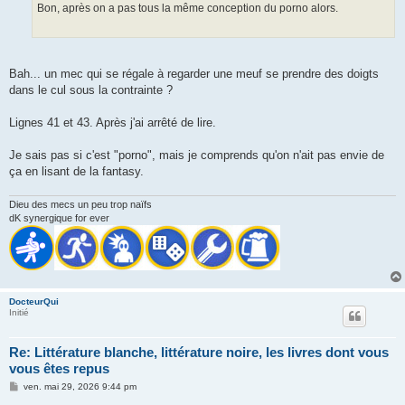
Bon, après on a pas tous la même conception du porno alors.
Bah... un mec qui se régale à regarder une meuf se prendre des doigts
dans le cul sous la contrainte ?
Lignes 41 et 43. Après j'ai arrêté de lire.
Je sais pas si c'est "porno", mais je comprends qu'on n'ait pas envie de
ça en lisant de la fantasy.
Dieu des mecs un peu trop naïfs
dK synergique for ever
DocteurQui
Initié
Re: Littérature blanche, littérature noire, les livres dont vous
vous êtes repus
M
ven. mai 29, 2026 9:44 pm
e