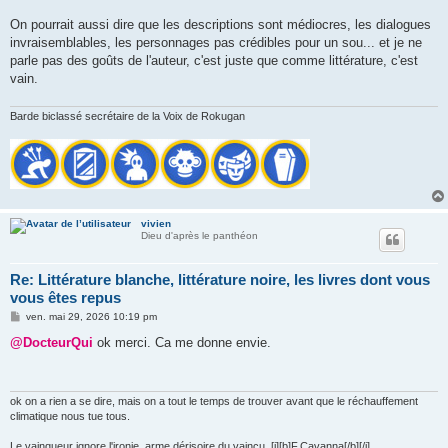
On pourrait aussi dire que les descriptions sont médiocres, les dialogues
invraisemblables, les personnages pas crédibles pour un sou... et je ne
parle pas des goûts de l'auteur, c'est juste que comme littérature, c'est
vain.
Barde biclassé secrétaire de la Voix de Rokugan
vivien
Dieu d'après le panthéon
Re: Littérature blanche, littérature noire, les livres dont vous
vous êtes repus
M
ven. mai 29, 2026 10:19 pm
e
s
@DocteurQui
ok merci. Ca me donne envie.
s
a
g
e
ok on a rien a se dire, mais on a tout le temps de trouver avant que le réchauffement
climatique nous tue tous.
Le vainqueur ignore l'ironie, arme dérisoire du vaincu. [i][b]F.Cavanna[/b][/i]