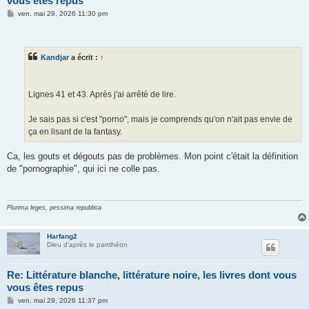
vous êtes repus
M
ven. mai 29, 2026 11:30 pm
e
s
s
a
g
Kandjar
a écrit :
↑
e
Lignes 41 et 43. Après j'ai arrêté de lire.
Je sais pas si c'est "porno", mais je comprends qu'on n'ait pas envie de
ça en lisant de la fantasy.
Ca, les gouts et dégouts pas de problèmes. Mon point c'était la définition
de "pornographie", qui ici ne colle pas.
Plurima leges, pessima republica
Harfang2
Dieu d'après le panthéon
Re: Littérature blanche, littérature noire, les livres dont vous
vous êtes repus
M
ven. mai 29, 2026 11:37 pm
e