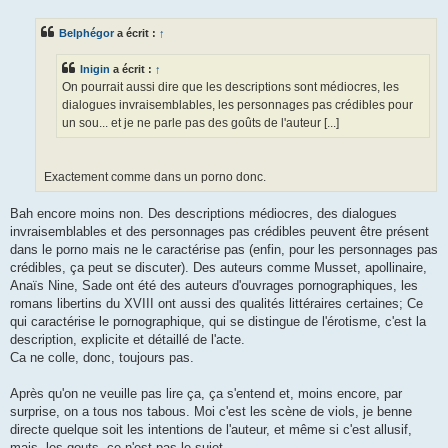
s
s
Belphégor
a écrit :
↑
a
g
e
Inigin
a écrit :
↑
On pourrait aussi dire que les descriptions sont médiocres, les
dialogues invraisemblables, les personnages pas crédibles pour
un sou... et je ne parle pas des goûts de l'auteur [...]
Exactement comme dans un porno donc.
Bah encore moins non. Des descriptions médiocres, des dialogues
invraisemblables et des personnages pas crédibles peuvent être présent
dans le porno mais ne le caractérise pas (enfin, pour les personnages pas
crédibles, ça peut se discuter). Des auteurs comme Musset, apollinaire,
Anaïs Nine, Sade ont été des auteurs d'ouvrages pornographiques, les
romans libertins du XVIII ont aussi des qualités littéraires certaines; Ce
qui caractérise le pornographique, qui se distingue de l'érotisme, c'est la
description, explicite et détaillé de l'acte.
Ca ne colle, donc, toujours pas.
Après qu'on ne veuille pas lire ça, ça s'entend et, moins encore, par
surprise, on a tous nos tabous. Moi c'est les scène de viols, je benne
directe quelque soit les intentions de l'auteur, et même si c'est allusif,
mais, les gouts, ce n'est pas le sujet.