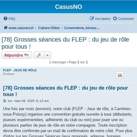
CasusNO
FAQ
Inscription
Connexion
www.casusno.fr
Culture rôliste
Conventions, binouzes et recherche de joueurs
[78] Grosses séances du FLEP : du jeu de rôle
pour tous !
Répondre
1 message • Page
1
sur
1
FLEP - JEUX DE RÔLE
Profane
[78] Grosses séances du FLEP : du jeu de rôle pour
tous !
M
lun. mars 09, 2026 11:13 am
e
s
Une fois par mois (environ), notre club (FLEP - Jeux de rôle, à Carrières-
s
sous-Poissy) organise une convention gratuite ouverte à tous (débutants,
a
g
joueurs expérimentées, adhérents du club ou non) pour jouer une ou
e
plusieurs parties de jeux de rôle en notre compagnie. Toute inscription
devra être confirmée par un mail de confirmation de notre côté. Pour plus
d'infos sur les Grosses Séances (jeux proposés, adresse, horaires,