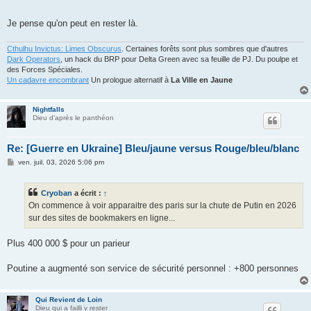
Je pense qu'on peut en rester là.
Cthulhu Invictus: Limes Obscurus
. Certaines forêts sont plus sombres que d'autres
Dark Operators
, un hack du BRP pour Delta Green avec sa feuille de PJ. Du poulpe et
des Forces Spéciales.
Un cadavre encombrant
Un prologue alternatif à
La Ville en Jaune
Nightfalls
Dieu d'après le panthéon
Re: [Guerre en Ukraine] Bleu/jaune versus Rouge/bleu/blanc
M
ven. juil. 03, 2026 5:06 pm
e
s
s
Cryoban
a écrit :
↑
a
g
On commence à voir apparaitre des paris sur la chute de Putin en 2026
e
sur des sites de bookmakers en ligne...
Plus 400 000 $ pour un parieur
Poutine a augmenté son service de sécurité personnel : +800 personnes
Qui Revient de Loin
Dieu qui a failli y rester