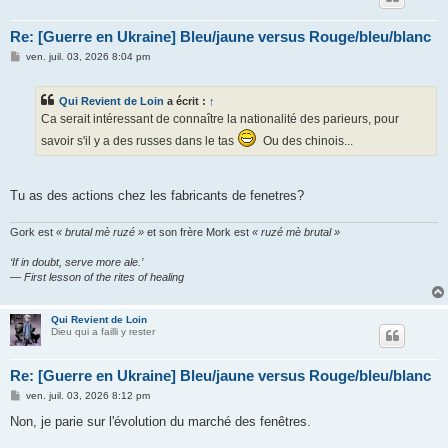
Re: [Guerre en Ukraine] Bleu/jaune versus Rouge/bleu/blanc
M
ven. juil. 03, 2026 8:04 pm
e
s
s
Qui Revient de Loin
a écrit :
↑
a
g
Ca serait intéressant de connaître la nationalité des parieurs, pour
e
savoir s'il y a des russes dans le tas
Ou des chinois...
Tu as des actions chez les fabricants de fenetres?
Gork est
« brutal mè ruzé »
et son frère Mork est
« ruzé mè brutal »
‘If in doubt, serve more ale.’
— First lesson of the rites of healing
Qui Revient de Loin
Dieu qui a failli y rester
Re: [Guerre en Ukraine] Bleu/jaune versus Rouge/bleu/blanc
M
ven. juil. 03, 2026 8:12 pm
e
s
Non, je parie sur l'évolution du marché des fenêtres.
s
a