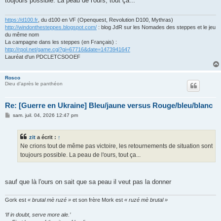
toujours possible. La peau de l'ours, tout ça...
a
g
e
https://d100.fr
, du d100 en VF (Openquest, Revolution D100, Mythras)
http://windonthesteppes.blogspot.com/
: blog JdR sur les Nomades des steppes et le jeu
du même nom
La campagne dans les steppes (en Français) :
http://rpol.net/game.cgi?gi=67716&date=1473941647
Lauréat d'un PDCLETCSOOEF
Rosco
Dieu d'après le panthéon
Re: [Guerre en Ukraine] Bleu/jaune versus Rouge/bleu/blanc
M
sam. juil. 04, 2026 12:47 pm
e
s
s
zit
a écrit :
↑
a
g
Ne crions tout de même pas victoire, les retournements de situation sont
e
toujours possible. La peau de l'ours, tout ça...
sauf que là l'ours on sait que sa peau il veut pas la donner
Gork est
« brutal mè ruzé »
et son frère Mork est
« ruzé mè brutal »
‘If in doubt, serve more ale.’