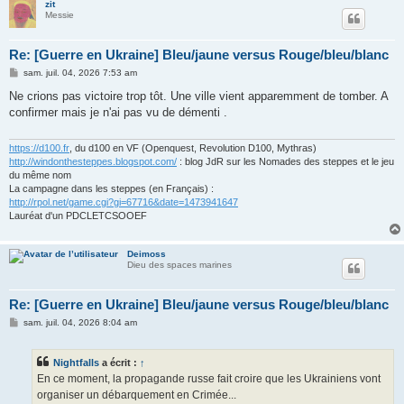
zit
Messie
Re: [Guerre en Ukraine] Bleu/jaune versus Rouge/bleu/blanc
M
sam. juil. 04, 2026 7:53 am
e
s
Ne crions pas victoire trop tôt. Une ville vient apparemment de tomber. A
s
confirmer mais je n'ai pas vu de démenti .
a
g
e
https://d100.fr
, du d100 en VF (Openquest, Revolution D100, Mythras)
http://windonthesteppes.blogspot.com/
: blog JdR sur les Nomades des steppes et le jeu
du même nom
La campagne dans les steppes (en Français) :
http://rpol.net/game.cgi?gi=67716&date=1473941647
Lauréat d'un PDCLETCSOOEF
Deimoss
Dieu des spaces marines
Re: [Guerre en Ukraine] Bleu/jaune versus Rouge/bleu/blanc
M
sam. juil. 04, 2026 8:04 am
e
s
s
Nightfalls
a écrit :
↑
a
g
En ce moment, la propagande russe fait croire que les Ukrainiens vont
e
organiser un débarquement en Crimée...