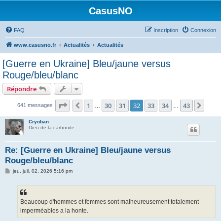
CasusNO
FAQ
Inscription
Connexion
www.casusno.fr
Actualités
Actualités
[Guerre en Ukraine] Bleu/jaune versus
Rouge/bleu/blanc
Répondre
Page
32
sur
43
1
30
31
32
33
34
43
Précédent
Suiv
641 messages
…
…
Cryoban
Dieu de la carbonite
Re: [Guerre en Ukraine] Bleu/jaune versus
Rouge/bleu/blanc
M
jeu. juil. 02, 2026 5:16 pm
e
s
s
a
g
Beaucoup d'hommes et femmes sont malheureusement totalement
e
imperméables a la honte.