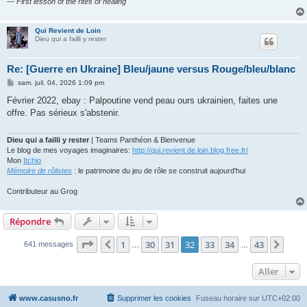
— First lesson of the rites of healing
Qui Revient de Loin
Dieu qui a failli y rester
Re: [Guerre en Ukraine] Bleu/jaune versus Rouge/bleu/blanc
M
sam. juil. 04, 2026 1:09 pm
e
s
Février 2022, ebay : Palpoutine vend peau ours ukrainien, faites une
s
offre. Pas sérieux s'abstenir.
a
g
e
Dieu qui a failli y rester
| Teams Panthéon & Bienvenue
Le blog de mes voyages imaginaires:
http://qui.revient.de.loin.blog.free.fr/
Mon
Itchio
Mémoire de rôlistes
: le patrimoine du jeu de rôle se construit aujourd'hui
Contributeur au Grog
Répondre
Page
32
sur
43
1
30
31
32
33
34
43
Précédent
Suiv
641 messages
…
…
Aller
www.casusno.fr
Supprimer les cookies
Fuseau horaire sur
UTC+02:00