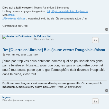
g
e
Dieu qui a failli y rester
| Teams Panthéon & Bienvenue
Le blog de mes voyages imaginaires:
http://qui.revient.de.loin.blog.free.fr/
Mon
Itchio
Mémoire de rôlistes
: le patrimoine du jeu de rôle se construit aujourd'hui
Contributeur au Grog
le Zakhan Noir
Dieu mais tant pis
Re: [Guerre en Ukraine] Bleu/jaune versus Rouge/bleu/blanc
M
ven. juil. 03, 2026 10:17 pm
e
s
j'aime pas trop vos sous-entendus comme quoi on pousserait des gens
s
par la fenêtre en Russie... alors que bon, les gars on peut-être ouvert et
a
g
sauté tout seuls, parce que
le gaz
l'atmosphère était devenue irrespirable
e
dans la pièce, c'est tout...
Expliquer une blague, c'est comme disséquer une grenouille. On comprend le
mécanisme, mais elle n'y survit pas
(Mark Twain, un peu modifié
)
legnou
Dieu des jeunes à casquette