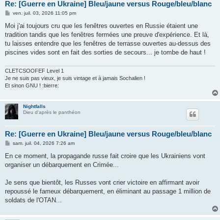
Re: [Guerre en Ukraine] Bleu/jaune versus Rouge/bleu/blanc
M
ven. juil. 03, 2026 11:05 pm
e
s
Moi j'ai toujours cru que les fenêtres ouvertes en Russie étaient une
s
tradition tandis que les fenêtres fermées une preuve d'expérience. Et là,
a
g
tu laisses entendre que les fenêtres de terrasse ouvertes au-dessus des
e
piscines vides sont en fait des sorties de secours... je tombe de haut !
CLETCSOOFEF Level 1
Je ne suis pas vieux, je suis vintage et à jamais Sochalien !
Et sinon GNU ! :bierre:
Nightfalls
Dieu d'après le panthéon
Re: [Guerre en Ukraine] Bleu/jaune versus Rouge/bleu/blanc
M
sam. juil. 04, 2026 7:26 am
e
s
En ce moment, la propagande russe fait croire que les Ukrainiens vont
s
organiser un débarquement en Crimée...
a
g
e
Je sens que bientôt, les Russes vont crier victoire en affirmant avoir
repoussé le fameux débarquement, en éliminant au passage 1 million de
soldats de l'OTAN...