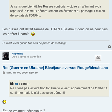
Je sens que bientôt, les Russes vont crier victoire en affirmant avoir
repoussé le fameux débarquement, en éliminant au passage 1 million
de soldats de l'OTAN...
Les russes ont défait l'armée de l'OTAN à Bakhmut donc on ne peut plus
les arrêter il paraît.
La mort, c'est quand t'as plus de pièces de rechange.
Nightfalls
Dieu d'après le panthéon
Re: [Guerre en Ukraine] Bleu/jaune versus Rouge/bleu/blanc
M
sam. juil. 04, 2026 8:10 am
e
s
s
zit
a écrit :
↑
a
g
Ne crions pas victoire trop tôt. Une ville vient apparemment de tomber. A
e
confirmer mais je n'ai pas vu de démenti .
Est-ce vraiment nécessaire ?