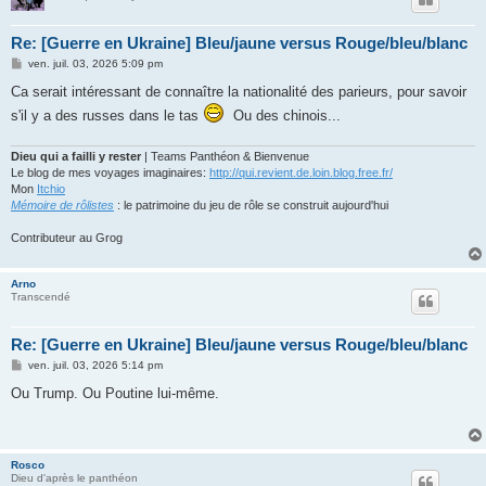
Re: [Guerre en Ukraine] Bleu/jaune versus Rouge/bleu/blanc
M
ven. juil. 03, 2026 5:09 pm
e
s
Ca serait intéressant de connaître la nationalité des parieurs, pour savoir
s
s'il y a des russes dans le tas
Ou des chinois...
a
g
e
Dieu qui a failli y rester
| Teams Panthéon & Bienvenue
Le blog de mes voyages imaginaires:
http://qui.revient.de.loin.blog.free.fr/
Mon
Itchio
Mémoire de rôlistes
: le patrimoine du jeu de rôle se construit aujourd'hui
Contributeur au Grog
Arno
Transcendé
Re: [Guerre en Ukraine] Bleu/jaune versus Rouge/bleu/blanc
M
ven. juil. 03, 2026 5:14 pm
e
s
Ou Trump. Ou Poutine lui-même.
s
a
g
e
Rosco
Dieu d'après le panthéon