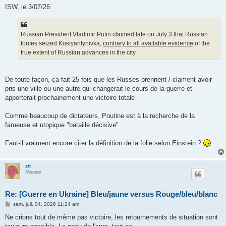
ISW, le 3/07/26
Russian President Vladimir Putin claimed late on July 3 that Russian
forces seized Kostyantynivka,
contrary to all available evidence
of the
true extent of Russian advances in the city.
De toute façon, ça fait 25 fois que les Russes prennent / clament avoir
pris une ville ou une autre qui changerait le cours de la guerre et
apporterait prochainement une victoire totale
Comme beaucoup de dictateurs, Poutine est à la recherche de la
fameuse et utopique "bataille décisive"
Faut-il vraiment encore citer la définition de la folie selon Einstein ?
zit
Messie
Re: [Guerre en Ukraine] Bleu/jaune versus Rouge/bleu/blanc
M
sam. juil. 04, 2026 11:24 am
e
s
Ne crions tout de même pas victoire, les retournements de situation sont
s