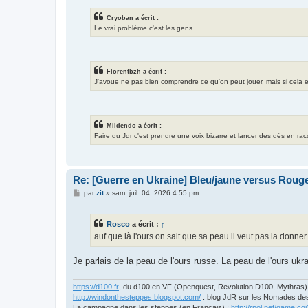
Cryoban a écrit :
Le vrai problème c'est les gens.
Florentbzh a écrit :
J'avoue ne pas bien comprendre ce qu'on peut jouer, mais si cela exis
Mildendo a écrit :
Faire du Jdr c'est prendre une voix bizarre et lancer des dés en ra
Re: [Guerre en Ukraine] Bleu/jaune versus Rouge
M
par
zit
»
sam. juil. 04, 2026 4:55 pm
e
s
s
Rosco
a écrit :
↑
a
g
auf que là l'ours on sait que sa peau il veut pas la donner
e
Je parlais de la peau de l'ours russe. La peau de l'ours ukr
https://d100.fr
, du d100 en VF (Openquest, Revolution D100, Mythras)
http://windonthesteppes.blogspot.com/
: blog JdR sur les Nomades de
La campagne dans les steppes (en Français) :
http://rpol.net/game.