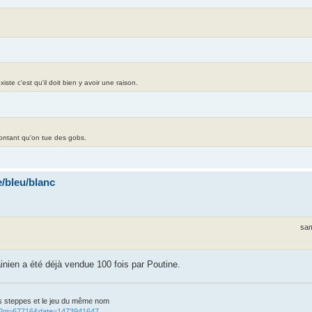
te c'est qu'il doit bien y avoir une raison.
contant qu'on tue des gobs.
/bleu/blanc
sam
ainien a été déjà vendue 100 fois par Poutine.
s steppes et le jeu du même nom
cgi?gi=67716&date=1473941647