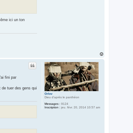
même ici un ton
H
a
u
t
i fini par
t de tuer des gens qui
Orlov
Dieu d'après le panthéon
Messages :
9124
Inscription :
jeu. févr. 20, 2014 10:57 am