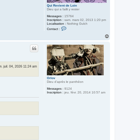
Qui Revient de Loin
Dieu qui a failli y rester
Messages :
15764
Inscription :
sam. mars 02, 2013 1:20 pm
Localisation :
Nothing Gulch
C
Contact :
o
n
H
t
a
a
u
c
t
t
e
r
Q
u
. juil. 04, 2026 11:24 am
i
R
e
Orlov
v
Dieu d'après le panthéon
i
e
Messages :
9124
n
Inscription :
jeu. févr. 20, 2014 10:57 am
t
d
e
L
o
i
n