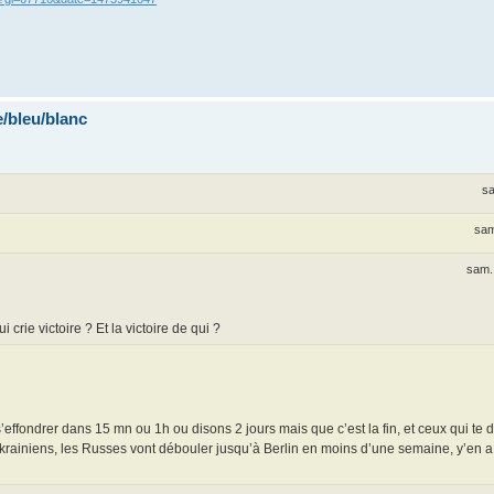
/bleu/blanc
sa
sam
sam. 
crie victoire ? Et la victoire de qui ?
’effondrer dans 15 mn ou 1h ou disons 2 jours mais que c’est la fin, et ceux qui te d
 Ukrainiens, les Russes vont débouler jusqu’à Berlin en moins d’une semaine, y’en a