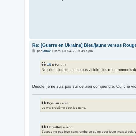
Re: [Guerre en Ukraine] Bleu/jaune versus Rouge
M
par
Orlov
»
sam. juil. 04, 2026 3:15 pm
e
s
s
zit
a écrit :
↑
a
g
Ne crions tout de même pas victoire, les retournements de s
e
Désolé, je ne suis pas sûr de bien comprendre. Qui crie vict
Cryoban a écrit :
Le vrai problème c'est les gens.
Florentbzh a écrit :
J'avoue ne pas bien comprendre ce qu'on peut jouer, mais si cela exis