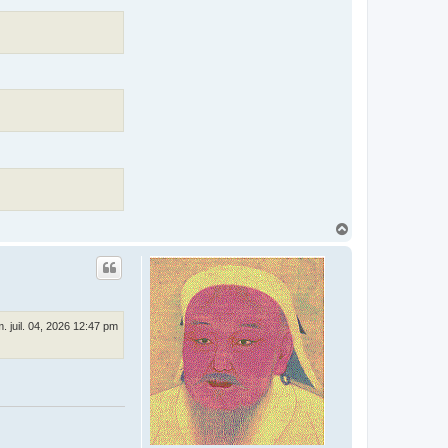
H
a
u
t
. juil. 04, 2026 12:47 pm