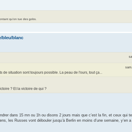
contant qu'on tue des gobs.
/bleu/blanc
sa
sam.
de situation sont toujours possible. La peau de l'ours, tout ça...
toire ? Et la victoire de qui ?
ndrer dans 15 mn ou 1h ou disons 2 jours mais que c’est la fin, et ceux qui te
niens, les Russes vont débouler jusqu’à Berlin en moins d’une semaine, y’en a