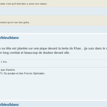
te c'est qu'il doit bien y avoir une raison.
contant qu'on tue des gobs.
/bleu/blanc
ue sa tête est plantée sur une pique devant la tente du Khan…(je suis dans l
un long combat et beaucoup de douleur devant elle.
1 fois.
 que d'autres
PJ. Du poulpe et des Forces Spéciales.
/bleu/blanc