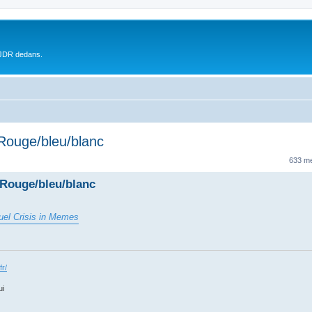
 JDR dedans.
 Rouge/bleu/blanc
633 m
 Rouge/bleu/blanc
uel Crisis in Memes
fr/
ui