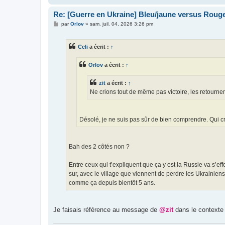
Re: [Guerre en Ukraine] Bleu/jaune versus Rouge
M
par
Orlov
»
sam. juil. 04, 2026 3:26 pm
e
s
s
Celi
a écrit :
↑
a
g
e
Orlov
a écrit :
↑
zit
a écrit :
↑
Ne crions tout de même pas victoire, les retourneme
Désolé, je ne suis pas sûr de bien comprendre. Qui crie
Bah des 2 côtés non ?
Entre ceux qui t’expliquent que ça y est la Russie va s’eff
sur, avec le village que viennent de perdre les Ukrainien
comme ça depuis bientôt 5 ans.
Je faisais référence au message de
@zit
dans le contexte 