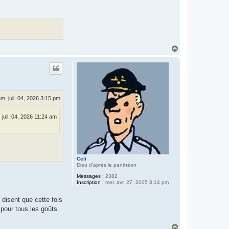
H
a
u
t
m. juil. 04, 2026 3:15 pm
 juil. 04, 2026 11:24 am
Celi
Dieu d'après le panthéon
Messages :
2382
Inscription :
mer. avr. 27, 2005 8:14 pm
 disent que cette fois
 pour tous les goûts.
H