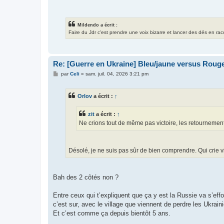
Mildendo a écrit :
Faire du Jdr c'est prendre une voix bizarre et lancer des dés en ra
Re: [Guerre en Ukraine] Bleu/jaune versus Rouge
M
par
Celi
»
sam. juil. 04, 2026 3:21 pm
e
s
s
Orlov
a écrit :
↑
a
g
e
zit
a écrit :
↑
Ne crions tout de même pas victoire, les retournements 
Désolé, je ne suis pas sûr de bien comprendre. Qui crie vic
Bah des 2 côtés non ?
Entre ceux qui t’expliquent que ça y est la Russie va s’effo
c’est sur, avec le village que viennent de perdre les Ukrai
Et c’est comme ça depuis bientôt 5 ans.