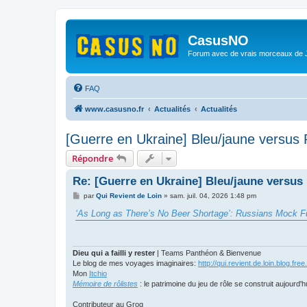
CasusNO
Forum avec de vrais morceaux de
FAQ
www.casusno.fr
Actualités
Actualités
[Guerre en Ukraine] Bleu/jaune versus
Répondre
Re: [Guerre en Ukraine] Bleu/jaune versus
M
par
Qui Revient de Loin
»
sam. juil. 04, 2026 1:48 pm
e
s
‘As Long as There’s No Beer Shortage’: Russians Mock F
s
a
g
e
Dieu qui a failli y rester
| Teams Panthéon & Bienvenue
Le blog de mes voyages imaginaires:
http://qui.revient.de.loin.blog.free.
Mon
Itchio
Mémoire de rôlistes
: le patrimoine du jeu de rôle se construit aujourd'h
Contributeur au Grog