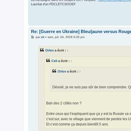
Lauréat d'un PDCLETCSOOEF
Re: [Guerre en Ukraine] Bleu/jaune versus Rouge
M
par
zit
»
sam. juil. 04, 2026 6:35 pm
e
s
s
Orlov
a écrit :
↑
a
g
e
Celi
a écrit :
↑
Orlov
a écrit :
↑
Désolé, je ne suis pas sûr de bien comprendre. Qui 
Bah des 2 côtés non ?
Entre ceux qui t’expliquent que ça y est la Russie va s
c’est sur, avec le village que viennent de perdre les
Et c’est comme ça depuis bientôt 5 ans.