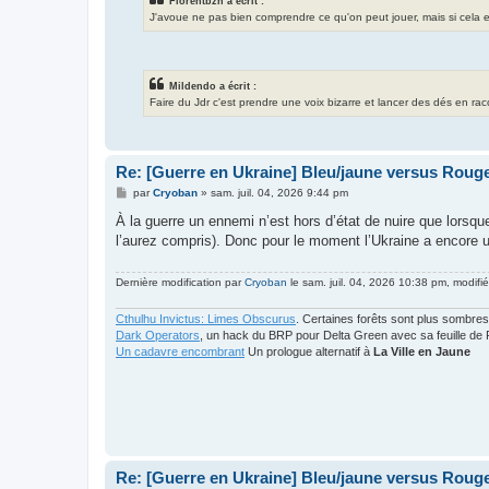
Florentbzh a écrit :
J'avoue ne pas bien comprendre ce qu'on peut jouer, mais si cela exis
Mildendo a écrit :
Faire du Jdr c'est prendre une voix bizarre et lancer des dés en ra
Re: [Guerre en Ukraine] Bleu/jaune versus Rouge
M
par
Cryoban
»
sam. juil. 04, 2026 9:44 pm
e
s
À la guerre un ennemi n’est hors d’état de nuire que lorsq
s
l’aurez compris). Donc pour le moment l’Ukraine a encore 
a
g
e
Dernière modification par
Cryoban
le sam. juil. 04, 2026 10:38 pm, modifié 
Cthulhu Invictus: Limes Obscurus
. Certaines forêts sont plus sombres
Dark Operators
, un hack du BRP pour Delta Green avec sa feuille de 
Un cadavre encombrant
Un prologue alternatif à
La Ville en Jaune
Re: [Guerre en Ukraine] Bleu/jaune versus Rouge