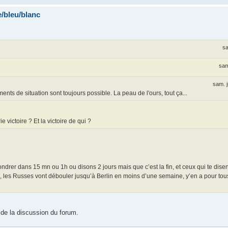
/bleu/blanc
sa
sam
sam. j
nts de situation sont toujours possible. La peau de l'ours, tout ça...
 victoire ? Et la victoire de qui ?
ondrer dans 15 mn ou 1h ou disons 2 jours mais que c’est la fin, et ceux qui te disent
s, les Russes vont débouler jusqu’à Berlin en moins d’une semaine, y’en a pour tous 
de la discussion du forum.