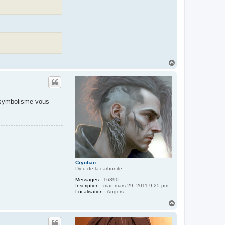
H
a
u
t
e symbolisme vous
Cryoban
Dieu de la carbonite
Messages :
16390
Inscription :
mar. mars 29, 2011 9:25 pm
Localisation :
Angers
H
a
u
t