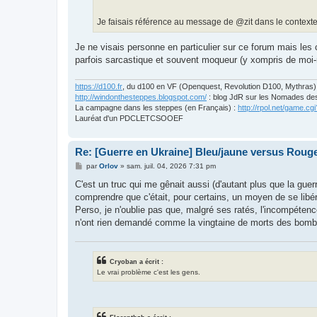
Je faisais référence au message de @zit dans le contexte
Je ne visais personne en particulier sur ce forum mais les
parfois sarcastique et souvent moqueur (y xompris de moi-m
https://d100.fr
, du d100 en VF (Openquest, Revolution D100, Mythras)
http://windonthesteppes.blogspot.com/
: blog JdR sur les Nomades de
La campagne dans les steppes (en Français) :
http://rpol.net/game.
Lauréat d'un PDCLETCSOOEF
Re: [Guerre en Ukraine] Bleu/jaune versus Rouge
M
par
Orlov
»
sam. juil. 04, 2026 7:31 pm
e
s
C'est un truc qui me gênait aussi (d'autant plus que la guerr
s
comprendre que c'était, pour certains, un moyen de se libér
a
g
Perso, je n'oublie pas que, malgré ses ratés, l'incompétence
e
n'ont rien demandé comme la vingtaine de morts des bom
Cryoban a écrit :
Le vrai problème c'est les gens.