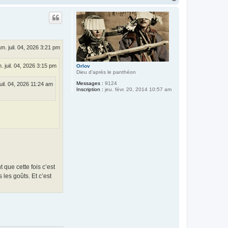
a
u
t
m. juil. 04, 2026 3:21 pm
. juil. 04, 2026 3:15 pm
Orlov
Dieu d'après le panthéon
Messages :
9124
uil. 04, 2026 11:24 am
Inscription :
jeu. févr. 20, 2014 10:57 am
 que cette fois c’est
les goûts. Et c’est