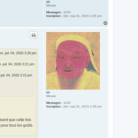
zit
Messie
Messages :
1105
Inscription :
dim. mai 31, 2015 1:05 pm
H
a
u
t
m. juil. 04, 2026 3:26 pm
. juil. 04, 2026 3:21 pm
juil. 04, 2026 3:15 pm
zit
Messie
Messages :
1105
Inscription :
dim. mai 31, 2015 1:05 pm
isent que cette fois
 pour tous les goûts.