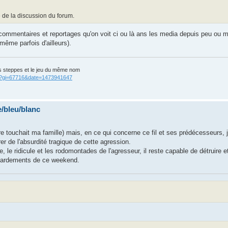
 de la discussion du forum.
 commentaires et reportages qu'on voit ci ou là ans les media depuis peu ou 
ême parfois d'ailleurs).
s steppes et le jeu du même nom
cgi?gi=67716&date=1473941647
/bleu/blanc
e touchait ma famille) mais, en ce qui concerne ce fil et ses prédécesseurs, j'a
er de l'absurdité tragique de cette agression.
, le ridicule et les rodomontades de l'agresseur, il reste capable de détruire e
bardements de ce weekend.