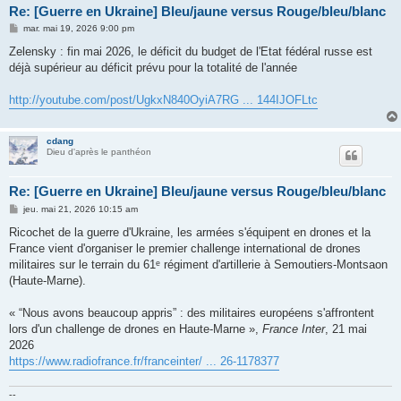
Re: [Guerre en Ukraine] Bleu/jaune versus Rouge/bleu/blanc
M
mar. mai 19, 2026 9:00 pm
e
s
Zelensky : fin mai 2026, le déficit du budget de l'Etat fédéral russe est
s
déjà supérieur au déficit prévu pour la totalité de l'année
a
g
e
http://youtube.com/post/UgkxN840OyiA7RG ... 144IJOFLtc
cdang
Dieu d'après le panthéon
Re: [Guerre en Ukraine] Bleu/jaune versus Rouge/bleu/blanc
M
jeu. mai 21, 2026 10:15 am
e
s
Ricochet de la guerre d'Ukraine, les armées s'équipent en drones et la
s
France vient d'organiser le premier challenge international de drones
a
g
militaires sur le terrain du 61ᵉ régiment d'artillerie à Semoutiers-Montsaon
e
(Haute-Marne).
« “Nous avons beaucoup appris” : des militaires européens s'affrontent
lors d'un challenge de drones en Haute-Marne »,
France Inter
, 21 mai
2026
https://www.radiofrance.fr/franceinter/ ... 26-1178377
--