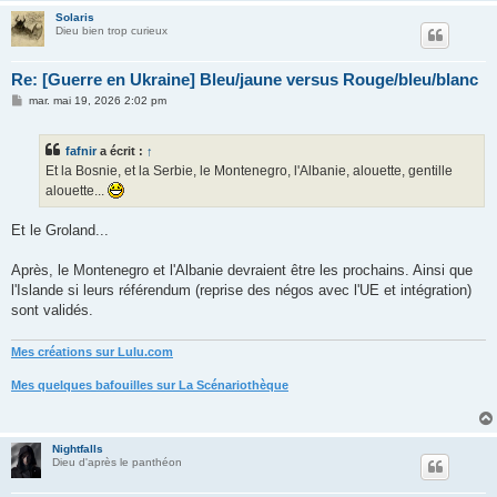
Solaris
Dieu bien trop curieux
Re: [Guerre en Ukraine] Bleu/jaune versus Rouge/bleu/blanc
M
mar. mai 19, 2026 2:02 pm
e
s
s
fafnir
a écrit :
↑
a
g
Et la Bosnie, et la Serbie, le Montenegro, l'Albanie, alouette, gentille
e
alouette...
Et le Groland...
Après, le Montenegro et l'Albanie devraient être les prochains. Ainsi que
l'Islande si leurs référendum (reprise des négos avec l'UE et intégration)
sont validés.
Mes créations sur Lulu.com
Mes quelques bafouilles sur La Scénariothèque
Nightfalls
Dieu d'après le panthéon