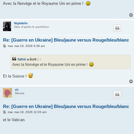
s
Avec la Norvège et le Royaume Uni en prime !
s
a
g
e
Nightfalls
Dieu d'après le panthéon
Re: [Guerre en Ukraine] Bleu/jaune versus Rouge/bleu/blanc
M
mar. mai 19, 2026 9:38 am
e
s
s
fafnir
a écrit :
↑
a
g
Avec la Norvège et le Royaume Uni en prime !
e
Et la Suisse !
zit
Messie
Re: [Guerre en Ukraine] Bleu/jaune versus Rouge/bleu/blanc
M
mar. mai 19, 2026 11:03 am
e
s
et le Vatican.
s
a
g
e