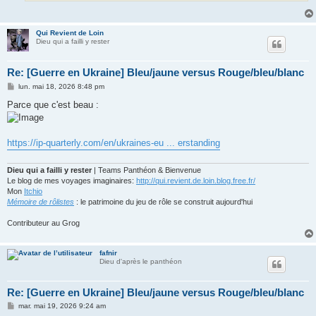
Qui Revient de Loin
Dieu qui a failli y rester
Re: [Guerre en Ukraine] Bleu/jaune versus Rouge/bleu/blanc
M
lun. mai 18, 2026 8:48 pm
e
s
Parce que c'est beau :
s
a
g
e
https://ip-quarterly.com/en/ukraines-eu ... erstanding
Dieu qui a failli y rester
| Teams Panthéon & Bienvenue
Le blog de mes voyages imaginaires:
http://qui.revient.de.loin.blog.free.fr/
Mon
Itchio
Mémoire de rôlistes
: le patrimoine du jeu de rôle se construit aujourd'hui
Contributeur au Grog
fafnir
Dieu d'après le panthéon
Re: [Guerre en Ukraine] Bleu/jaune versus Rouge/bleu/blanc
M
mar. mai 19, 2026 9:24 am
e