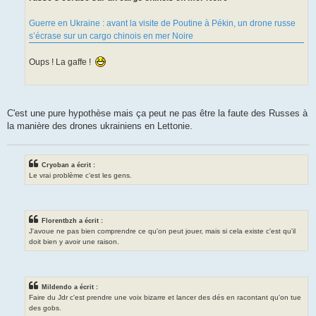
Guerre en Ukraine : avant la visite de Poutine à Pékin, un drone russe
s’écrase sur un cargo chinois en mer Noire
Oups ! La gaffe !
C'est une pure hypothèse mais ça peut ne pas être la faute des Russes à
la manière des drones ukrainiens en Lettonie.
Cryoban a écrit :
Le vrai problème c'est les gens.
Florentbzh a écrit :
J'avoue ne pas bien comprendre ce qu'on peut jouer, mais si cela existe c'est qu'il
doit bien y avoir une raison.
Mildendo a écrit :
Faire du Jdr c'est prendre une voix bizarre et lancer des dés en racontant qu'on tue
des gobs.