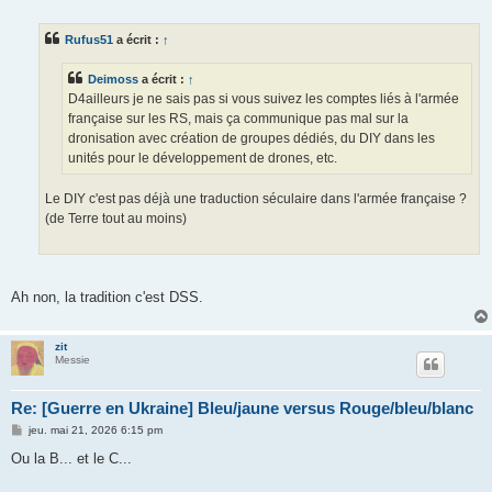
e
s
s
Rufus51
a écrit :
↑
a
g
e
Deimoss
a écrit :
↑
D4ailleurs je ne sais pas si vous suivez les comptes liés à l'armée
française sur les RS, mais ça communique pas mal sur la
dronisation avec création de groupes dédiés, du DIY dans les
unités pour le développement de drones, etc.
Le DIY c'est pas déjà une traduction séculaire dans l'armée française ?
(de Terre tout au moins)
Ah non, la tradition c'est DSS.
zit
Messie
Re: [Guerre en Ukraine] Bleu/jaune versus Rouge/bleu/blanc
M
jeu. mai 21, 2026 6:15 pm
e
s
Ou la B... et le C...
s
a