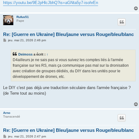
https://youtu.be/9EJpHlcJbhQ?is=aGNta5y7-isohrEn
Rufus51
Pape
Re: [Guerre en Ukraine] Bleu/jaune versus Rouge/bleu/blanc
M
jeu. mai 21, 2026 2:46 pm
e
s
s
Deimoss
a écrit :
↑
a
g
D4ailleurs je ne sais pas si vous suivez les comptes liés à l'armée
e
française sur les RS, mais ça communique pas mal sur la dronisation
avec création de groupes dédiés, du DIY dans les unités pour le
développement de drones, etc.
Le DIY c'est pas déjà une traduction séculaire dans l'armée française ?
(de Terre tout au moins)
Arno
Transcendé
Re: [Guerre en Ukraine] Bleu/jaune versus Rouge/bleu/blanc
M
jeu. mai 21, 2026 2:47 pm