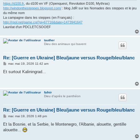
https://d100.fr
, du d100 en VF (Openquest, Revolution D100, Mythras)
http://windonthesteppes.blogspot.com/
: blog JdR sur les Nomades des steppes et le jeu
du même nom
La campagne dans les steppes (en Français) :
http://rpol.net/game.cgi?gi=67716&date=1473941647
Lauréat d'un PDCLETCSOOEF
tauther
Dieu des animaux qui bavent
Re: [Guerre en Ukraine] Bleu/jaune versus Rouge/bleu/blanc
M
mar. mai 19, 2026 11:42 am
e
s
Et surtout Kaliningrad...
s
a
g
e
fafnir
Dieu d'après le panthéon
Re: [Guerre en Ukraine] Bleu/jaune versus Rouge/bleu/blanc
M
mar. mai 19, 2026 1:48 pm
e
s
Et la Bosnie, et la Serbie, le Montenegro, l'Albanie, alouette, gentille
s
alouette...
a
g
e