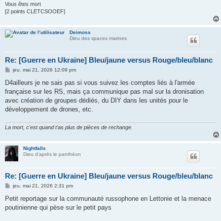
Vous êtes mort
[2 points CLETCSOOEF]
Deimoss
Dieu des spaces marines
Re: [Guerre en Ukraine] Bleu/jaune versus Rouge/bleu/blanc
M
jeu. mai 21, 2026 12:09 pm
e
s
D4ailleurs je ne sais pas si vous suivez les comptes liés à l'armée
s
française sur les RS, mais ça communique pas mal sur la dronisation
a
g
avec création de groupes dédiés, du DIY dans les unités pour le
e
développement de drones, etc.
La mort, c'est quand t'as plus de pièces de rechange.
Nightfalls
Dieu d'après le panthéon
Re: [Guerre en Ukraine] Bleu/jaune versus Rouge/bleu/blanc
M
jeu. mai 21, 2026 2:31 pm
e
s
Petit reportage sur la communauté russophone en Lettonie et la menace
s
poutinienne qui pèse sur le petit pays
a
g
e