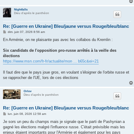
Nightfalls
Dieu d'après le panthéon
Re: [Guerre en Ukraine] Bleu/jaune versus Rouge/bleu/blanc
M
dim. juin 07, 2026 8:56 am
e
s
En Arménie, on ne plaisante pas avec les collabos du Kremlin :
s
a
g
Six candidats de l'opposition pro-russe arrêtés à la veille des
e
élections
https://www.msn.com/fr-fr/actualite/mon ... b65c&ei=21
Il faut dire que le pays joue gros, en voulant s'éloigner de l'orbite russe et
se rapprocher de l'UE, lors de ces élections
Orlov
Dieu d'après le panthéon
Re: [Guerre en Ukraine] Bleu/jaune versus Rouge/bleu/blanc
M
lun. juin 08, 2026 12:58 am
e
s
Je sors un peu du champs mais je signale que le parti de Pashynian a
s
gagné les élections malgré l'influence russe. C'était prévisible mais les
a
g
enjeux étaient importants pour l'Arménie et également pour les pays