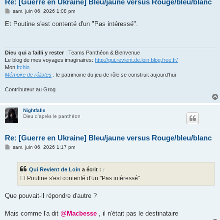
Re: [Guerre en Ukraine] Bleu/jaune versus Rouge/bleu/blanc
M
sam. juin 06, 2026 1:08 pm
e
s
Et Poutine s'est contenté d'un "Pas intéressé".
s
a
g
e
Dieu qui a failli y rester
| Teams Panthéon & Bienvenue
Le blog de mes voyages imaginaires:
http://qui.revient.de.loin.blog.free.fr/
Mon
Itchio
Mémoire de rôlistes
: le patrimoine du jeu de rôle se construit aujourd'hui
Contributeur au Grog
Nightfalls
Dieu d'après le panthéon
Re: [Guerre en Ukraine] Bleu/jaune versus Rouge/bleu/blanc
M
sam. juin 06, 2026 1:17 pm
e
s
s
Qui Revient de Loin
a écrit :
↑
a
g
Et Poutine s'est contenté d'un "Pas intéressé".
e
Que pouvait-il répondre d'autre ?
Mais comme l'a dit
@Macbesse
, il n'était pas le destinataire