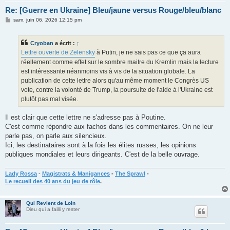
Re: [Guerre en Ukraine] Bleu/jaune versus Rouge/bleu/blanc
M
sam. juin 06, 2026 12:15 pm
e
s
s
Cryoban
a écrit :
↑
a
g
Lettre ouverte de Zelensky
à Putin, je ne sais pas ce que ça aura
e
réellement comme effet sur le sombre maitre du Kremlin mais la lecture
est intéressante néanmoins vis à vis de la situation globale. La
publication de cette lettre alors qu'au même moment le Congrès US
vote, contre la volonté de Trump, la poursuite de l'aide à l'Ukraine est
plutôt pas mal visée.
Il est clair que cette lettre ne s'adresse pas à Poutine.
C'est comme répondre aux fachos dans les commentaires. On ne leur
parle pas, on parle aux silencieux.
Ici, les destinataires sont à la fois les élites russes, les opinions
publiques mondiales et leurs dirigeants. C'est de la belle ouvrage.
Lady Rossa
-
Magistrats & Manigances
-
The Sprawl
-
Le recueil des 40 ans du jeu de rôle
.
Qui Revient de Loin
Dieu qui a failli y rester