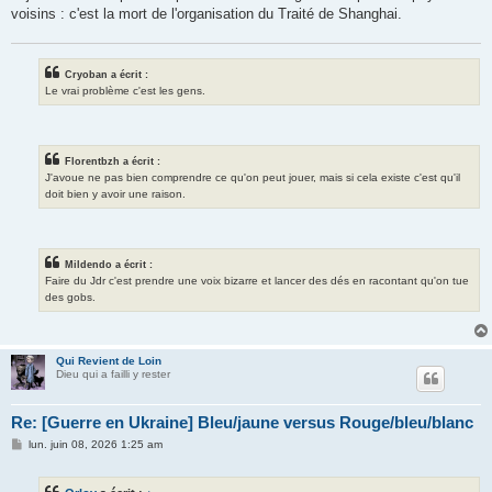
e
voisins : c'est la mort de l'organisation du Traité de Shanghai.
Cryoban a écrit :
Le vrai problème c'est les gens.
Florentbzh a écrit :
J'avoue ne pas bien comprendre ce qu'on peut jouer, mais si cela existe c'est qu'il
doit bien y avoir une raison.
Mildendo a écrit :
Faire du Jdr c'est prendre une voix bizarre et lancer des dés en racontant qu'on tue
des gobs.
Qui Revient de Loin
Dieu qui a failli y rester
Re: [Guerre en Ukraine] Bleu/jaune versus Rouge/bleu/blanc
M
lun. juin 08, 2026 1:25 am
e
s
s