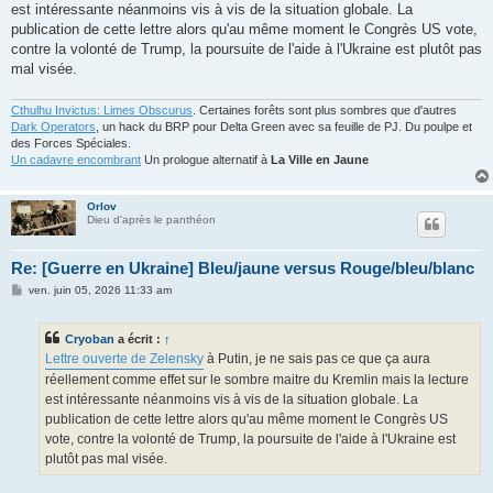
g
est intéressante néanmoins vis à vis de la situation globale. La
e
publication de cette lettre alors qu'au même moment le Congrès US vote,
contre la volonté de Trump, la poursuite de l'aide à l'Ukraine est plutôt pas
mal visée.
Cthulhu Invictus: Limes Obscurus
. Certaines forêts sont plus sombres que d'autres
Dark Operators
, un hack du BRP pour Delta Green avec sa feuille de PJ. Du poulpe et
des Forces Spéciales.
Un cadavre encombrant
Un prologue alternatif à
La Ville en Jaune
Orlov
Dieu d'après le panthéon
Re: [Guerre en Ukraine] Bleu/jaune versus Rouge/bleu/blanc
M
ven. juin 05, 2026 11:33 am
e
s
s
Cryoban
a écrit :
↑
a
g
Lettre ouverte de Zelensky
à Putin, je ne sais pas ce que ça aura
e
réellement comme effet sur le sombre maitre du Kremlin mais la lecture
est intéressante néanmoins vis à vis de la situation globale. La
publication de cette lettre alors qu'au même moment le Congrès US
vote, contre la volonté de Trump, la poursuite de l'aide à l'Ukraine est
plutôt pas mal visée.