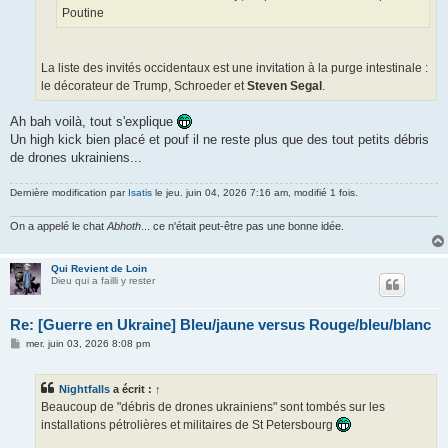
Poutine
La liste des invités occidentaux est une invitation à la purge intestinale :
le décorateur de Trump, Schroeder et
Steven Segal
.
Ah bah voilà, tout s'explique
Un high kick bien placé et pouf il ne reste plus que des tout petits débris
de drones ukrainiens...
Dernière modification par
Isatis
le jeu. juin 04, 2026 7:16 am, modifié 1 fois.
On a appelé le chat
Abhoth
... ce n'était peut-être pas une bonne idée.
Qui Revient de Loin
Dieu qui a failli y rester
Re: [Guerre en Ukraine] Bleu/jaune versus Rouge/bleu/blanc
M
mer. juin 03, 2026 8:08 pm
e
s
s
Nightfalls
a écrit :
↑
a
g
Beaucoup de "débris de drones ukrainiens" sont tombés sur les
e
installations pétrolières et militaires de St Petersbourg