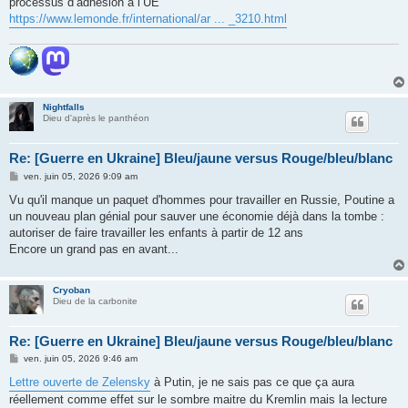
processus d’adhésion à l’UE
https://www.lemonde.fr/international/ar ... _3210.html
Nightfalls
Dieu d'après le panthéon
Re: [Guerre en Ukraine] Bleu/jaune versus Rouge/bleu/blanc
M
ven. juin 05, 2026 9:09 am
e
s
Vu qu'il manque un paquet d'hommes pour travailler en Russie, Poutine a
s
un nouveau plan génial pour sauver une économie déjà dans la tombe :
a
g
autoriser de faire travailler les enfants à partir de 12 ans
e
Encore un grand pas en avant...
Cryoban
Dieu de la carbonite
Re: [Guerre en Ukraine] Bleu/jaune versus Rouge/bleu/blanc
M
ven. juin 05, 2026 9:46 am
e
s
Lettre ouverte de Zelensky
à Putin, je ne sais pas ce que ça aura
s
réellement comme effet sur le sombre maitre du Kremlin mais la lecture
a