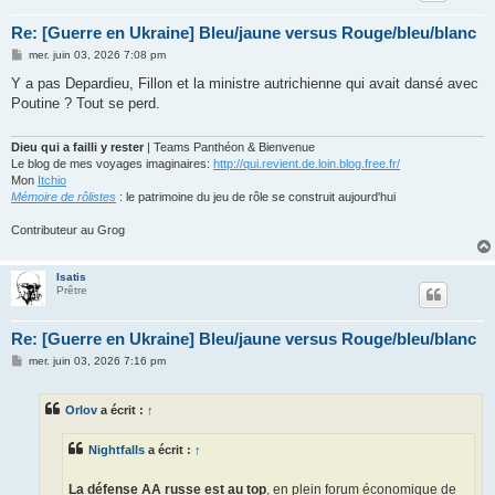
Re: [Guerre en Ukraine] Bleu/jaune versus Rouge/bleu/blanc
M
mer. juin 03, 2026 7:08 pm
e
s
Y a pas Depardieu, Fillon et la ministre autrichienne qui avait dansé avec
s
Poutine ? Tout se perd.
a
g
e
Dieu qui a failli y rester
| Teams Panthéon & Bienvenue
Le blog de mes voyages imaginaires:
http://qui.revient.de.loin.blog.free.fr/
Mon
Itchio
Mémoire de rôlistes
: le patrimoine du jeu de rôle se construit aujourd'hui
Contributeur au Grog
Isatis
Prêtre
Re: [Guerre en Ukraine] Bleu/jaune versus Rouge/bleu/blanc
M
mer. juin 03, 2026 7:16 pm
e
s
s
Orlov
a écrit :
↑
a
g
e
Nightfalls
a écrit :
↑
La défense AA russe est au top
, en plein forum économique de