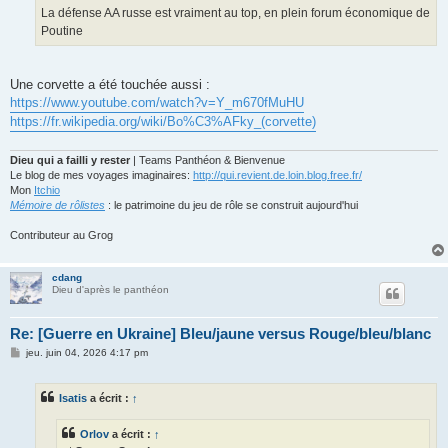
La défense AA russe est vraiment au top, en plein forum économique de
Poutine
Une corvette a été touchée aussi :
https://www.youtube.com/watch?v=Y_m670fMuHU
https://fr.wikipedia.org/wiki/Bo%C3%AFky_(corvette)
Dieu qui a failli y rester
| Teams Panthéon & Bienvenue
Le blog de mes voyages imaginaires:
http://qui.revient.de.loin.blog.free.fr/
Mon
Itchio
Mémoire de rôlistes
: le patrimoine du jeu de rôle se construit aujourd'hui
Contributeur au Grog
cdang
Dieu d'après le panthéon
Re: [Guerre en Ukraine] Bleu/jaune versus Rouge/bleu/blanc
M
jeu. juin 04, 2026 4:17 pm
e
s
s
Isatis
a écrit :
↑
a
g
e
Orlov
a écrit :
↑