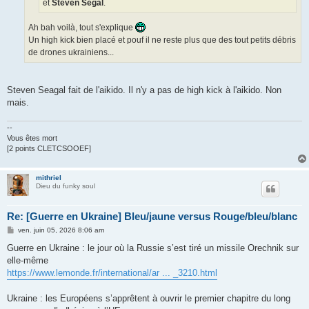
et
Steven Segal
.
Ah bah voilà, tout s'explique
Un high kick bien placé et pouf il ne reste plus que des tout petits débris
de drones ukrainiens...
Steven Seagal fait de l'aikido. Il n'y a pas de high kick à l'aikido. Non
mais.
--
Vous êtes mort
[2 points CLETCSOOEF]
mithriel
Dieu du funky soul
Re: [Guerre en Ukraine] Bleu/jaune versus Rouge/bleu/blanc
M
ven. juin 05, 2026 8:06 am
e
s
Guerre en Ukraine : le jour où la Russie s’est tiré un missile Orechnik sur
s
elle-même
a
g
https://www.lemonde.fr/international/ar ... _3210.html
e
Ukraine : les Européens s’apprêtent à ouvrir le premier chapitre du long