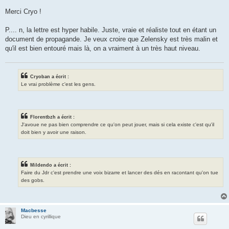
Merci Cryo !
P.... n, la lettre est hyper habile. Juste, vraie et réaliste tout en étant un
document de propagande. Je veux croire que Zelensky est très malin et
qu'il est bien entouré mais là, on a vraiment à un très haut niveau.
Cryoban a écrit :
Le vrai problème c'est les gens.
Florentbzh a écrit :
J'avoue ne pas bien comprendre ce qu'on peut jouer, mais si cela existe c'est qu'il
doit bien y avoir une raison.
Mildendo a écrit :
Faire du Jdr c'est prendre une voix bizarre et lancer des dés en racontant qu'on tue
des gobs.
Macbesse
Dieu en cyrillique