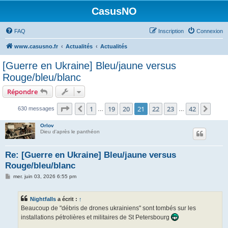
CasusNO
FAQ
Inscription
Connexion
www.casusno.fr
Actualités
Actualités
[Guerre en Ukraine] Bleu/jaune versus
Rouge/bleu/blanc
Répondre
Page
21
sur
42
1
19
20
21
22
23
42
Précédent
Suiv
630 messages
…
…
Orlov
Dieu d'après le panthéon
Re: [Guerre en Ukraine] Bleu/jaune versus
Rouge/bleu/blanc
M
mer. juin 03, 2026 6:55 pm
e
s
s
Nightfalls
a écrit :
↑
a
g
Beaucoup de "débris de drones ukrainiens" sont tombés sur les
e
installations pétrolières et militaires de St Petersbourg