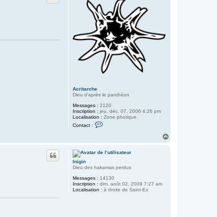
Acritarche
Dieu d'après le panthéon
Messages :
2120
Inscription :
jeu. déc. 07, 2006 4:26 pm
Localisation :
Zone photique
C
Contact :
o
n
H
t
a
a
u
c
t
t
Inigin
e
Dieu des hakamas perdus
r
A
Messages :
14130
c
Inscription :
dim. août 02, 2009 7:27 am
r
Localisation :
à droite de Saint-Ex
i
t
a
r
c