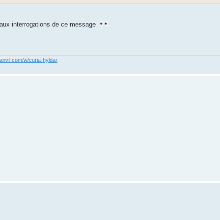
e aux interrogations de ce message
anvil.com/w/curia-hyldar