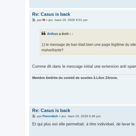
Re: Casus is back
M
par
M
»
jeu. mars 19, 2026 6:01 pm
e
s
s
Arthus
a écrit :
↑
a
g
e
1) le message de ban était bien une page légitime du site,
malveillants?
Comme dit dans le message initial une extension anti spam
Membre émérite du comité de soutien à Léon Zitrone.
Re: Casus is back
M
par
Florentbzh
»
jeu. mars 19, 2026 6:46 pm
e
s
Et qui plus est elle permettait, à titre individuel, de lever
s
a
g