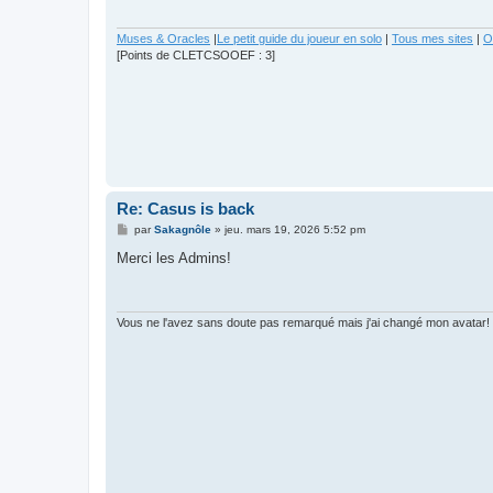
g
e
Muses & Oracles
|
Le petit guide du joueur en solo
|
Tous mes sites
|
O
[Points de CLETCSOOEF : 3]
Re: Casus is back
M
par
Sakagnôle
»
jeu. mars 19, 2026 5:52 pm
e
s
Merci les Admins!
s
a
g
e
Vous ne l'avez sans doute pas remarqué mais j'ai changé mon avatar!