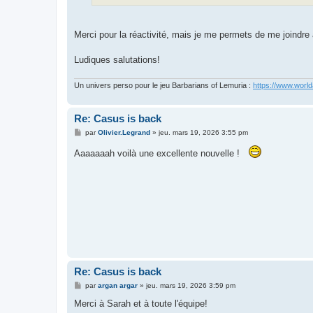
Merci pour la réactivité, mais je me permets de me joindr
Ludiques salutations!
Un univers perso pour le jeu Barbarians of Lemuria :
https://www.world
Re: Casus is back
M
par
Olivier.Legrand
»
jeu. mars 19, 2026 3:55 pm
e
s
Aaaaaaah voilà une excellente nouvelle !
s
a
g
e
Re: Casus is back
M
par
argan argar
»
jeu. mars 19, 2026 3:59 pm
e
s
Merci à Sarah et à toute l'équipe!
s