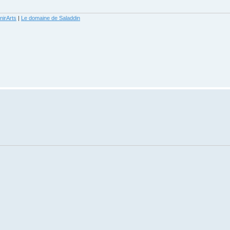
nirArts
|
Le domaine de Saladdin