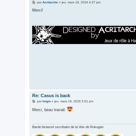
M
par
Acritarche
»
jeu. mars 19, 2026 4:37 pm
e
s
Merci!
s
a
g
e
Re: Casus is back
M
par
Inigin
»
jeu. mars 19, 2026 5:01 pm
e
s
Merci, beau travail.
s
a
g
e
Barde biclassé secrétaire de la Voix de Rokugan