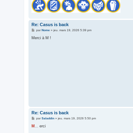
Re: Casus is back
M
par
Nome
»
jeu. mars 19, 2026 5:39 pm
e
s
Merci à M !
s
a
g
e
Re: Casus is back
M
par
Saladdin
»
jeu. mars 19, 2026 5:50 pm
e
s
M
... erci
s
a