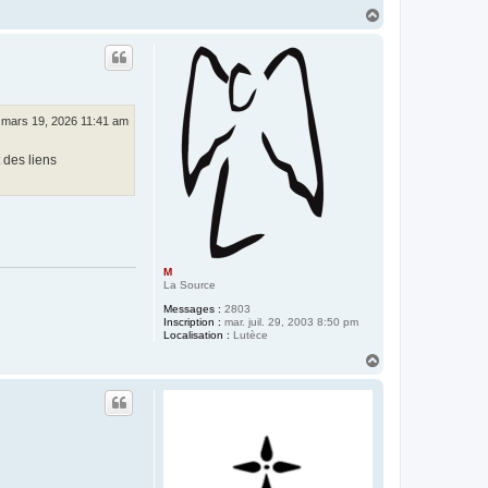
H
a
u
t
. mars 19, 2026 11:41 am
 des liens
M
La Source
Messages :
2803
Inscription :
mar. juil. 29, 2003 8:50 pm
Localisation :
Lutèce
H
a
u
t