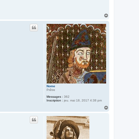
h
e
H
a
u
t
Nome
Prêtre
Messages :
362
Inscription :
jeu. mai 18, 2017 4:38 pm
H
a
u
t