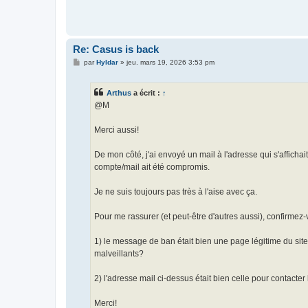
s
a
g
e
Re: Casus is back
M
par
Hyldar
»
jeu. mars 19, 2026 3:53 pm
e
s
s
Arthus
a écrit :
↑
a
g
@M
e
Merci aussi!
De mon côté, j'ai envoyé un mail à l'adresse qui s'affichai
compte/mail ait été compromis.
Je ne suis toujours pas très à l'aise avec ça.
Pour me rassurer (et peut-être d'autres aussi), confirmez-
1) le message de ban était bien une page légitime du site,
malveillants?
2) l'adresse mail ci-dessus était bien celle pour contacte
Merci!