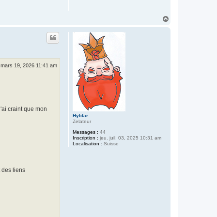
H
a
u
t
. mars 19, 2026 11:41 am
j'ai craint que mon
Hyldar
Zelateur
Messages :
44
Inscription :
jeu. juil. 03, 2025 10:31 am
Localisation :
Suisse
 des liens