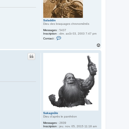
Saladdin
Dieu des braquages chronométrés
Messages :
5437
Inscription :
dim. août 03, 2003 7:47 pm
C
Contact :
o
n
H
t
a
a
u
c
t
t
e
r
S
a
l
a
d
d
i
n
Sakagnôle
Dieu d'après le panthéon
Messages :
2839
Inscription :
jeu. nov. 05, 2015 11:18 am