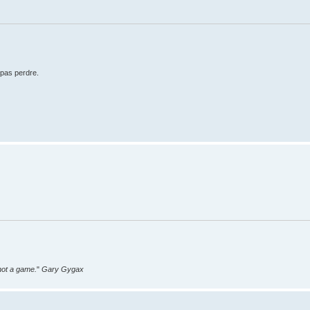
t pas perdre.
 not a game.
"
Gary Gygax