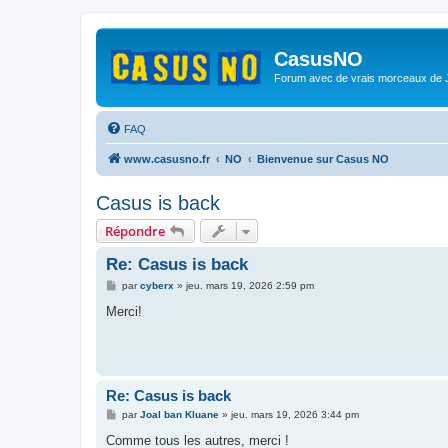
CasusNO
Forum avec de vrais morceaux de
FAQ
www.casusno.fr
NO
Bienvenue sur Casus NO
Casus is back
Répondre
Re: Casus is back
M
par
cyberx
»
jeu. mars 19, 2026 2:59 pm
e
s
Merci!
s
a
g
e
Re: Casus is back
M
par
Joal ban Kluane
»
jeu. mars 19, 2026 3:44 pm
e
s
Comme tous les autres, merci !