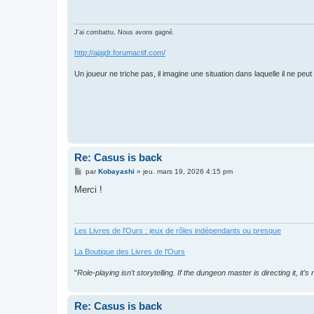
a
g
e
J'ai combattu, Nous avons gagné.
http://ajajdr.forumactif.com/
Un joueur ne triche pas, il imagine une situation dans laquelle il ne peu
Re: Casus is back
M
par
Kobayashi
»
jeu. mars 19, 2026 4:15 pm
e
s
Merci !
s
a
g
e
Les Livres de l'Ours : jeux de rôles indépendants ou presque
La Boutique des Livres de l'Ours
"
Role-playing isn’t storytelling. If the dungeon master is directing it, it’s
Re: Casus is back