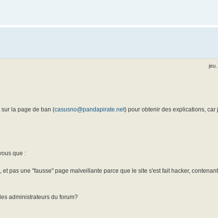
jeu
t sur la page de ban (
casusno@pandapirate.net
) pour obtenir des explications, car 
vous que :
 et pas une "fausse" page malveillante parce que le site s'est fait hacker, contenant
r les administrateurs du forum?