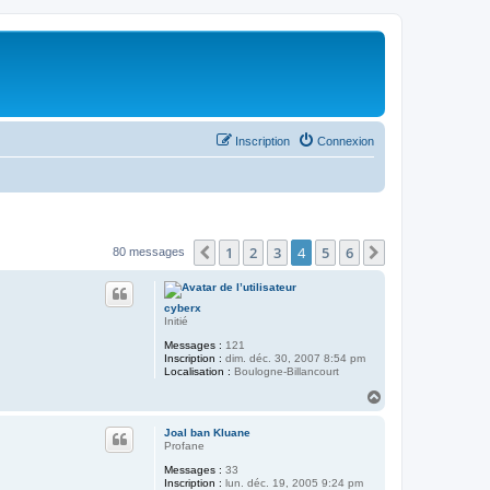
Inscription
Connexion
1
2
3
4
5
6
Précédent
Suivant
80 messages
cyberx
Initié
Messages :
121
Inscription :
dim. déc. 30, 2007 8:54 pm
Localisation :
Boulogne-Billancourt
H
a
u
Joal ban Kluane
t
Profane
Messages :
33
Inscription :
lun. déc. 19, 2005 9:24 pm