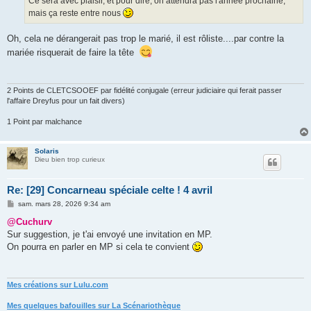
Ce sera avec plaisir, et pour dire, on attendra pas l'année prochaine,
mais ça reste entre nous
Oh, cela ne dérangerait pas trop le marié, il est rôliste....par contre la
mariée risquerait de faire la tête
2 Points de CLETCSOOEF par fidélité conjugale (erreur judiciaire qui ferait passer
l'affaire Dreyfus pour un fait divers)
1 Point par malchance
Solaris
Dieu bien trop curieux
Re: [29] Concarneau spéciale celte ! 4 avril
M
sam. mars 28, 2026 9:34 am
e
s
@Cuchurv
s
Sur suggestion, je t'ai envoyé une invitation en MP.
a
g
On pourra en parler en MP si cela te convient
e
Mes créations sur Lulu.com
Mes quelques bafouilles sur La Scénariothèque