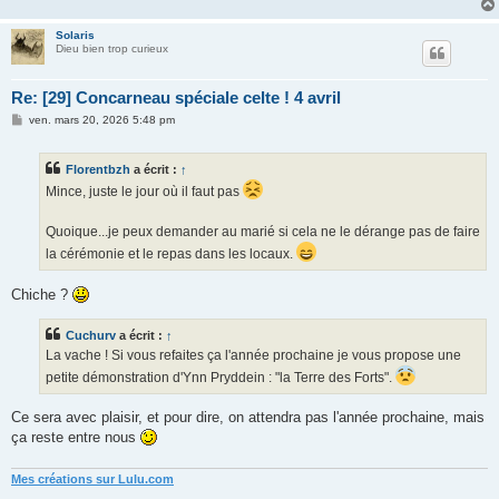
e
Solaris
Dieu bien trop curieux
Re: [29] Concarneau spéciale celte ! 4 avril
M
ven. mars 20, 2026 5:48 pm
e
s
s
Florentbzh
a écrit :
↑
a
g
Mince, juste le jour où il faut pas
e
Quoique...je peux demander au marié si cela ne le dérange pas de faire
la cérémonie et le repas dans les locaux.
Chiche ?
Cuchurv
a écrit :
↑
La vache ! Si vous refaites ça l'année prochaine je vous propose une
petite démonstration d'Ynn Pryddein : "la Terre des Forts".
Ce sera avec plaisir, et pour dire, on attendra pas l'année prochaine, mais
ça reste entre nous
Mes créations sur Lulu.com