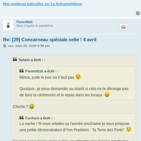
Mes quelques bafouilles sur La Scénariothèque
Florentbzh
Dieu d'après le panthéon
Re: [29] Concarneau spéciale celte ! 4 avril
M
ven. mars 20, 2026 5:59 pm
e
s
s
Solaris
a écrit :
↑
a
g
e
Florentbzh
a écrit :
↑
Mince, juste le jour où il faut pas
Quoique...je peux demander au marié si cela ne le dérange pas
de faire la cérémonie et le repas dans les locaux.
Chiche ?
Cuchurv
a écrit :
↑
La vache ! Si vous refaites ça l'année prochaine je vous propose
une petite démonstration d'Ynn Pryddein : "la Terre des Forts".