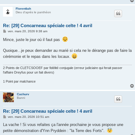
Florentbzh
Dieu d'après le panthéon
Re: [29] Concarneau spéciale celte ! 4 avril
M
ven. mars 20, 2026 9:38 am
e
s
Mince, juste le jour où il faut pas
s
a
g
Quoique...je peux demander au marié si cela ne le dérange pas de faire la
e
cérémonie et le repas dans les locaux.
2 Points de CLETCSOOEF par fidélité conjugale (erreur judiciaire qui ferait passer
l'affaire Dreyfus pour un fait divers)
1 Point par malchance
Cuchurv
Banni
Re: [29] Concarneau spéciale celte ! 4 avril
M
ven. mars 20, 2026 10:51 am
e
s
La vache ! Si vous refaites ça l'année prochaine je vous propose une
s
petite démonstration d'Ynn Pryddein : "la Terre des Forts".
a
g