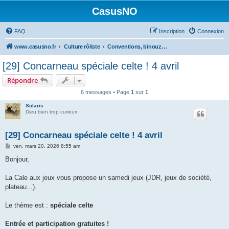
CasusNO
FAQ
Inscription
Connexion
www.casusno.fr
Culture rôliste
Conventions, binouzes et recherche de joueurs
[29] Concarneau spéciale celte ! 4 avril
Répondre
6 messages • Page
1
sur
1
Solaris
Dieu bien trop curieux
[29] Concarneau spéciale celte ! 4 avril
M
ven. mars 20, 2026 8:55 am
e
s
Bonjour,
s
a
g
La Cale aux jeux vous propose un samedi jeux (JDR, jeux de société,
e
plateau...).
Le thème est :
spéciale celte
Entrée et participation gratuites !