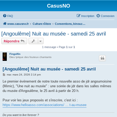
CasusNO
FAQ
Inscription
Connexion
www.casusno.fr
Culture rôliste
Conventions, binouzes et recherche de joueurs
[Angoulême] Nuit au musée - samedi 25 avril
Répondre
1 message • Page
1
sur
1
Fingolfin
Dieu lyrique des fouteux chantants
[Angoulême] Nuit au musée - samedi 25 avril
M
mar. mars 24, 2026 2:14 pm
e
s
Le premier événement de notre toute nouvelle asso de jdr angoumoisine
s
(Mimic), "Une nuit au musée" : une soirée de jdr dans les salles mêmes
a
g
du musée d'Angoulême, le 25 avril à partir de 20 h.
e
Pour voir les jeux proposés et s'inscrire, c'est ici :
https://www.helloasso.com/associations/ ... t-au-musee
Do you want to live forever ?