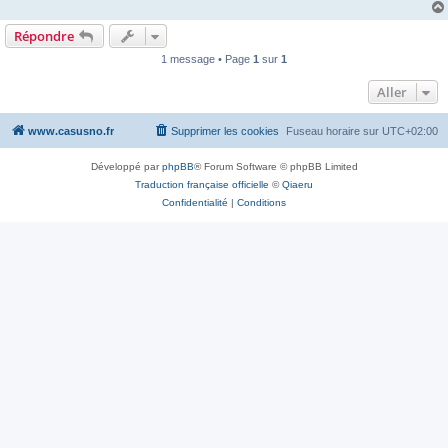
Répondre
1 message • Page
1
sur
1
Aller
www.casusno.fr
Supprimer les cookies
Fuseau horaire sur
UTC+02:00
Développé par
phpBB
® Forum Software © phpBB Limited
Traduction française officielle
©
Qiaeru
Confidentialité
|
Conditions