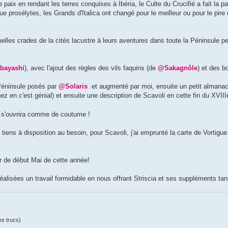
paix en rendant les terres conquises à Ibéria, le Culte du Crucifié a fait la 
e prosélytes, les Grands d'Italica ont changé pour le meilleur ou pour le pire e
uelles crades de la cités lacustre à leurs aventures dans toute la Péninsule
bayashi
), avec l'ajout des règles des vils faquins (de
@Sakagnôle
) et des b
 Péninsule posés par
@Solaris
et augmenté par moi, ensuite un petit almanac
 en c'est génial) et ensuite une description de Scavoli en cette fin du XVIII
 s'ouvrira comme de coutume !
a tiens à disposition au besoin, pour Scavoli, j'ai emprunté la carte de Vortigu
ir de début Mai de cette année!
réalisées un travail formidable en nous offrant Striscia et ses suppléments tan
es trucs)