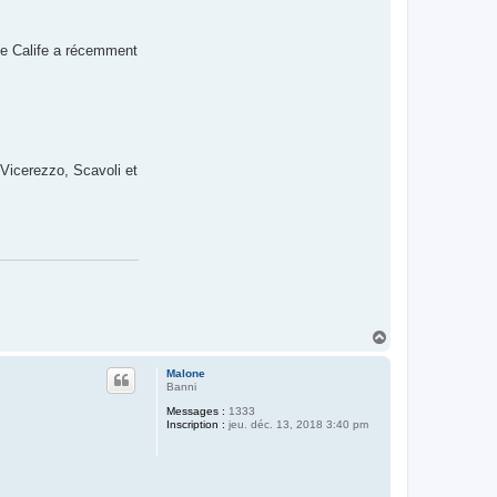
 Le Calife a récemment
 Vicerezzo, Scavoli et
H
a
u
Malone
t
Banni
Messages :
1333
Inscription :
jeu. déc. 13, 2018 3:40 pm