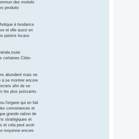
 commun des mortels
es produits
tholique à tendance
xe et elle aussi en
tes païens locaux
nérale,toute
s certaines Cités-
ions abondent mais ne
se à se montrer encore
rciers afin de se
rs les plus puissants.
u l'organe qui en fait
r les convenances et
que grande nation de
ns stratégiques et
ts et cela peut avoir
erie moyenne encore