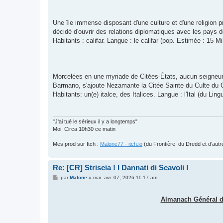
Une île immense disposant d'une culture et d'une religion
décidé d'ouvrir des relations diplomatiques avec les pays de
Habitants : califar. Langue : le califar (pop. Estimée : 15 Mil
Morcelées en une myriade de Citées-États, aucun seigneur n'
Barmano, s'ajoute Nezamante la Citée Sainte du Culte du Cr
Habitants: un(e) italce, des Italices. Langue : l'Ital (du Lin
"J'ai tué le sérieux il y a longtemps"
Moi, Circa 10h30 ce matin
Mes prod sur Itch :
Malone77 - itch.io
(du Frontière, du Dredd et d'autr
Re: [CR] Striscia ! I Dannati di Scavoli !
M
par
Malone
»
mar. avr. 07, 2026 11:17 am
e
s
s
Almanach Général de
a
g
e