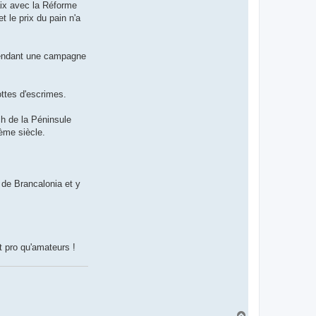
paix avec la Réforme
t le prix du pain n'a
 pendant une campagne
ottes d'escrimes.
h de la Péninsule
ème siècle.
e de Brancalonia et y
t pro qu'amateurs !
H