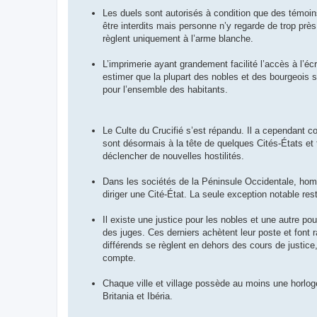
Les duels sont autorisés à condition que des témoin
être interdits mais personne n’y regarde de trop prè
règlent uniquement à l’arme blanche.
L’imprimerie ayant grandement facilité l’accès à l’écr
estimer que la plupart des nobles et des bourgeois
pour l’ensemble des habitants.
Le Culte du Crucifié s’est répandu. Il a cependant
sont désormais à la tête de quelques Cités-États et t
déclencher de nouvelles hostilités.
Dans les sociétés de la Péninsule Occidentale, hom
diriger une Cité-État. La seule exception notable rest
Il existe une justice pour les nobles et une autre po
des juges. Ces derniers achètent leur poste et font 
différends se règlent en dehors des cours de justice
compte.
Chaque ville et village possède au moins une horloge
Britania et Ibéria.