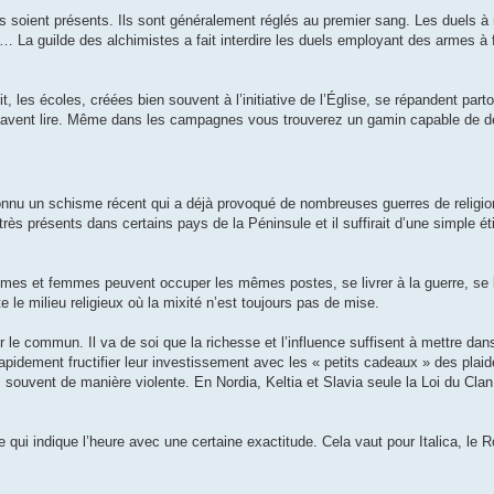
s soient présents. Ils sont généralement réglés au premier sang. Les duels à
s… La guilde des alchimistes a fait interdire les duels employant des armes à 
it, les écoles, créées bien souvent à l’initiative de l’Église, se répandent par
 savent lire. Même dans les campagnes vous trouverez un gamin capable de dé
 connu un schisme récent qui a déjà provoqué de nombreuses guerres de religi
rès présents dans certains pays de la Péninsule et il suffirait d’une simple ét
mes et femmes peuvent occuper les mêmes postes, se livrer à la guerre, se b
e le milieu religieux où la mixité n’est toujours pas de mise.
ur le commun. Il va de soi que la richesse et l’influence suffisent à mettre dan
rapidement fructifier leur investissement avec les « petits cadeaux » des plaid
, souvent de manière violente. En Nordia, Keltia et Slavia seule la Loi du Cla
 qui indique l’heure avec une certaine exactitude. Cela vaut pour Italica, le 