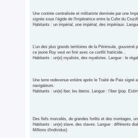
Une contrée centralisée et militariste dominée par une Impé
signée sous l’égide de l'Impératrice entre la Culte du Crucif
Habitants : un impérial, une impérial, des impériaux. Langue 
L’un des plus grands territoires de la Péninsule, gouverné 
ce jeune Roy veut en finir avec ce conflit fratricide...
Habitants : un(e) royaliste, des royalistes. Langue : le réga
Une terre redevenue entière après le Traité de Paix signé a
navigateurs.
Habitants : un(e) iber, les iberos. Langue : l’iber (pop. Esti
Des fiefs morcelés, de grandes forêts et des montages, une
Habitants : un(e) slave, des slaves. Langue : différents d
Millions d'individus)