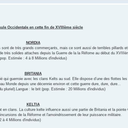
ule Occidentale en cette fin de XVIIIème siècle
NORDIA
 sont de très grands commerçants, mais ce sont aussi de terribles pillards e
e très solides attaches depuis la Guerre de la la Réfome au début du XVIIIè
op. Estimée : 4 à 8 Millions d'individus)
BRITANIA
ifié qui guerroie avec les clans Kelts au sud. Elle dispose d’une des flottes le
au Monde depuis une décennie environ et cette guerre dure, dure, dure...
u pluriel).Langue : le brit (pop. Estimée : 20 Millions d'individus)
KELTIA
nt en clans. La culture kelte influence aussi une partie de Britania et la poin
ncursions de la Réforme et l'amoindrissement de leur puissance militaire.
 à 4 Millions d'individus)