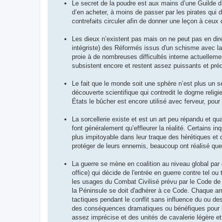
Le secret de la poudre est aux mains d’une Guilde 
d’en acheter, à moins de passer par les pirates qui 
contrefaits circuler afin de donner une leçon à ceux
Les dieux n’existent pas mais on ne peut pas en dire
intégriste) des Réformés issus d'un schisme avec la p
proie à de nombreuses difficultés interne actuellem
subsistent encore et restent assez puissants et pré
Le fait que le monde soit une sphère n’est plus un s
découverte scientifique qui contredit le dogme religi
États le bûcher est encore utilisé avec ferveur, pour l
La sorcellerie existe et est un art peu répandu et q
font généralement qu’effleurer la réalité. Certains 
plus impitoyable dans leur traque des hérétiques et 
protéger de leurs ennemis, beaucoup ont réalisé que l
La guerre se mène en coalition au niveau global par d
office) qui décide de l'entrée en guerre contre tel o
les usages du Combat Civilisé prévu par le Code de 
la Péninsule se doit d'adhérer à ce Code. Chaque arm
tactiques pendant le conflit sans influence du ou des d
des conséquences dramatiques ou bénéfiques pour lui
assez imprécise et des unités de cavalerie légère et 