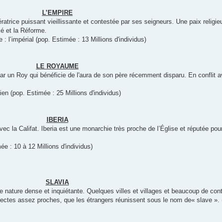
L’EMPIRE
ratrice puissant vieillissante et contestée par ses seigneurs. Une paix religie
ié et la Réforme.
: l’impérial (pop. Estimée : 13 Millions d'individus)
LE ROYAUME
par un Roy qui bénéficie de l'aura de son père récemment disparu. En conflit a
lien (pop. Estimée : 25 Millions d'individus)
IBERIA
vec la Califat. Iberia est une monarchie très proche de l’Église et réputée po
mée : 10 à 12 Millions d'individus)
SLAVIA
 nature dense et inquiétante. Quelques villes et villages et beaucoup de con
ialectes assez proches, que les étrangers réunissent sous le nom de« slave ». 