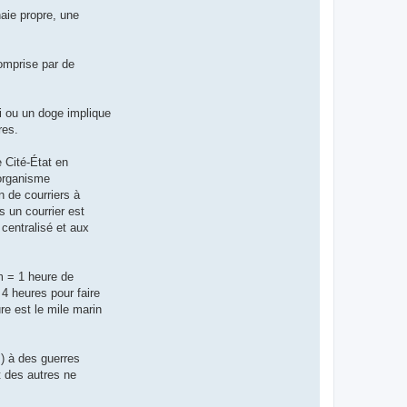
aie propre, une
comprise par de
oi ou un doge implique
res.
 Cité-État en
 organisme
n de courriers à
s un courrier est
centralisé et aux
km = 1 heure de
 4 heures pour faire
re est le mile marin
s) à des guerres
t des autres ne