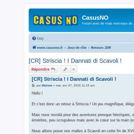
CasusNO
Forum avec de vrais morceaux de
FAQ
www.casusno.fr
Jeux de rôle
Retours JDR
[CR] Striscia ! I Dannati di Scavoli !
Répondre
[CR] Striscia ! I Dannati di Scavoli !
M
par
Malone
»
mar. avr. 07, 2026 11:15 am
e
s
Hello !
s
a
g
Et c'est donc un retour à Striscia ! Un jeu magnifique, éléga
e
Mais nous revoilà pour des aventures presque héroïques, 
émérites, peu scrupuleux mais avec le cœur sur la main (et
Nous allons poser nos malles à Scavoli en cette fin de XVII