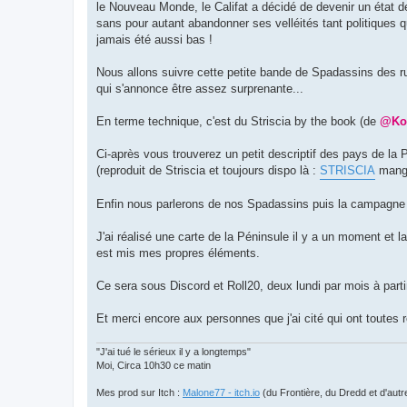
le Nouveau Monde, le Califat a décidé de devenir un état de 
sans pour autant abandonner ses velléités tant politiques qu
jamais été aussi bas !
Nous allons suivre cette petite bande de Spadassins des r
qui s'annonce être assez surprenante...
En terme technique, c'est du Striscia by the book (de
@Ko
Ci-après vous trouverez un petit descriptif des pays de la
(reproduit de Striscia et toujours dispo là :
STRISCIA
mangez
Enfin nous parlerons de nos Spadassins puis la campagne
J'ai réalisé une carte de la Péninsule il y a un moment et l
est mis mes propres éléments.
Ce sera sous Discord et Roll20, deux lundi par mois à part
Et merci encore aux personnes que j'ai cité qui ont toutes 
"J'ai tué le sérieux il y a longtemps"
Moi, Circa 10h30 ce matin
Mes prod sur Itch :
Malone77 - itch.io
(du Frontière, du Dredd et d'autr