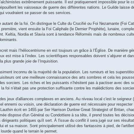
d’alchimistes extrêmement puissante. Il est pratiquement impossible pour le
dépouillent les vaisseaux de guerre des différentes nations. Le Guilde laisse d
 qui voudraient se passer de ses services.
 autant de la foi. On distingue le Culte du Crucifié ou Foi Nezamante (Foi Ca
remière, vient ensuite la Foi Caliphale (le Dernier Prophète), lunaire, comple
ent. Keltia, Nordia et Slavia sont à tendance Réformés mais de nombreux cul
dominants.
ecret mais l’héliocentrisme en est toujours un grâce à l’Église. De manière gé
eux est mise à l’index. Les scientifiques responsables doivent s’abjurer et dan
a plus grande joie de l’Inquisition.
uasiment inconnu de la majorité de la population. Les rumeurs et les superstit
inquisiteurs ont une meilleure connaissance des arts sombres et cela les pous
des sorciers. Les riches et les puissants n’hésitent pas à pactiser avec des so
a foi n’était pas une protection suffisante contre les malédictions des sorcie
es jeux d'alliances complexes en anciens. Au niveau local c'est le seigneur (o
u tel ennemi ou voisin, une déclaration de guerre est nécessaire pour respecte
Lauthin écrit en 1455 par Ser Harrison Dunlow Great Strategist of Britan, cha
ée dispose d'un Général ou Condottiere à sa tête, il prend toutes les décisio
irigeants politiques qu'il sert. À l'issue du conflit il sera jugé sur ses résulta
 et sa maison. Sont principalement utilisé des fantassins à pied, de l'artill
lourde quand le terrain le permet.