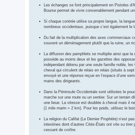
Les échanges se font principalement en Pistoles d'A
Bourse permet de vivre convenablement pendant une 
Si chaque contrée utilise sa propre langue, la langu
nombreux occidentaux, puisque c’est également le l
Du fait de la multiplication des axes commerciaux cel
souvent un déménagement plutôt que la ruine, un rich
La diffusion des pamphlets se multiplie ainsi que l
possède au moins deux et les gazettes des opposan
indépendant détenu par une seule famille noble, les Ce
cheval qui circulent de relais en relais (situés à se
envoyé et une réponse reçue en l’espace d’une semai
mains des dirigeants.
Dans la Péninsule Occidentale sont utilisées le pouce
marche sur une route ou un sentier. Sur un terrain dif
une lieue. La vitesse est doublée à cheval mais il ne
(1 mile marin = 2 km). Pour les poids, utilisez le bois
La religion du Califat (Le Dernier Prophète) n’est pa
intestines dont d’autres Cités-États ont vite su tirer
cessant de croître.