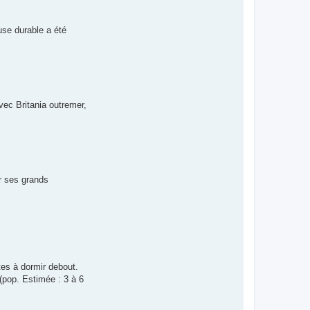
use durable a été
vec Britania outremer,
ur ses grands
tes à dormir debout.
(pop. Estimée : 3 à 6