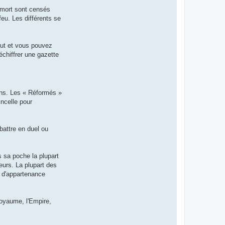
 mort sont censés
feu. Les différents se
tout et vous pouvez
chiffrer une gazette
ons. Les « Réformés »
incelle pour
attre en duel ou
s sa poche la plupart
eurs. La plupart des
n d'appartenance
Royaume, l'Empire,