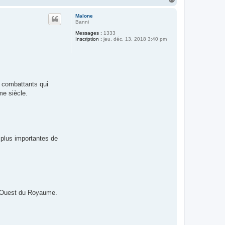
a
u
Malone
t
Banni
Messages :
1333
Inscription :
jeu. déc. 13, 2018 3:40 pm
t combattants qui
me siècle.
s plus importantes de
te Ouest du Royaume.