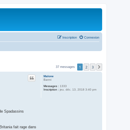
Inscription
Connexion
1
2
3
Suivant
37 messages
Malone
Banni
Messages :
1333
Inscription :
jeu. déc. 13, 2018 3:40 pm
 de Spadassins
ritania fait rage dans