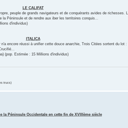
LE CALIFAT
 propre, peuple de grands navigateurs et de conquérants avides de richesses.
 la Péninsule et de rendre aux iber les territoires conquis...
lions d'individus)
ITALICA
a encore réussi à unifier cette douce anarchie, Trois Citées sortent du lot :
ucifié...
gua) (pop. Estimée : 15 Millions d'individus)
es trucs)
 la Péninsule Occidentale en cette fin de XVIIIème siècle