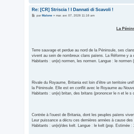
Re: [CR] Striscia ! I Dannati di Scavoli !
M
par
Malone
»
mar. avr. 07, 2026 11:16 am
e
s
s
La Pénins
a
g
e
Terre sauvage et perdue au nord de la Péninsule, ses clans
vivent au sein de nombreux clans païens. La Réforme y a d
Habitants : un(e) normen, les normen. Langue : le normen (p
Rivale du Royaume, Britania est loin d’être un territoire un
la Péninsule. Elle est en conflit avec le Royaume au Nouve
Habitants : un(e) britan, des britans (prononcer le n et le s d
Contrée à l'ouest de Britania, dont les peuples païens vive
Leur puissance a décru ces dernières années à cause des i
Habitants : un(e)/des kelt. Langue : le kelt (pop. Estimée : 2