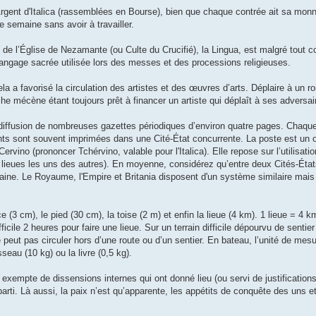
rgent d'Italica (rassemblées en Bourse), bien que chaque contrée ait sa monn
semaine sans avoir à travailler.
e de l’Église de Nezamante (ou Culte du Crucifié), la Lingua, est malgré tout 
angage sacrée utilisée lors des messes et des processions religieuses.
a a favorisé la circulation des artistes et des œuvres d’arts. Déplaire à un r
e mécène étant toujours prêt à financer un artiste qui déplaît à ses adversai
a diffusion de nombreuses gazettes périodiques d’environ quatre pages. Chaque
ts sont souvent imprimées dans une Cité-État concurrente. La poste est un
rvino (prononcer Tchérvino, valable pour l'Italica). Elle repose sur l’utilisatio
pt lieues les uns des autres). En moyenne, considérez qu’entre deux Cités-État
ne. Le Royaume, l'Empire et Britania disposent d'un système similaire mais 
 (3 cm), le pied (30 cm), la toise (2 m) et enfin la lieue (4 km). 1 lieue = 4 
ficile 2 heures pour faire une lieue. Sur un terrain difficile dépourvu de sentier
 peut pas circuler hors d’une route ou d’un sentier. En bateau, l’unité de mesu
seau (10 kg) ou la livre (0,5 kg).
s exempte de dissensions internes qui ont donné lieu (ou servi de justification
 parti. Là aussi, la paix n’est qu’apparente, les appétits de conquête des uns e