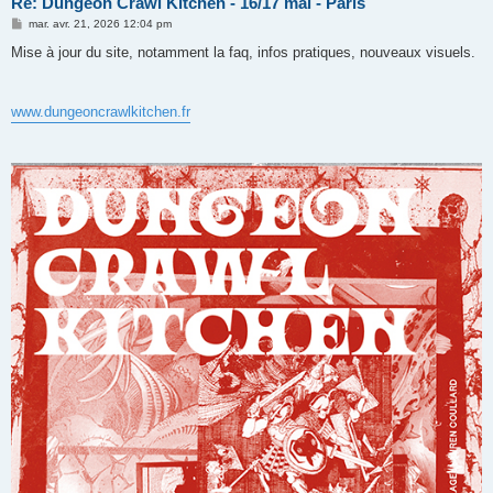
Re: Dungeon Crawl Kitchen - 16/17 mai - Paris
M
mar. avr. 21, 2026 12:04 pm
e
s
Mise à jour du site, notamment la faq, infos pratiques, nouveaux visuels.
s
a
g
e
www.dungeoncrawlkitchen.fr