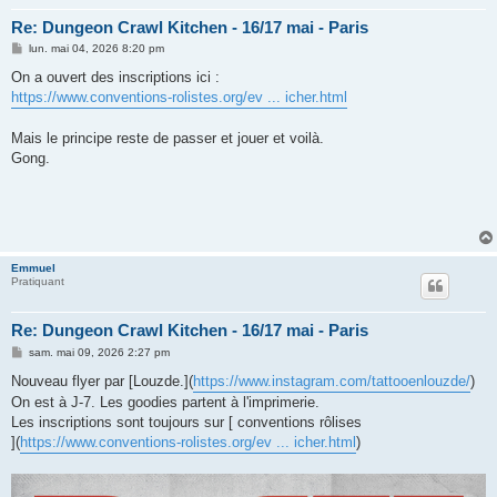
Re: Dungeon Crawl Kitchen - 16/17 mai - Paris
M
lun. mai 04, 2026 8:20 pm
e
s
On a ouvert des inscriptions ici :
s
https://www.conventions-rolistes.org/ev ... icher.html
a
g
e
Mais le principe reste de passer et jouer et voilà.
Gong.
Emmuel
Pratiquant
Re: Dungeon Crawl Kitchen - 16/17 mai - Paris
M
sam. mai 09, 2026 2:27 pm
e
s
Nouveau flyer par [Louzde.](
https://www.instagram.com/tattooenlouzde/
)
s
On est à J-7. Les goodies partent à l'imprimerie.
a
g
Les inscriptions sont toujours sur [ conventions rôlises
e
](
https://www.conventions-rolistes.org/ev ... icher.html
)