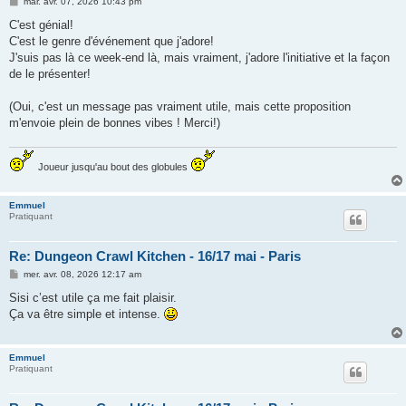
M
mar. avr. 07, 2026 10:43 pm
e
s
C'est génial!
s
C'est le genre d'événement que j'adore!
a
g
J'suis pas là ce week-end là, mais vraiment, j'adore l'initiative et la façon
e
de le présenter!
(Oui, c'est un message pas vraiment utile, mais cette proposition
m'envoie plein de bonnes vibes ! Merci!)
Joueur jusqu'au bout des globules
Emmuel
Pratiquant
Re: Dungeon Crawl Kitchen - 16/17 mai - Paris
M
mer. avr. 08, 2026 12:17 am
e
s
Sisi c’est utile ça me fait plaisir.
s
Ça va être simple et intense.
a
g
e
Emmuel
Pratiquant