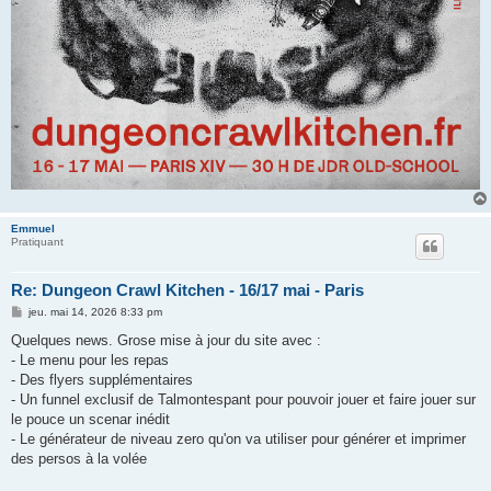
Emmuel
Pratiquant
Re: Dungeon Crawl Kitchen - 16/17 mai - Paris
M
jeu. mai 14, 2026 8:33 pm
e
s
Quelques news. Grose mise à jour du site avec :
s
- Le menu pour les repas
a
g
- Des flyers supplémentaires
e
- Un funnel exclusif de Talmontespant pour pouvoir jouer et faire jouer sur
le pouce un scenar inédit
- Le générateur de niveau zero qu'on va utiliser pour générer et imprimer
des persos à la volée