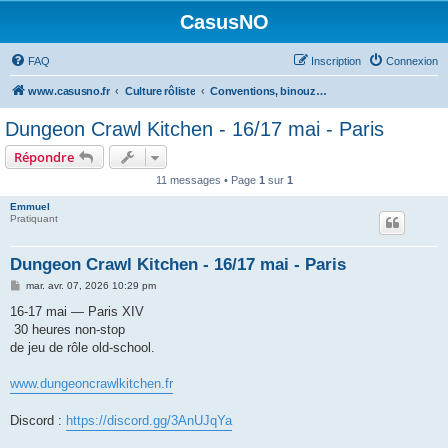
CasusNO
FAQ
Inscription
Connexion
www.casusno.fr
Culture rôliste
Conventions, binouzes et recherche de joueurs
Dungeon Crawl Kitchen - 16/17 mai - Paris
Répondre
11 messages • Page
1
sur
1
Emmuel
Pratiquant
Dungeon Crawl Kitchen - 16/17 mai - Paris
M
mar. avr. 07, 2026 10:29 pm
e
s
16-17 mai — Paris XIV
s
30 heures non-stop
a
g
de jeu de rôle old-school.
e
www.dungeoncrawlkitchen.fr
Discord :
https://discord.gg/3AnUJqYa