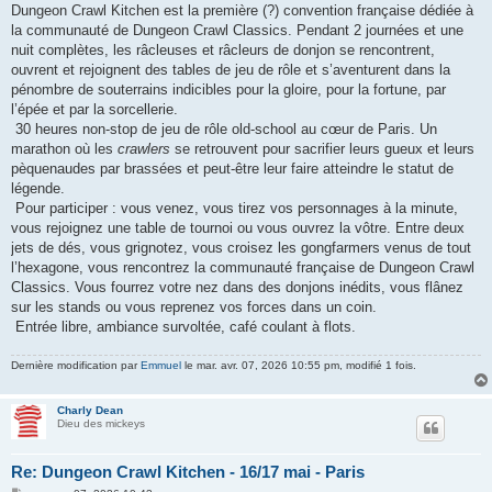
Dungeon Crawl Kitchen est la première (?) convention française dédiée à
la communauté de Dungeon Crawl Classics. Pendant 2 journées et une
nuit complètes, les râcleuses et râcleurs de donjon se rencontrent,
ouvrent et rejoignent des tables de jeu de rôle et s’aventurent dans la
pénombre de souterrains indicibles pour la gloire, pour la fortune, par
l’épée et par la sorcellerie.
30 heures non-stop de jeu de rôle old-school au cœur de Paris. Un
marathon où les
crawlers
se retrouvent pour sacrifier leurs gueux et leurs
pèquenaudes par brassées et peut-être leur faire atteindre le statut de
légende.
Pour participer : vous venez, vous tirez vos personnages à la minute,
vous rejoignez une table de tournoi ou vous ouvrez la vôtre. Entre deux
jets de dés, vous grignotez, vous croisez les gongfarmers venus de tout
l’hexagone, vous rencontrez la communauté française de Dungeon Crawl
Classics. Vous fourrez votre nez dans des donjons inédits, vous flânez
sur les stands ou vous reprenez vos forces dans un coin.
Entrée libre, ambiance survoltée, café coulant à flots.
Dernière modification par
Emmuel
le mar. avr. 07, 2026 10:55 pm, modifié 1 fois.
Charly Dean
Dieu des mickeys
Re: Dungeon Crawl Kitchen - 16/17 mai - Paris