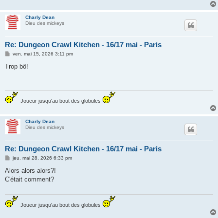
Charly Dean
Dieu des mickeys
Re: Dungeon Crawl Kitchen - 16/17 mai - Paris
M
ven. mai 15, 2026 3:11 pm
e
s
Trop bô!
s
a
g
e
Joueur jusqu'au bout des globules
Charly Dean
Dieu des mickeys
Re: Dungeon Crawl Kitchen - 16/17 mai - Paris
M
jeu. mai 28, 2026 6:33 pm
e
s
Alors alors alors?!
s
C'était comment?
a
g
e
Joueur jusqu'au bout des globules