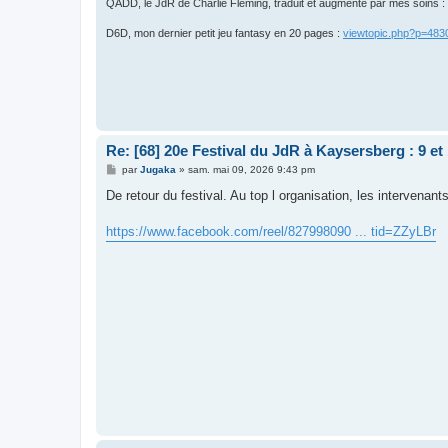
QADD, le JdR de Charlie Fleming, traduit et augmenté par mes soins :
D6D, mon dernier petit jeu fantasy en 20 pages :
viewtopic.php?p=48
Re: [68] 20e Festival du JdR à Kaysersberg : 9 et
M
par
Jugaka
»
sam. mai 09, 2026 9:43 pm
e
s
De retour du festival. Au top l organisation, les intervenant
s
a
g
https://www.facebook.com/reel/827998090 ... tid=ZZyLBr
e