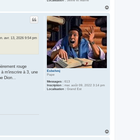
Localisation :
Seine et Marne
H
a
u
t
un. avr. 13, 2026 9:54 pm
tièrement rouge
Esbehmj
à m'inscrire à 3, une
Pape
e Dion...
Messages :
613
Inscription :
mar. août 09, 2022 3:14 pm
Localisation :
Grand Est
H
a