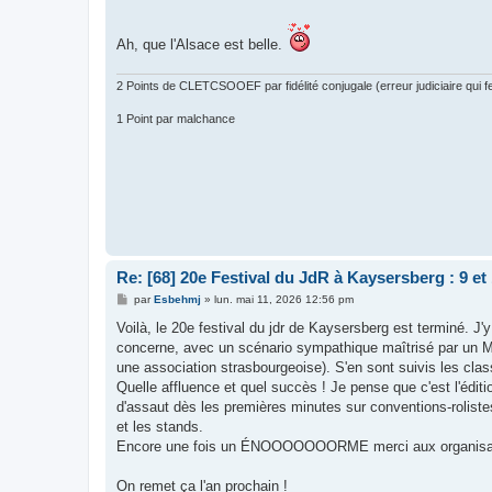
a
g
e
Ah, que l'Alsace est belle.
2 Points de CLETCSOOEF par fidélité conjugale (erreur judiciaire qui fer
1 Point par malchance
Re: [68] 20e Festival du JdR à Kaysersberg : 9 et
M
par
Esbehmj
»
lun. mai 11, 2026 12:56 pm
e
s
Voilà, le 20e festival du jdr de Kaysersberg est terminé. J
s
concerne, avec un scénario sympathique maîtrisé par un 
a
g
une association strasbourgeoise). S'en sont suivis les cla
e
Quelle affluence et quel succès ! Je pense que c'est l'éditio
d'assaut dès les premières minutes sur conventions-roliste
et les stands.
Encore une fois un ÉNOOOOOOORME merci aux organisateurs
On remet ça l'an prochain !