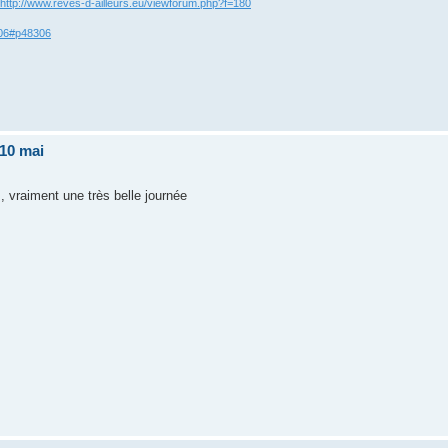
http://www.reves-d-ailleurs.eu/viewforum.php?f=180
306#p48306
 10 mai
s, vraiment une très belle journée