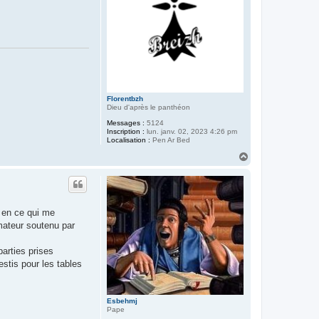
Florentbzh
Dieu d'après le panthéon
Messages :
5124
Inscription :
lun. janv. 02, 2023 4:26 pm
Localisation :
Pen Ar Bed
H
a
u
t
i en ce qui me
mateur soutenu par
parties prises
stis pour les tables
Esbehmj
Pape