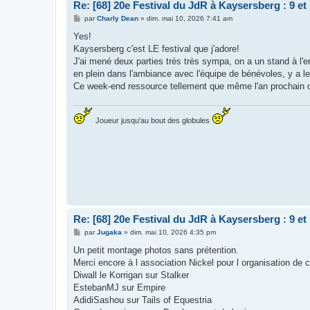
Re: [68] 20e Festival du JdR à Kaysersberg : 9 et
M
par
Charly Dean
»
dim. mai 10, 2026 7:41 am
e
s
Yes!
s
Kaysersberg c'est LE festival que j'adore!
a
g
J'ai mené deux parties très très sympa, on a un stand à l'e
e
en plein dans l'ambiance avec l'équipe de bénévoles, y a le
Ce week-end ressource tellement que même l'an prochain ou 
Joueur jusqu'au bout des globules
Re: [68] 20e Festival du JdR à Kaysersberg : 9 et
M
par
Jugaka
»
dim. mai 10, 2026 4:35 pm
e
s
Un petit montage photos sans prétention.
s
Merci encore à l association Nickel pour l organisation de
a
g
Diwall le Korrigan sur Stalker
e
EstebanMJ sur Empire
AdidiSashou sur Tails of Equestria