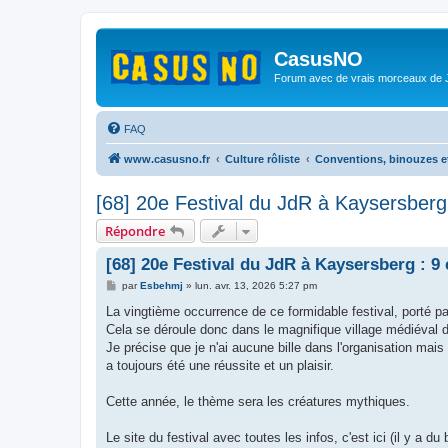
CasusNO
Forum avec de vrais morceaux de
FAQ
www.casusno.fr
Culture rôliste
Conventions, binouzes e
[68] 20e Festival du JdR à Kaysersberg 
Répondre
[68] 20e Festival du JdR à Kaysersberg : 9 
M
par
Esbehmj
»
lun. avr. 13, 2026 5:27 pm
e
s
La vingtième occurrence de ce formidable festival, porté pa
s
Cela se déroule donc dans le magnifique village médiéval d
a
g
Je précise que je n'ai aucune bille dans l'organisation mai
e
a toujours été une réussite et un plaisir.
Cette année, le thème sera les créatures mythiques.
Le site du festival avec toutes les infos, c'est ici (il y a