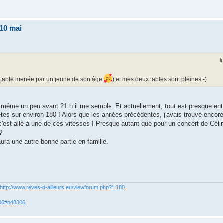
 10 mai
l
une table menée par un jeune de son âge
) et mes deux tables sont pleines:-)
 même un peu avant 21 h il me semble. Et actuellement, tout est presque en
tes sur environ 180 ! Alors que les années précédentes, j'avais trouvé encore 
c'est allé à une de ces vitesses ! Presque autant que pour un concert de Célin
?
ura une autre bonne partie en famille.
http://www.reves-d-ailleurs.eu/viewforum.php?f=180
306#p48306