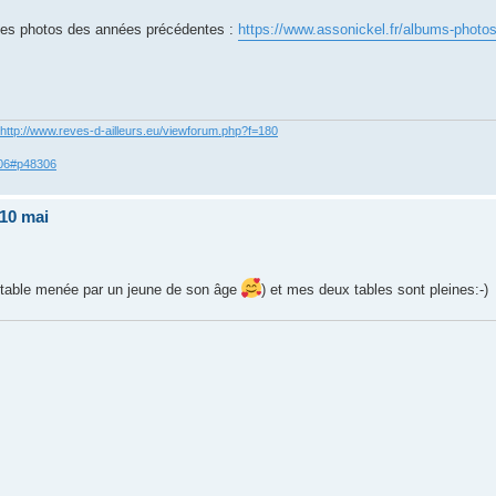
aines photos des années précédentes :
https://www.assonickel.fr/albums-photos-
http://www.reves-d-ailleurs.eu/viewforum.php?f=180
306#p48306
 10 mai
ne table menée par un jeune de son âge
) et mes deux tables sont pleines:-)