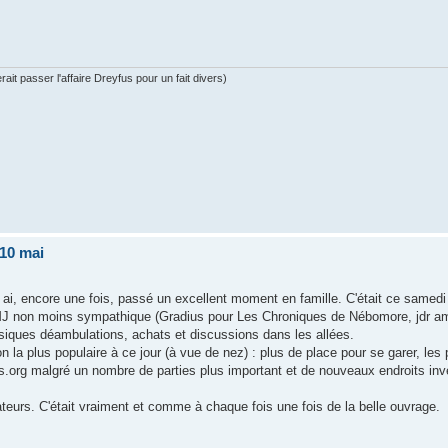
ait passer l'affaire Dreyfus pour un fait divers)
 10 mai
'y ai, encore une fois, passé un excellent moment en famille. C'était ce samed
MJ non moins sympathique (Gradius pour Les Chroniques de Nébomore, jdr a
ssiques déambulations, achats et discussions dans les allées.
n la plus populaire à ce jour (à vue de nez) : plus de place pour se garer, les 
s.org malgré un nombre de parties plus important et de nouveaux endroits inve
. C'était vraiment et comme à chaque fois une fois de la belle ouvrage.