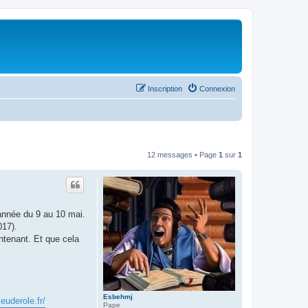
Inscription
Connexion
12 messages • Page
1
sur
1
 année du 9 au 10 mai.
017).
intenant. Et que cela
Esbehmj
euderole.fr/
Pape