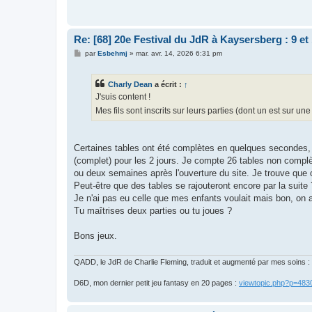
Re: [68] 20e Festival du JdR à Kaysersberg : 9 et
M
par
Esbehmj
»
mar. avr. 14, 2026 6:31 pm
e
s
s
Charly Dean
a écrit :
↑
a
g
J'suis content !
e
Mes fils sont inscrits sur leurs parties (dont un est sur 
Certaines tables ont été complètes en quelques secondes,
(complet) pour les 2 jours. Je compte 26 tables non complè
ou deux semaines après l'ouverture du site. Je trouve que 
Peut-être que des tables se rajouteront encore par la suite 
Je n'ai pas eu celle que mes enfants voulait mais bon, on a
Tu maîtrises deux parties ou tu joues ?
Bons jeux.
QADD, le JdR de Charlie Fleming, traduit et augmenté par mes soins :
D6D, mon dernier petit jeu fantasy en 20 pages :
viewtopic.php?p=48