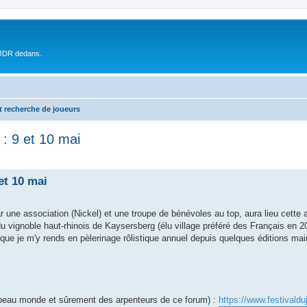
 JDR dedans.
t recherche de joueurs
: 9 et 10 mai
et 10 mai
r une association (Nickel) et une troupe de bénévoles au top, aura lieu cette
u vignoble haut-rhinois de Kaysersberg (élu village préféré des Français en 2
s que je m'y rends en pèlerinage rôlistique annuel depuis quelques éditions ma
 du beau monde et sûrement des arpenteurs de ce forum) :
https://www.festivalduj