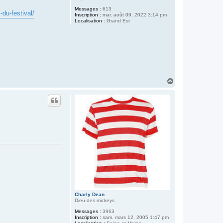
Messages :
613
du-festival/
Inscription :
mar. août 09, 2022 3:14 pm
Localisation :
Grand Est
H
a
u
t
Charly Dean
Dieu des mickeys
Messages :
3963
Inscription :
sam. mars 12, 2005 1:47 pm