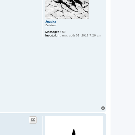
Jugaka
Zelateur
Messages :
59
Inscription :
mar. août 01, 2017 7:26 am
H
a
u
t