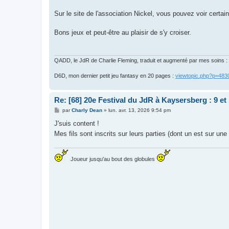
Sur le site de l'association Nickel, vous pouvez voir cert
Bons jeux et peut-être au plaisir de s'y croiser.
QADD, le JdR de Charlie Fleming, traduit et augmenté par mes soins :
D6D, mon dernier petit jeu fantasy en 20 pages :
viewtopic.php?p=48
Re: [68] 20e Festival du JdR à Kaysersberg : 9 et
M
par
Charly Dean
»
lun. avr. 13, 2026 9:54 pm
e
s
J'suis content !
s
Mes fils sont inscrits sur leurs parties (dont un est sur u
a
g
e
Joueur jusqu'au bout des globules