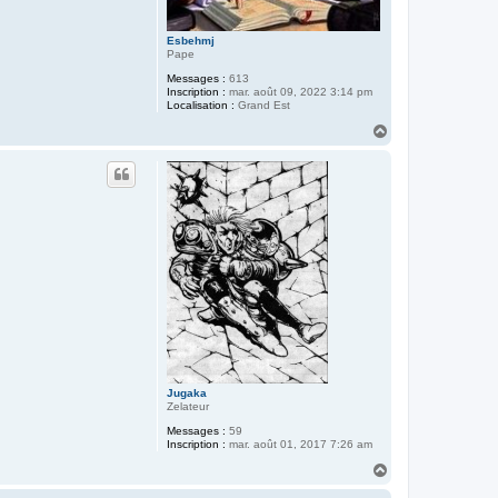
Esbehmj
Pape
Messages :
613
Inscription :
mar. août 09, 2022 3:14 pm
Localisation :
Grand Est
H
a
u
t
Jugaka
Zelateur
Messages :
59
Inscription :
mar. août 01, 2017 7:26 am
H
a