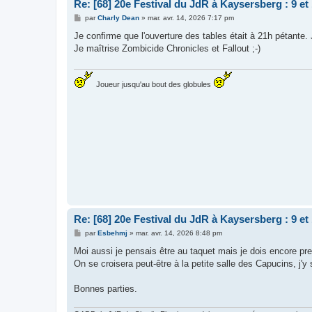
Re: [68] 20e Festival du JdR à Kaysersberg : 9 et
M
par
Charly Dean
»
mar. avr. 14, 2026 7:17 pm
e
s
Je confirme que l'ouverture des tables était à 21h pétante. J
s
Je maîtrise Zombicide Chronicles et Fallout ;-)
a
g
e
Joueur jusqu'au bout des globules
Re: [68] 20e Festival du JdR à Kaysersberg : 9 et
M
par
Esbehmj
»
mar. avr. 14, 2026 8:48 pm
e
s
Moi aussi je pensais être au taquet mais je dois encore pr
s
On se croisera peut-être à la petite salle des Capucins, j'
a
g
e
Bonnes parties.