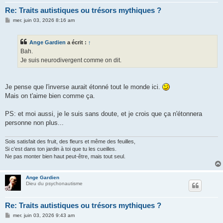
Re: Traits autistiques ou trésors mythiques ?
M
mer. juin 03, 2026 8:16 am
e
s
s
Ange Gardien
a écrit :
↑
a
g
Bah.
e
Je suis neurodivergent comme on dit.
Je pense que l'inverse aurait étonné tout le monde ici.
Mais on t'aime bien comme ça.
PS: et moi aussi, je le suis sans doute, et je crois que ça n'étonnera
personne non plus...
Sois satisfait des fruit, des fleurs et même des feuilles,
Si c'est dans ton jardin à toi que tu les cueilles.
Ne pas monter bien haut peut-être, mais tout seul.
Ange Gardien
Dieu du psychonautisme
Re: Traits autistiques ou trésors mythiques ?
M
mer. juin 03, 2026 9:43 am
e