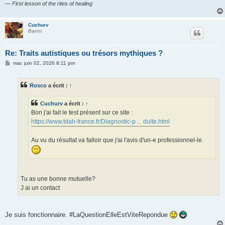
— First lesson of the rites of healing
Cuchurv
Banni
Re: Traits autistiques ou trésors mythiques ?
M
mar. juin 02, 2026 8:11 pm
e
s
s
Rosco
a écrit :
↑
a
g
e
Cuchurv
a écrit :
↑
Bon j'ai fait le test présent sur ce site :
https://www.tdah-france.fr/Diagnostic-p ... dulte.html
Au vu du résultat va falloir que j'ai l'avis d'un-e professionnel-le.
Tu as une bonne mutuelle?
J ai un contact
Je suis fonctionnaire. #LaQuestionElleEstViteRepondue