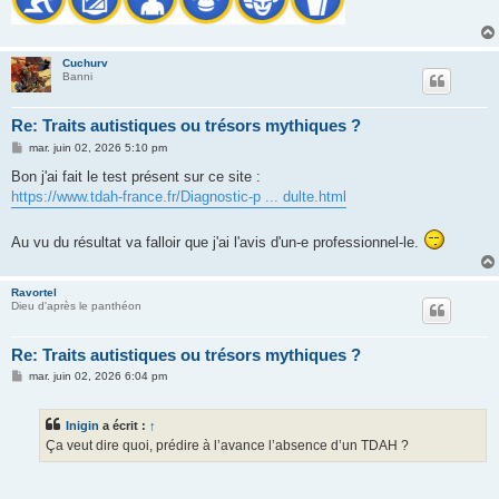
Cuchurv
Banni
Re: Traits autistiques ou trésors mythiques ?
M
mar. juin 02, 2026 5:10 pm
e
s
Bon j'ai fait le test présent sur ce site :
s
https://www.tdah-france.fr/Diagnostic-p ... dulte.html
a
g
e
Au vu du résultat va falloir que j'ai l'avis d'un-e professionnel-le.
Ravortel
Dieu d'après le panthéon
Re: Traits autistiques ou trésors mythiques ?
M
mar. juin 02, 2026 6:04 pm
e
s
s
Inigin
a écrit :
↑
a
g
Ça veut dire quoi, prédire à l’avance l’absence d’un TDAH ?
e