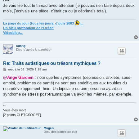
Je vais lire tout le thread avec attention (je pouvais rien faire depuis deux
mois, j'écrivais une pièce. c'était ça ou je déprimais total).
La page du jour (tous les jours, d'puis 2003
)...
Un bleu profondeur de l'Océan
Videoblog...
cdang
Dieu d'après le panthéon
Re: Traits autistiques ou trésors mythiques ?
M
mer. juin 03, 2026 1:18 am
e
s
@Ange Gardien
: note que les symptômes (dépression, anxiété, sous-
s
emploi, problèmes de santé) ne sont pas spécifiques aux troubles du
a
g
neurodéveloppement, hein. Un bipolaire ou une personne ayant un
e
syndrome de stress post-traumatique va avoir les mêmes, par exemple.
--
Vous êtes mort
[2 points CLETCSOOEF]
Mugen
Dieu des bottes de cuir