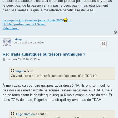
Je suis pas adapté, c'est clair (l'autorité je peux pas, du sens si y a pas
je peux pas, de la passion si y a pas je peux pas), mais étrangement
c'est pas là-dessus que je me retrouve bénéficiaire de l'AAH
La page du jour (tous les jours, d'puis 2003
)...
Un bleu profondeur de l'Océan
Videoblog...
cdang
Dieu d'après le panthéon
Re: Traits autistiques ou trésors mythiques ?
M
mer. juin 03, 2026 12:55 am
e
s
s
Inigin
a écrit :
↑
a
g
Ça veut dire quoi, prédire à l’avance l’absence d’un TDAH ?
e
À mon avis, ça veut dire qu'après avoir dressé l'IA, ils ont fait mouliner
des dossiers médicaux de personnes testées négatives au TDAH, mais
en ne fournissant le dossier que jusqu'à 6 mois avant la date du test. Et
dans 77 % des cas, l'algorithme a dit qu'il n'y avait pas de TDAH.
Ange Gardien
a écrit :
↑