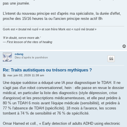
e
pas une journée.
L'interet du nouveau principe est d'après ma spécialiste, la durée d'effet,
proche des 15/16 heures la ou l'ancien principe reste actif 8h
Gork est
« brutal mè ruzé »
et son frère Mork est
« ruzé mè brutal »
‘If in doubt, serve more ale.’
— First lesson of the rites of healing
cdang
Dieu d'après le panthéon
Re: Traits autistiques ou trésors mythiques ?
M
mar. juin 02, 2026 11:38 am
e
s
Une équipe suédoise a éduqué une IA pour diagnostiquer le TDAH. Il ne
s
s'agit pas d'un robot conversationnel, hein : elle passe en revue le dossier
a
g
médical, en particulier la liste des diagnostics (style dépression, crise
e
d'angoisse) et les prescriptions médicamenteuses, et elle peut prédire à
80 % un TDAH 6 mois avant l'équipe médicale (sensibilité), et prédire à
77 % l'absence de TDAH (spécificité). 18 mois à l'avance, les scores
tombent à 74 % de sensibilité et 76 % de spécificité.
Omar Hamed et coll., « Early detection of adults ADHD using electronic