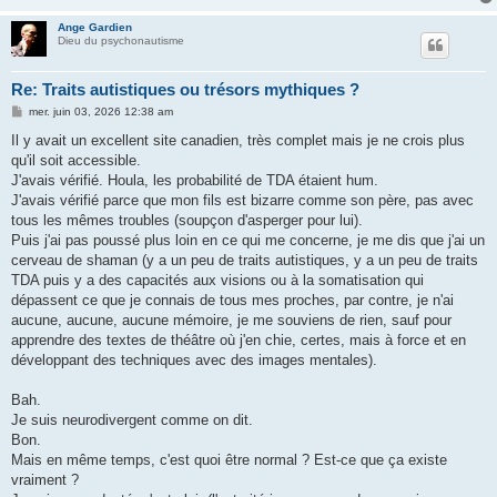
Ange Gardien
Dieu du psychonautisme
Re: Traits autistiques ou trésors mythiques ?
M
mer. juin 03, 2026 12:38 am
e
s
Il y avait un excellent site canadien, très complet mais je ne crois plus
s
qu'il soit accessible.
a
g
J'avais vérifié. Houla, les probabilité de TDA étaient hum.
e
J'avais vérifié parce que mon fils est bizarre comme son père, pas avec
tous les mêmes troubles (soupçon d'asperger pour lui).
Puis j'ai pas poussé plus loin en ce qui me concerne, je me dis que j'ai un
cerveau de shaman (y a un peu de traits autistiques, y a un peu de traits
TDA puis y a des capacités aux visions ou à la somatisation qui
dépassent ce que je connais de tous mes proches, par contre, je n'ai
aucune, aucune, aucune mémoire, je me souviens de rien, sauf pour
apprendre des textes de théâtre où j'en chie, certes, mais à force et en
développant des techniques avec des images mentales).
Bah.
Je suis neurodivergent comme on dit.
Bon.
Mais en même temps, c'est quoi être normal ? Est-ce que ça existe
vraiment ?