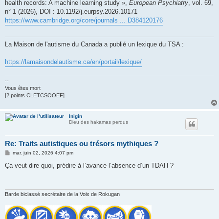
health records: A machine learning study »,
European Psychiatry
, vol. 69,
n° 1 (2026), DOI : 10.1192/j.eurpsy.2026.10171
https://www.cambridge.org/core/journals ... D384120176
La Maison de l'autisme du Canada a publié un lexique du TSA :
https://lamaisondelautisme.ca/en/portail/lexique/
--
Vous êtes mort
[2 points CLETCSOOEF]
Inigin
Dieu des hakamas perdus
Re: Traits autistiques ou trésors mythiques ?
M
mar. juin 02, 2026 4:07 pm
e
s
Ça veut dire quoi, prédire à l’avance l’absence d’un TDAH ?
s
a
g
e
Barde biclassé secrétaire de la Voix de Rokugan