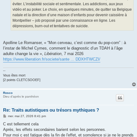
éviter. L’instabilité sociale et sentimentale. Les addictions, aux jeux
vidéo et au poker. Le choix, en quelques minutes, de quitter sa Belgique
natale et la direction d’une maison d’enfants pour devenir caissière à
Montpellier – job proposé par une connaissance en ligne. Les
dépressions, burn-out et tentatives de suicide.
Apolline Le Romanser, « “Mon cerveau, c’est comme du pop-corn” : à
l’instar de Michel Cymes, comment le diagnostic d’un TDAH à l’âge
adulte change la vie »,
Libération
, 7 mai 2026
https://www.liberation.fr/societe/sante ... DDXHTWCZI/
--
Vous êtes mort
[2 points CLETCSOOEF]
Rosco
Dieu d'après le panthéon
Re: Traits autistiques ou trésors mythiques ?
M
mer. mai 27, 2026 8:41 pm
e
s
C est tellement cela
s
Après, les effets secondaires barient selon les personnes.
a
g
Pour moi c est fatigue dès la fin de l'effet, et somolence si je ne le prends