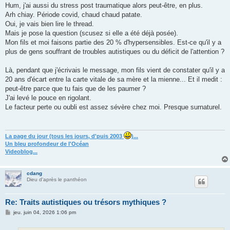
s
Hum, j'ai aussi du stress post traumatique alors peut-être, en plus.
s
Arh chiay. Période covid, chaud chaud patate.
a
g
Oui, je vais bien lire le thread.
e
Mais je pose la question (scusez si elle a été déjà posée).
Mon fils et moi faisons partie des 20 % d'hypersensibles. Est-ce qu'il y a
plus de gens souffrant de troubles autistiques ou du déficit de l'attention ?
Là, pendant que j'écrivais le message, mon fils vient de constater qu'il y a
20 ans d'écart entre la carte vitale de sa mère et la mienne... Et il medit :
peut-être parce que tu fais que de les paumer ?
J'ai levé le pouce en rigolant.
Le facteur perte ou oubli est assez sévère chez moi. Presque surnaturel.
La page du jour (tous les jours, d'puis 2003
)...
Un bleu profondeur de l'Océan
Videoblog...
cdang
Dieu d'après le panthéon
Re: Traits autistiques ou trésors mythiques ?
M
jeu. juin 04, 2026 1:06 pm
e
s