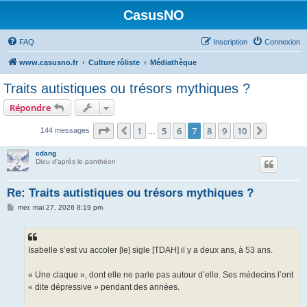
CasusNO
FAQ
Inscription
Connexion
www.casusno.fr
Culture rôliste
Médiathèque
Traits autistiques ou trésors mythiques ?
Répondre
Page
7
sur
10
1
5
6
7
8
9
10
Précédent
Suivant
144 messages
…
cdang
Dieu d'après le panthéon
Re: Traits autistiques ou trésors mythiques ?
M
mer. mai 27, 2026 8:19 pm
e
s
s
a
g
Isabelle s’est vu accoler [le] sigle [TDAH] il y a deux ans, à 53 ans.
e
« Une claque », dont elle ne parle pas autour d’elle. Ses médecins l’ont
« dite dépressive » pendant des années.