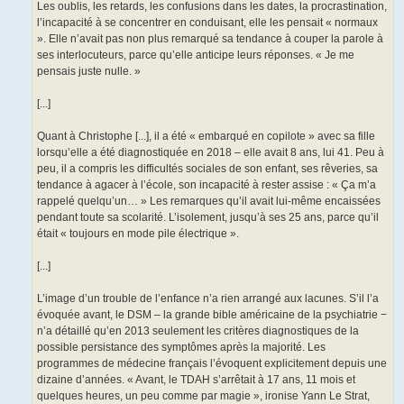
Les oublis, les retards, les confusions dans les dates, la procrastination,
l’incapacité à se concentrer en conduisant, elle les pensait « normaux
». Elle n’avait pas non plus remarqué sa tendance à couper la parole à
ses interlocuteurs, parce qu’elle anticipe leurs réponses. « Je me
pensais juste nulle. »
[...]
Quant à Christophe [...], il a été « embarqué en copilote » avec sa fille
lorsqu’elle a été diagnostiquée en 2018 – elle avait 8 ans, lui 41. Peu à
peu, il a compris les difficultés sociales de son enfant, ses rêveries, sa
tendance à agacer à l’école, son incapacité à rester assise : « Ça m’a
rappelé quelqu’un… » Les remarques qu’il avait lui-même encaissées
pendant toute sa scolarité. L’isolement, jusqu’à ses 25 ans, parce qu’il
était « toujours en mode pile électrique ».
[...]
L’image d’un trouble de l’enfance n’a rien arrangé aux lacunes. S’il l’a
évoquée avant, le DSM – la grande bible américaine de la psychiatrie −
n’a détaillé qu’en 2013 seulement les critères diagnostiques de la
possible persistance des symptômes après la majorité. Les
programmes de médecine français l’évoquent explicitement depuis une
dizaine d’années. « Avant, le TDAH s’arrêtait à 17 ans, 11 mois et
quelques heures, un peu comme par magie », ironise Yann Le Strat,