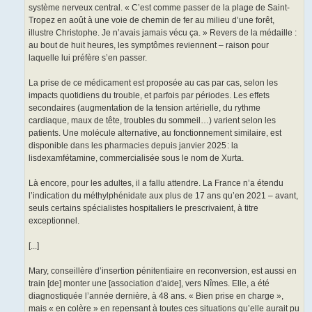
système nerveux central. « C’est comme passer de la plage de Saint-
Tropez en août à une voie de chemin de fer au milieu d’une forêt,
illustre Christophe. Je n’avais jamais vécu ça. » Revers de la médaille :
au bout de huit heures, les symptômes reviennent – raison pour
laquelle lui préfère s’en passer.
La prise de ce médicament est proposée au cas par cas, selon les
impacts quotidiens du trouble, et parfois par périodes. Les effets
secondaires (augmentation de la tension artérielle, du rythme
cardiaque, maux de tête, troubles du sommeil…) varient selon les
patients. Une molécule alternative, au fonctionnement similaire, est
disponible dans les pharmacies depuis janvier 2025 : la
lisdexamfétamine, commercialisée sous le nom de Xurta.
Là encore, pour les adultes, il a fallu attendre. La France n’a étendu
l’indication du méthylphénidate aux plus de 17 ans qu’en 2021 – avant,
seuls certains spécialistes hospitaliers le prescrivaient, à titre
exceptionnel.
[...]
Mary, conseillère d’insertion pénitentiaire en reconversion, est aussi en
train [de] monter une [association d'aide], vers Nîmes. Elle, a été
diagnostiquée l’année dernière, à 48 ans. « Bien prise en charge »,
mais « en colère » en repensant à toutes ces situations qu’elle aurait pu