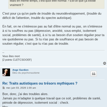
Mais en même temps, c'est quoi être normal ? Est-ce que ça existe
vraiment ?
C'est pour ça qu'on parle de
trouble
du neurodéveloppement, (
trouble
du
déficit de l'attention,
trouble
du spectre autistique).
En fait, on ne s'intéresse pas au fait d'être normal ou pas, on s'intéresse
à si tu souffres ou pas (dépression, anxiété, sous-emploi, isolement
social, problèmes de santé), à si tu as besoin d'un soutien régulier pour ta
vie quotidienne ou pas. Si tu n'as pas de souffrance et pas besoin de
soutien régulier, c'est que tu n'as pas de trouble.
--
Vous êtes mort
[2 points CLETCSOOEF]
Ange Gardien
Dieu du psychonautisme
Re: Traits autistiques ou trésors mythiques ?
M
mer. juin 03, 2026 1:00 am
e
s
Bon, donc, j'ai des troubles alors.
s
Jamais pu m'adapter à quelque travail que ce soit, problèmes de santé,
a
g
période de dépression, isolement social : check.
e
Hou.