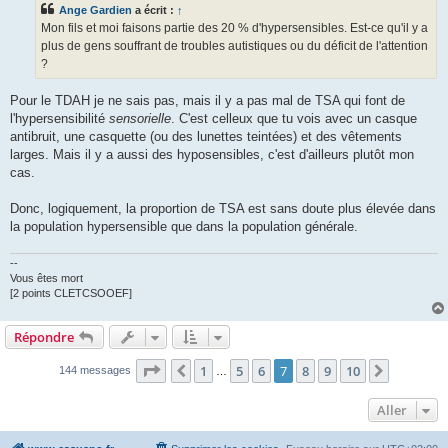
s
Ange Gardien
a écrit :
↑
a
g
Mon fils et moi faisons partie des 20 % d'hypersensibles. Est-ce qu'il y a
e
plus de gens souffrant de troubles autistiques ou du déficit de l'attention
?
Pour le TDAH je ne sais pas, mais il y a pas mal de TSA qui font de
l'hypersensibilité
sensorielle
. C'est celleux que tu vois avec un casque
antibruit, une casquette (ou des lunettes teintées) et des vêtements
larges. Mais il y a aussi des hyposensibles, c'est d'ailleurs plutôt mon
cas.
Donc, logiquement, la proportion de TSA est sans doute plus élevée dans
la population hypersensible que dans la population générale.
--
Vous êtes mort
[2 points CLETCSOOEF]
Répondre
Page
7
sur
10
1
5
6
7
8
9
10
Précédent
Suivant
144 messages
…
Aller