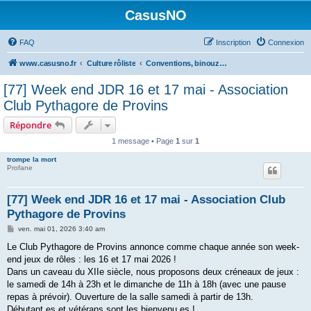
CasusNO
FAQ
Inscription
Connexion
www.casusno.fr
Culture rôliste
Conventions, binouzes et recherche de joueurs
[77] Week end JDR 16 et 17 mai - Association
Club Pythagore de Provins
Répondre
1 message • Page
1
sur
1
trompe la mort
Profane
[77] Week end JDR 16 et 17 mai - Association Club
Pythagore de Provins
M
ven. mai 01, 2026 3:40 am
e
s
Le Club Pythagore de Provins annonce comme chaque année son week-
s
end jeux de rôles : les 16 et 17 mai 2026 !
a
g
Dans un caveau du XIIe siècle, nous proposons deux créneaux de jeux :
e
le samedi de 14h à 23h et le dimanche de 11h à 18h (avec une pause
repas à prévoir). Ouverture de la salle samedi à partir de 13h.
Débutant.es et vétérans sont les bienvenu.es !