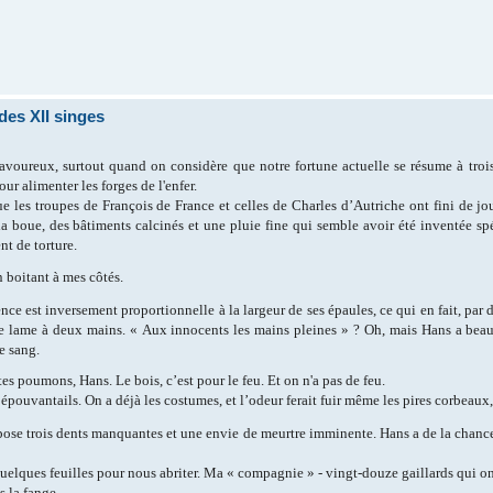
des XII singes
avoureux, surtout quand on considère que notre fortune actuelle se résume à tro
ur alimenter les forges de l'enfer.
ue les troupes de François de France et celles de Charles d’Autriche ont fini de jo
la boue, des bâtiments calcinés et une pluie fine qui semble avoir été inventée sp
t de torture.
n boitant à mes côtés.
ce est inversement proportionnelle à la largeur de ses épaules, ce qui en fait, par 
 lame à deux mains. « Aux innocents les mains pleines » ? Oh, mais Hans a beau 
e sang.
es poumons, Hans. Le bois, c’est pour le feu. Et on n'a pas de feu.
épouvantails. On a déjà les costumes, et l’odeur ferait fuir même les pires corbeaux
xpose trois dents manquantes et une envie de meurtre imminente. Hans a de la chance
quelques feuilles pour nous abriter. Ma « compagnie » - vingt-douze gaillards qui o
s la fange.