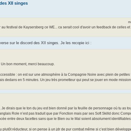
des XII singes
m
r au festival de Kaysersberg ce WE... ca serait cool d'avoir un feedback de celles et
rse sur le discord des XII singes. Je les recopie ici :
tte. Un bon moment, merci beaucoup.
 accessible : on est sur une atmosphère à la Compagnie Noire avec plein de petites
étais dedans en 5 minutes. Un jeu très prometteur qui peut se jouer en mode missio
 Je dirais que le ton du jeu est bien donné par la feuille de personnage où tu as tou
anglais Role n’est pas traduit que par Fonction mais par ses Soft Skilld donc Comp
ncée entre deux facettes sans que le Bien ou le Mal soient absolument identifiables
pu plutôt réducteur, si on pense à un jdr de pur combat même si c’est bien dévelop