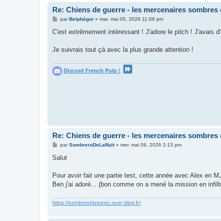
Re: Chiens de guerre - les mercenaires sombres 
M
par
Belphégor
»
mar. mai 05, 2026 11:08 pm
e
s
C'est extrêmement intéressant ! J'adore le pitch ! J'avais 
s
a
g
Je suivrais tout çà avec la plus grande attention !
e
Discord French Pulp !
Re: Chiens de guerre - les mercenaires sombres 
M
par
SombreroDeLaNuit
»
mer. mai 06, 2026 2:13 pm
e
s
Salut
s
a
g
Pour avoir fait une partie test, cette année avec Alex en MJ
e
Ben j'ai adoré... (bon comme on a mené la mission en infiltr
https://sombreshistoires.over-blog.fr/