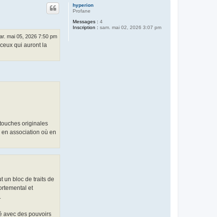
o
u
hyperion
m
t
Profane
b
r
Messages :
4
e
Inscription :
sam. mai 02, 2026 3:07 pm
r
ar. mai 05, 2026 7:50 pm
o
D
 ceux qui auront la
e
L
a
N
u
i
t
 touches originales
n en association où en
t un bloc de traits de
ortemental et
.
pé avec des pouvoirs