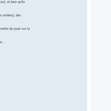
r), et bien qu'ils
s exilées), des
ettre de jouer sur la
e...