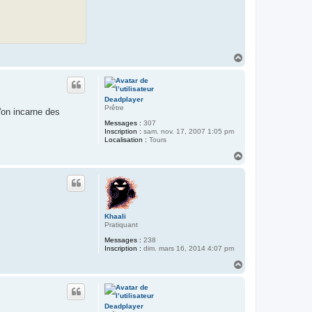
H
a
u
t
Deadplayer
Prêtre
'on incarne des
Messages :
307
Inscription :
sam. nov. 17, 2007 1:05 pm
Localisation :
Tours
H
a
u
t
Khaali
Pratiquant
Messages :
238
Inscription :
dim. mars 16, 2014 4:07 pm
H
a
u
t
Deadplayer