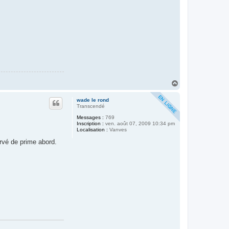
H
a
u
wade le rond
t
Transcendé
Messages :
769
Inscription :
ven. août 07, 2009 10:34 pm
Localisation :
Vanves
ervé de prime abord.