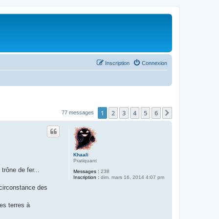
Inscription
Connexion
1
2
3
4
5
6
Suivant
77 messages
Khaali
Pratiquant
trône de fer...
Messages :
238
Inscription :
dim. mars 16, 2014 4:07 pm
 circonstance des
es terres à