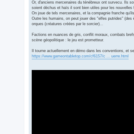
Or, d'anciens mercenaires du ténébreux ont survecu. Ils so
soient déchus et haïs il sont bien utiles pour les nouvelles 
On joue de tels mercenaires, et la compagnie franche qu'ils
Outre les humains, on peut jouer des "elfes putrides" (des
orques (créatures créées par le sorcier)...
Factions en nuances de gris, conflit moraux, combats brefs 
scène géopolitique : le jeu est prometteur.
Il tourne actuellement en démo dans les conventions, et se
https://www.gameontabletop.com/cf6157/c ... uerre.html