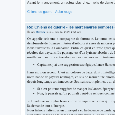
s
Avant le financement, un actual play chez Trolls de dame :
s
a
g
Chiens de guerre - Aube rouge
e
Re: Chiens de guerre - les mercenaires sombres 
M
par
Ravortel
»
jeu. mai 14, 2026 2:51 pm
e
s
On appelle cela une « compagnie de fortune ». Le terme est s
s
demi-meule de fromage infestée d'asticots et assez de rancœur po
a
g
Nous traversons la Lombardie. Enfin, ce qu’il en reste après q
e
récoltes des paysans. Le paysage est d'un lyrisme absolu : de 
rouiller mon morion et transformer mes chausses en un instrumen
Capitaine, j’ai une suggestion stratégique, lance Hans e
Hans est mon second. C’est un colosse de Saxe, dont l’intelligen
notre bande de joyeux naufragés, en sus de manier une énorme
depuis longtemps son innocence. Ses mains sont pleines, oui, d
Si c’est pour me suggérer de manger les lances, épargne t
Non, je pensais qu’on pourrait peut-être se louer comme 
Je lui adresse mon plus beau sourire de capitaine : celui qui e
là, demande tant d’énergie.
Nous faisons halte sous un orme qui a eu la décence de garder 
à un autre, échappé à la corde par un pur miracle - s’écroule dan