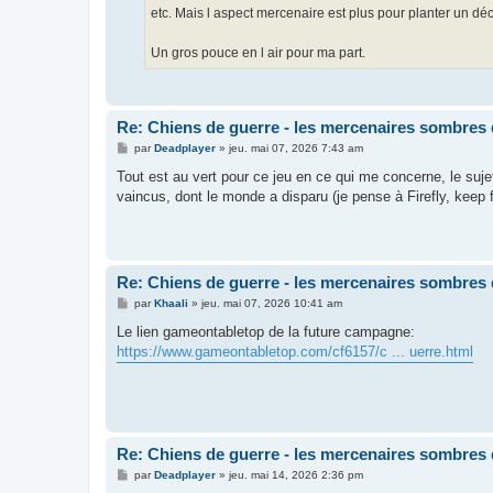
etc. Mais l aspect mercenaire est plus pour planter un dé
Un gros pouce en l air pour ma part.
Re: Chiens de guerre - les mercenaires sombres 
M
par
Deadplayer
»
jeu. mai 07, 2026 7:43 am
e
s
Tout est au vert pour ce jeu en ce qui me concerne, le suj
s
vaincus, dont le monde a disparu (je pense à Firefly, keep fl
a
g
e
Re: Chiens de guerre - les mercenaires sombres 
M
par
Khaali
»
jeu. mai 07, 2026 10:41 am
e
s
Le lien gameontabletop de la future campagne:
s
https://www.gameontabletop.com/cf6157/c ... uerre.html
a
g
e
Re: Chiens de guerre - les mercenaires sombres 
M
par
Deadplayer
»
jeu. mai 14, 2026 2:36 pm
e