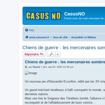
CasusNO
Forum avec de vrais morceaux de
FAQ
www.casusno.fr
Jeux de rôle
Actualités et Médias
Chiens de guerre - les mercenaires som
Répondre
Chiens de guerre - les mercenaires sombre
M
par
Khaali
»
dim. mai 03, 2026 12:56 pm
e
s
s
a
g
Un nouveau jeu d'Alexandre Ecuvillon, édité par les XII sing
e
Un grand méchant ténébreux à failli concquérir le monde, a
dernières nations.
Mais une fois le Seigneur des Ténèbres tombé, l'alliance n'
reconquérir et de l'affaiblissement de leurs voisins...