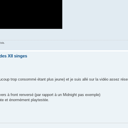
ois.
des XII singes
aucoup trop consommé étant plus jeune) et je suis allé sur la vidéo assez rés
ivers à front renversé (par rapport à un Midnight pas exemple)
nte et énormément playtestée.