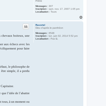
Prêtre
Messages :
307
Inscription :
sam. nov. 17, 2007 1:05 pm
Localisation :
Tours
H
a
u
Ravortel
t
Dieu d'après le panthéon
Messages :
6548
is chevaux boiteux, une
Inscription :
lun. juin 02, 2014 5:52 pm
Localisation :
Pas là.
uer aux échecs avec les
écifiquement pour faire
défaut, le philosophe de
être simple, il a perdu
, Capitaine.
 que l’idée de l’abattre
nt tous, à un moment ou