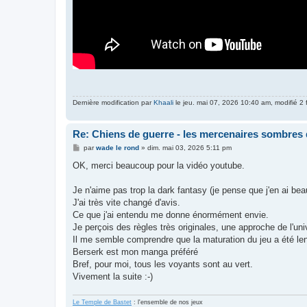
Dernière modification par
Khaali
le jeu. mai 07, 2026 10:40 am, modifié 2 f
Re: Chiens de guerre - les mercenaires sombres 
M
par
wade le rond
»
dim. mai 03, 2026 5:11 pm
e
s
OK, merci beaucoup pour la vidéo youtube.
s
a
g
Je n'aime pas trop la dark fantasy (je pense que j'en ai be
e
J'ai très vite changé d'avis.
Ce que j'ai entendu me donne énormément envie.
Je perçois des règles très originales, une approche de l'un
Il me semble comprendre que la maturation du jeu a été le
Berserk est mon manga préféré
Bref, pour moi, tous les voyants sont au vert.
Vivement la suite :-)
Le Temple de Bastet
: l'ensemble de nos jeux