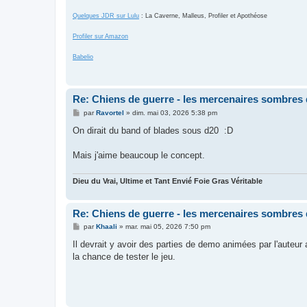
Quelques JDR sur Lulu
: La Caverne, Malleus, Profiler et Apothéose
Profiler sur Amazon
Babelio
Re: Chiens de guerre - les mercenaires sombres 
M
par
Ravortel
»
dim. mai 03, 2026 5:38 pm
e
s
On dirait du band of blades sous d20 :D
s
a
g
Mais j'aime beaucoup le concept.
e
Dieu du Vrai, Ultime et Tant Envié Foie Gras Véritable
Re: Chiens de guerre - les mercenaires sombres 
M
par
Khaali
»
mar. mai 05, 2026 7:50 pm
e
s
Il devrait y avoir des parties de demo animées par l'auteur
s
la chance de tester le jeu.
a
g
e