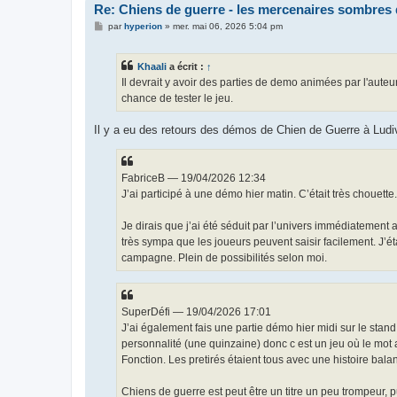
Re: Chiens de guerre - les mercenaires sombres 
M
par
hyperion
»
mer. mai 06, 2026 5:04 pm
e
s
s
Khaali
a écrit :
↑
a
g
Il devrait y avoir des parties de demo animées par l'auteu
e
chance de tester le jeu.
Il y a eu des retours des démos de Chien de Guerre à Ludive
FabriceB — 19/04/2026 12:34
J’ai participé à une démo hier matin. C’était très choue
Je dirais que j’ai été séduit par l’univers immédiatement
très sympa que les joueurs peuvent saisir facilement. J’
campagne. Plein de possibilités selon moi.
SuperDéfi — 19/04/2026 17:01
J’ai également fais une partie démo hier midi sur le stand.
personnalité (une quinzaine) donc c est un jeu où le mot 
Fonction. Les pretirés étaient tous avec une histoire bala
Chiens de guerre est peut être un titre un peu trompeur, 