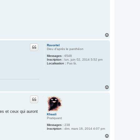
H
a
u
Ravortel
t
Dieu d'après le panthéon
Messages :
6548
Inscription :
lun. juin 02, 2014 5:52 pm
Localisation :
Pas là.
H
a
u
t
les et ceux qui auront
Khaali
Pratiquant
Messages :
238
Inscription :
dim. mars 16, 2014 4:07 pm
H
a