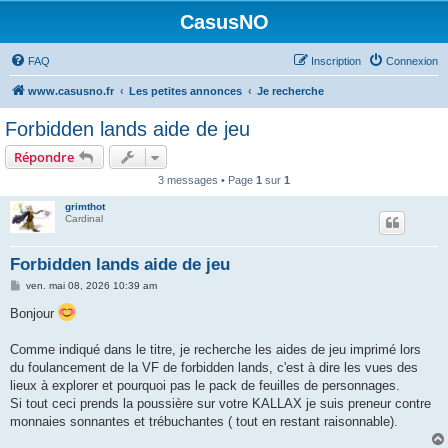
CasusNO
FAQ
Inscription
Connexion
www.casusno.fr
Les petites annonces
Je recherche
Forbidden lands aide de jeu
Répondre
3 messages • Page
1
sur
1
grimthot
Cardinal
Forbidden lands aide de jeu
M
ven. mai 08, 2026 10:39 am
e
s
Bonjour
s
a
g
Comme indiqué dans le titre, je recherche les aides de jeu imprimé lors
e
du foulancement de la VF de forbidden lands, c'est à dire les vues des
lieux à explorer et pourquoi pas le pack de feuilles de personnages.
Si tout ceci prends la poussière sur votre KALLAX je suis preneur contre
monnaies sonnantes et trébuchantes ( tout en restant raisonnable).