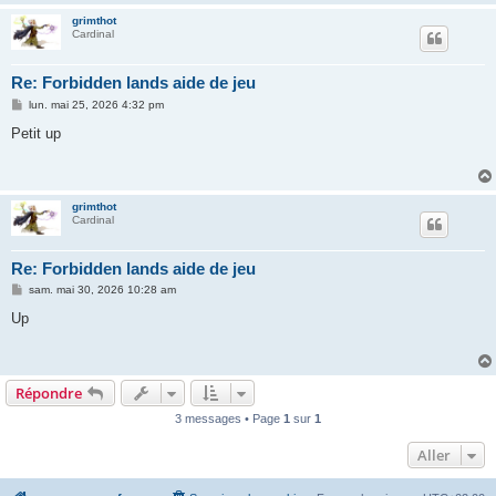
grimthot
Cardinal
Re: Forbidden lands aide de jeu
M
lun. mai 25, 2026 4:32 pm
e
s
Petit up
s
a
g
e
grimthot
Cardinal
Re: Forbidden lands aide de jeu
M
sam. mai 30, 2026 10:28 am
e
s
Up
s
a
g
e
Répondre
3 messages • Page
1
sur
1
Aller