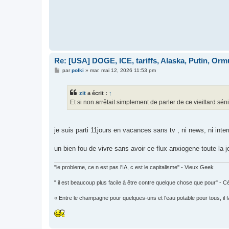
e
Re: [USA] DOGE, ICE, tariffs, Alaska, Putin, Orm
M
par
polki
»
mar. mai 12, 2026 11:53 pm
e
s
s
zit
a écrit :
↑
a
g
Et si non arrêtait simplement de parler de ce vieillard séni
e
je suis parti 11jours en vacances sans tv , ni news, ni inter
un bien fou de vivre sans avoir ce flux anxiogene toute la 
"le probleme, ce n est pas l'IA, c est le capitalisme" - Vieux Geek
" il est beaucoup plus facile à être contre quelque chose que pour" - C
« Entre le champagne pour quelques-uns et l'eau potable pour tous, il 