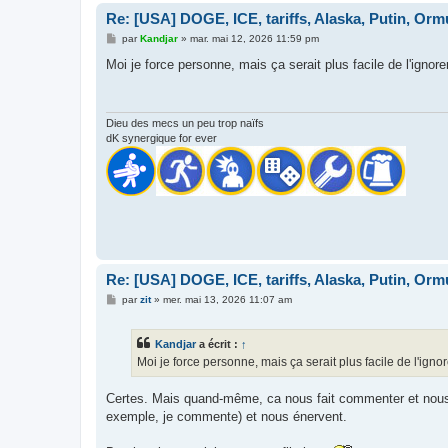
Re: [USA] DOGE, ICE, tariffs, Alaska, Putin, Orm
M
par
Kandjar
»
mar. mai 12, 2026 11:59 pm
e
s
Moi je force personne, mais ça serait plus facile de l'ignore
s
a
g
e
Dieu des mecs un peu trop naïfs
dK synergique for ever
Re: [USA] DOGE, ICE, tariffs, Alaska, Putin, Orm
M
par
zit
»
mer. mai 13, 2026 11:07 am
e
s
s
Kandjar
a écrit :
↑
a
g
Moi je force personne, mais ça serait plus facile de l'igno
e
Certes. Mais quand-même, ca nous fait commenter et nous po
exemple, je commente) et nous énervent.