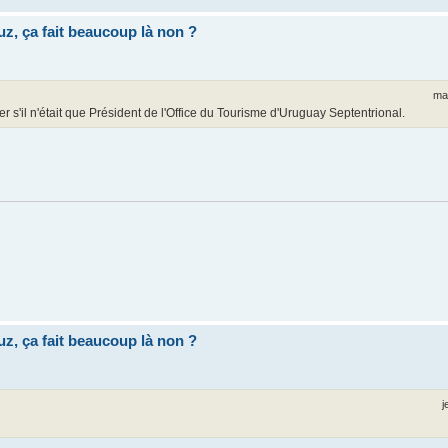
uz, ça fait beaucoup là non ?
ma
rer s'il n'était que Président de l'Office du Tourisme d'Uruguay Septentrional.
uz, ça fait beaucoup là non ?
j