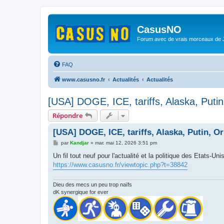
CasusNO
Forum avec de vrais morceaux de
FAQ
www.casusno.fr
Actualités
Actualités
[USA] DOGE, ICE, tariffs, Alaska, Puti
Répondre
[USA] DOGE, ICE, tariffs, Alaska, Putin, O
M
par
Kandjar
»
mar. mai 12, 2026 3:51 pm
e
s
Un fil tout neuf pour l'actualité et la politique des Etats-U
s
https://www.casusno.fr/viewtopic.php?t=38842
a
g
e
Dieu des mecs un peu trop naïfs
dK synergique for ever