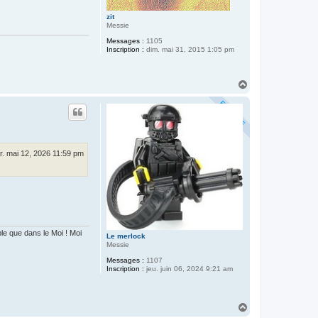
zit
Messie
Messages :
1105
Inscription :
dim. mai 31, 2015 1:05 pm
H
a
u
t
r. mai 12, 2026 11:59 pm
 que dans le Moi ! Moi
Le merlock
Messie
Messages :
1107
Inscription :
jeu. juin 06, 2024 9:21 am
H
a