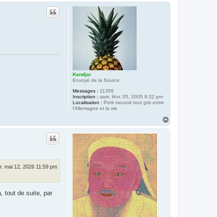
u
t
Kandjar
Envoyé de la Source
Messages :
11356
Inscription :
sam. févr. 05, 2005 9:32 pm
Localisation :
Petit mouroir tout gris entre
l'Allemagne et la vie
H
a
u
t
r. mai 12, 2026 11:59 pm
 tout de suite, par