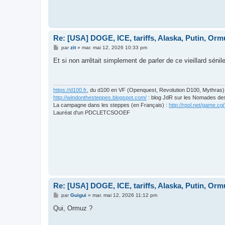
Re: [USA] DOGE, ICE, tariffs, Alaska, Putin, Orm
M
par
zit
»
mar. mai 12, 2026 10:33 pm
e
s
Et si non arrêtait simplement de parler de ce vieillard sénil
s
a
g
e
https://d100.fr
, du d100 en VF (Openquest, Revolution D100, Mythras)
http://windonthesteppes.blogspot.com/
: blog JdR sur les Nomades de
La campagne dans les steppes (en Français) :
http://rpol.net/game.
Lauréat d'un PDCLETCSOOEF
Re: [USA] DOGE, ICE, tariffs, Alaska, Putin, Orm
M
par
Guigui
»
mar. mai 12, 2026 11:12 pm
e
s
Qui, Ormuz ?
s
a
g