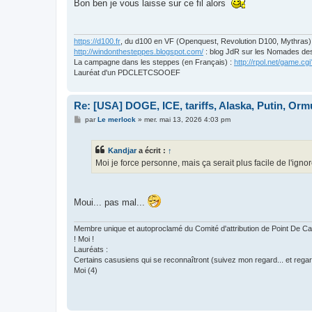
Bon ben je vous laisse sur ce fil alors
https://d100.fr
, du d100 en VF (Openquest, Revolution D100, Mythras)
http://windonthesteppes.blogspot.com/
: blog JdR sur les Nomades de
La campagne dans les steppes (en Français) :
http://rpol.net/game.
Lauréat d'un PDCLETCSOOEF
Re: [USA] DOGE, ICE, tariffs, Alaska, Putin, Orm
M
par
Le merlock
»
mer. mai 13, 2026 4:03 pm
e
s
s
Kandjar
a écrit :
↑
a
g
Moi je force personne, mais ça serait plus facile de l'igno
e
Moui... pas mal...
Membre unique et autoproclamé du Comité d'attribution de Point De
! Moi !
Lauréats :
Certains casusiens qui se reconnaîtront (suivez mon regard... et regar
Moi (4)