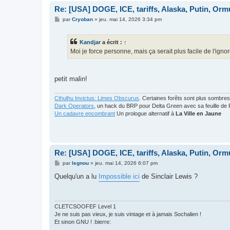
Re: [USA] DOGE, ICE, tariffs, Alaska, Putin, Orm
M
par
Cryoban
»
jeu. mai 14, 2026 3:34 pm
e
s
s
Kandjar
a écrit :
↑
a
g
Moi je force personne, mais ça serait plus facile de l'igno
e
petit malin!
Cthulhu Invictus: Limes Obscurus
. Certaines forêts sont plus sombres
Dark Operators
, un hack du BRP pour Delta Green avec sa feuille de 
Un cadavre encombrant
Un prologue alternatif à
La Ville en Jaune
Re: [USA] DOGE, ICE, tariffs, Alaska, Putin, Orm
M
par
legnou
»
jeu. mai 14, 2026 6:07 pm
e
s
Quelqu'un a lu
Impossible ici
de Sinclair Lewis ?
s
a
g
e
CLETCSOOFEF Level 1
Je ne suis pas vieux, je suis vintage et à jamais Sochalien !
Et sinon GNU ! :bierre: