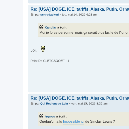
Re: [USA] DOGE, ICE, tariffs, Alaska, Putin, Orm
M
par
senradackod
»
jeu. mai 14, 2026 6:23 pm
e
s
s
Kandjar
a écrit :
↑
a
g
Moi je force personne, mais ça serait plus facile de l'igno
e
Joli.
Point De CLETCSOOEF : 1
Re: [USA] DOGE, ICE, tariffs, Alaska, Putin, Orm
M
par
Qui Revient de Loin
»
ven. mai 15, 2026 8:32 am
e
s
s
legnou
a écrit :
↑
a
g
Quelqu'un a lu
Impossible ici
de Sinclair Lewis ?
e