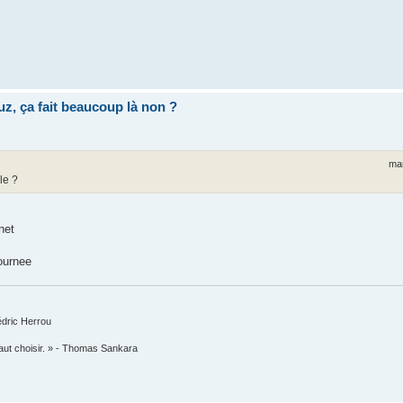
uz, ça fait beaucoup là non ?
mar
le ?
net
journee
édric Herrou
faut choisir. » - Thomas Sankara