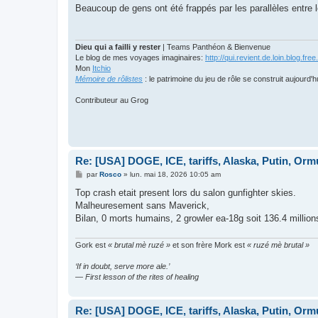
Beaucoup de gens ont été frappés par les parallèles entre
Dieu qui a failli y rester
| Teams Panthéon & Bienvenue
Le blog de mes voyages imaginaires:
http://qui.revient.de.loin.blog.free.
Mon
Itchio
Mémoire de rôlistes
: le patrimoine du jeu de rôle se construit aujourd'h
Contributeur au Grog
Re: [USA] DOGE, ICE, tariffs, Alaska, Putin, Orm
M
par
Rosco
»
lun. mai 18, 2026 10:05 am
e
s
Top crash etait present lors du salon gunfighter skies.
s
Malheuresement sans Maverick,
a
g
Bilan, 0 morts humains, 2 growler ea-18g soit 136.4 million
e
Gork est
« brutal mè ruzé »
et son frère Mork est
« ruzé mè brutal »
‘If in doubt, serve more ale.’
— First lesson of the rites of healing
Re: [USA] DOGE, ICE, tariffs, Alaska, Putin, Orm