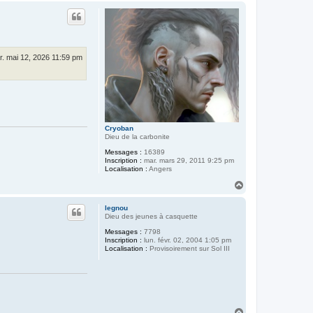
u
t
r. mai 12, 2026 11:59 pm
Cryoban
Dieu de la carbonite
Messages :
16389
Inscription :
mar. mars 29, 2011 9:25 pm
Localisation :
Angers
H
a
u
legnou
t
Dieu des jeunes à casquette
Messages :
7798
Inscription :
lun. févr. 02, 2004 1:05 pm
Localisation :
Provisoirement sur Sol III
H