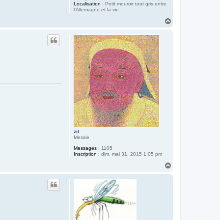
Localisation :
Petit mouroir tout gris entre
l'Allemagne et la vie
H
a
u
t
zit
Messie
Messages :
1105
Inscription :
dim. mai 31, 2015 1:05 pm
H
a
u
t