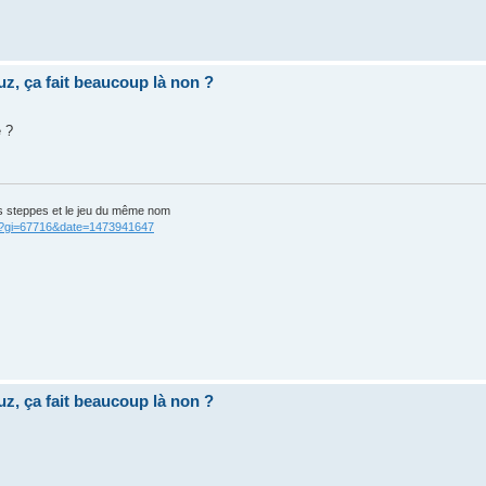
uz, ça fait beaucoup là non ?
e ?
s steppes et le jeu du même nom
cgi?gi=67716&date=1473941647
uz, ça fait beaucoup là non ?