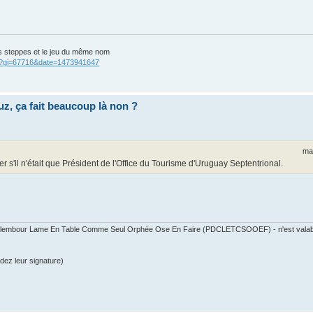
s steppes et le jeu du même nom
cgi?gi=67716&date=1473941647
uz, ça fait beaucoup là non ?
ma
rer s'il n'était que Président de l'Office du Tourisme d'Uruguay Septentrional.
 Calembour Lame En Table Comme Seul Orphée Ose En Faire (PDCLETCSOOEF) - n'est valable
dez leur signature)