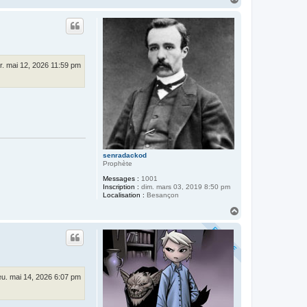
a
u
t
r. mai 12, 2026 11:59 pm
senradackod
Prophète
Messages :
1001
Inscription :
dim. mars 03, 2019 8:50 pm
Localisation :
Besançon
H
a
u
t
eu. mai 14, 2026 6:07 pm