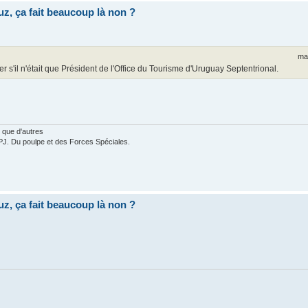
uz, ça fait beaucoup là non ?
ma
rer s'il n'était que Président de l'Office du Tourisme d'Uruguay Septentrional.
 que d'autres
PJ. Du poulpe et des Forces Spéciales.
uz, ça fait beaucoup là non ?