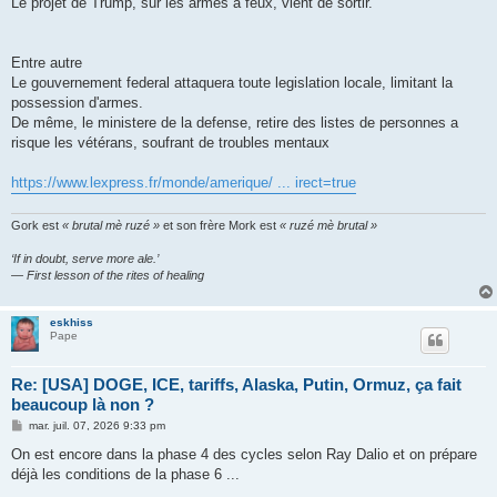
Le projet de Trump, sur les armes à feux, vient de sortir.
a
g
e
Entre autre
Le gouvernement federal attaquera toute legislation locale, limitant la
possession d'armes.
De même, le ministere de la defense, retire des listes de personnes a
risque les vétérans, soufrant de troubles mentaux
https://www.lexpress.fr/monde/amerique/ ... irect=true
Gork est
« brutal mè ruzé »
et son frère Mork est
« ruzé mè brutal »
‘If in doubt, serve more ale.’
— First lesson of the rites of healing
eskhiss
Pape
Re: [USA] DOGE, ICE, tariffs, Alaska, Putin, Ormuz, ça fait
beaucoup là non ?
M
mar. juil. 07, 2026 9:33 pm
e
s
On est encore dans la phase 4 des cycles selon Ray Dalio et on prépare
s
déjà les conditions de la phase 6 ...
a
g