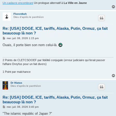
Un cadavre encombrant
Un prologue alternatif à
La Ville en Jaune
Florentbzh
Dieu d'après le panthéon
Re: [USA] DOGE, ICE, tariffs, Alaska, Putin, Ormuz, ça fait
beaucoup là non ?
M
mer. juil. 08, 2026 1:15 pm
e
s
Ouais, il porte bien son nom celui-là.
s
a
g
e
2 Points de CLETCSOOEF par fidélité conjugale (erreur judiciaire qui ferait passer
l'affaire Dreyfus pour un fait divers)
1 Point par malchance
Dr Hiatus
Dieu d'après le panthéon
Re: [USA] DOGE, ICE, tariffs, Alaska, Putin, Ormuz, ça fait
beaucoup là non ?
M
mer. juil. 08, 2026 3:40 pm
e
s
"The islamic republic of Japan ?"
s