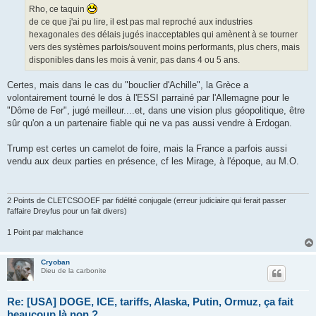
g
Rho, ce taquin
e
de ce que j'ai pu lire, il est pas mal reproché aux industries
hexagonales des délais jugés inacceptables qui amènent à se tourner
vers des systèmes parfois/souvent moins performants, plus chers, mais
disponibles dans les mois à venir, pas dans 4 ou 5 ans.
Certes, mais dans le cas du "bouclier d'Achille", la Grèce a
volontairement tourné le dos à l'ESSI parrainé par l'Allemagne pour le
"Dôme de Fer", jugé meilleur....et, dans une vision plus géopolitique, être
sûr qu'on a un partenaire fiable qui ne va pas aussi vendre à Erdogan.
Trump est certes un camelot de foire, mais la France a parfois aussi
vendu aux deux parties en présence, cf les Mirage, à l'époque, au M.O.
2 Points de CLETCSOOEF par fidélité conjugale (erreur judiciaire qui ferait passer
l'affaire Dreyfus pour un fait divers)
1 Point par malchance
Cryoban
Dieu de la carbonite
Re: [USA] DOGE, ICE, tariffs, Alaska, Putin, Ormuz, ça fait
beaucoup là non ?