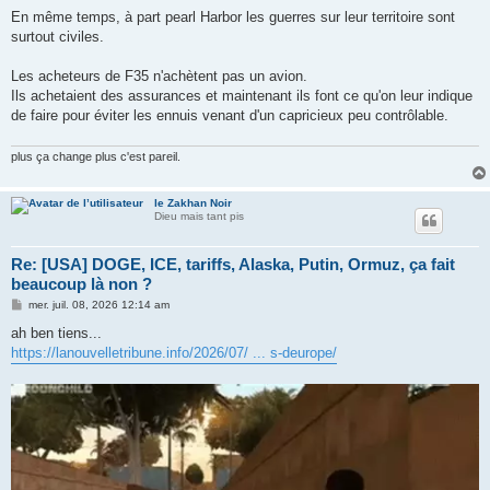
e
En même temps, à part pearl Harbor les guerres sur leur territoire sont
surtout civiles.
Les acheteurs de F35 n'achètent pas un avion.
Ils achetaient des assurances et maintenant ils font ce qu'on leur indique
de faire pour éviter les ennuis venant d'un capricieux peu contrôlable.
plus ça change plus c'est pareil.
le Zakhan Noir
Dieu mais tant pis
Re: [USA] DOGE, ICE, tariffs, Alaska, Putin, Ormuz, ça fait
beaucoup là non ?
M
mer. juil. 08, 2026 12:14 am
e
s
ah ben tiens...
s
https://lanouvelletribune.info/2026/07/ ... s-deurope/
a
g
e