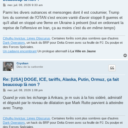
M
mer. juil. 08, 2026 9:33 am
e
s
Parmi les divers outrances et mensonges dont il est coutumier, Trump
s
lors du sommet de l'OTAN s'est encore vanté d'avoir stoppé 8 guerres et
a
g
qu'il allait en stoppé une 9eme en Ukraine à présent (tout en ordonnant la
e
reprise de l'offensive en Iran, ça au moins c'est du
en même temps
)
Cthulhu Invictus: Limes Obscurus
. Certaines forêts sont plus sombres que d'autres
Dark Operators
, un hack du BRP pour Delta Green avec sa feuille de PJ. Du poulpe et
des Forces Spéciales.
Un cadavre encombrant
Un prologue alternatif à
La Ville en Jaune
Cryoban
Dieu de la carbonite
Re: [USA] DOGE, ICE, tariffs, Alaska, Putin, Ormuz, ça fait
beaucoup là non ?
M
mer. juil. 08, 2026 1:08 pm
e
s
Quand je vois les échange à Ankara, je m suis à la fois sidéré, admiratif
s
et dégouté par le niveau de dilatation que Mark Rutte parvient à atteindre
a
g
avec Trump.
e
Cthulhu Invictus: Limes Obscurus
. Certaines forêts sont plus sombres que d'autres
Dark Operators
, un hack du BRP pour Delta Green avec sa feuille de PJ. Du poulpe et
des Forces Spéciales.