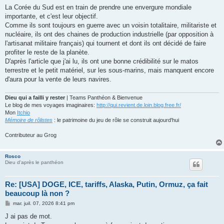
s
La Corée du Sud est en train de prendre une envergure mondiale
s
importante, et c'est leur objectif.
a
g
Comme ils sont toujours en guerre avec un voisin totalitaire, militariste et
e
nucléaire, ils ont des chaines de production industrielle (par opposition à
l'artisanat militaire français) qui tournent et dont ils ont décidé de faire
profiter le reste de la planète.
D'après l'article que j'ai lu, ils ont une bonne crédibilité sur le matos
terrestre et le petit matériel, sur les sous-marins, mais manquent encore
d'aura pour la vente de leurs navires.
Dieu qui a failli y rester
| Teams Panthéon & Bienvenue
Le blog de mes voyages imaginaires:
http://qui.revient.de.loin.blog.free.fr/
Mon
Itchio
Mémoire de rôlistes
: le patrimoine du jeu de rôle se construit aujourd'hui
Contributeur au Grog
Rosco
Dieu d'après le panthéon
Re: [USA] DOGE, ICE, tariffs, Alaska, Putin, Ormuz, ça fait
beaucoup là non ?
M
mar. juil. 07, 2026 8:41 pm
e
s
J ai pas de mot.
s