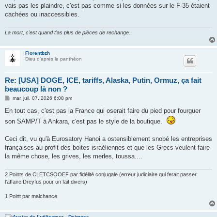
vais pas les plaindre, c'est pas comme si les données sur le F-35 étaient
cachées ou inaccessibles.
La mort, c'est quand t'as plus de pièces de rechange.
Florentbzh
Dieu d'après le panthéon
Re: [USA] DOGE, ICE, tariffs, Alaska, Putin, Ormuz, ça fait
beaucoup là non ?
M
mar. juil. 07, 2026 6:08 pm
e
s
En tout cas, c'est pas la France qui oserait faire du pied pour fourguer
s
son SAMP/T à Ankara, c'est pas le style de la boutique.
a
g
e
Ceci dit, vu qu'à Eurosatory Hanoi a ostensiblement snobé les entreprises
françaises au profit des boites israéliennes et que les Grecs veulent faire
la même chose, les grives, les merles, toussa....
2 Points de CLETCSOOEF par fidélité conjugale (erreur judiciaire qui ferait passer
l'affaire Dreyfus pour un fait divers)
1 Point par malchance
Deimoss