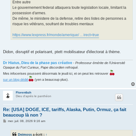
Entre autre
Le gouvernement federal attaquera toute legislation locale, limitant la
possession d'armes.
De même, le ministere de la defense, retire des listes de personnes a
risque les vétérans, soufrant de troubles mentaux
https://www.lexpress.fr/monde/amerique/ ... irect=true
Didon, disruptif et polarisant, ptett mobilisateur d'électorat à thème.
Dr Hiatus, Dieu de la phase pas créative
-
Professeur émérite de l'Université
Opaque du Fort Curieux, Pape discordien refroqué.
Mes infocerises poussent désormais le jeudi ici, et on peut les retrouver
sur un blog dédié
(yen a beaucoup plus).
Florentbzh
Dieu d'après le panthéon
Re: [USA] DOGE, ICE, tariffs, Alaska, Putin, Ormuz, ça fait
beaucoup là non ?
M
mer. juil. 08, 2026 9:16 am
e
s
s
Deimoss
a écrit :
↑
a