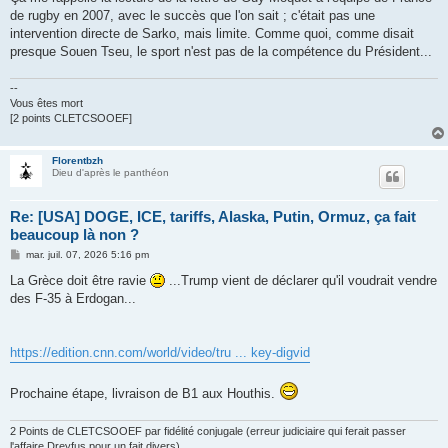
de rugby en 2007, avec le succès que l'on sait ; c'était pas une
intervention directe de Sarko, mais limite. Comme quoi, comme disait
presque Souen Tseu, le sport n'est pas de la compétence du Président...
--
Vous êtes mort
[2 points CLETCSOOEF]
Florentbzh
Dieu d'après le panthéon
Re: [USA] DOGE, ICE, tariffs, Alaska, Putin, Ormuz, ça fait
beaucoup là non ?
M
mar. juil. 07, 2026 5:16 pm
e
s
La Grèce doit être ravie
...Trump vient de déclarer qu'il voudrait vendre
s
des F-35 à Erdogan...
a
g
e
https://edition.cnn.com/world/video/tru ... key-digvid
Prochaine étape, livraison de B1 aux Houthis.
2 Points de CLETCSOOEF par fidélité conjugale (erreur judiciaire qui ferait passer
l'affaire Dreyfus pour un fait divers)