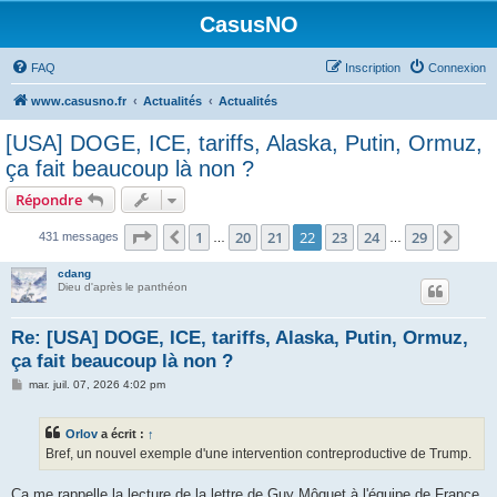
CasusNO
FAQ
Inscription
Connexion
www.casusno.fr
Actualités
Actualités
[USA] DOGE, ICE, tariffs, Alaska, Putin, Ormuz,
ça fait beaucoup là non ?
Répondre
Page
22
sur
29
1
20
21
22
23
24
29
Précédent
Suiv
431 messages
…
…
cdang
Dieu d'après le panthéon
Re: [USA] DOGE, ICE, tariffs, Alaska, Putin, Ormuz,
ça fait beaucoup là non ?
M
mar. juil. 07, 2026 4:02 pm
e
s
s
Orlov
a écrit :
↑
a
g
Bref, un nouvel exemple d'une intervention contreproductive de Trump.
e
Ça me rappelle la lecture de la lettre de Guy Môquet à l'équipe de France