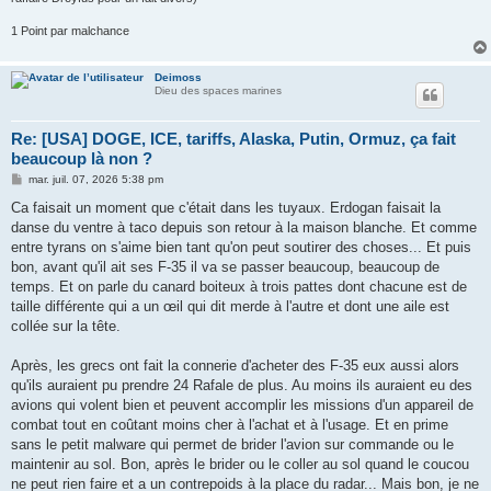
1 Point par malchance
Deimoss
Dieu des spaces marines
Re: [USA] DOGE, ICE, tariffs, Alaska, Putin, Ormuz, ça fait
beaucoup là non ?
M
mar. juil. 07, 2026 5:38 pm
e
s
Ca faisait un moment que c'était dans les tuyaux. Erdogan faisait la
s
danse du ventre à taco depuis son retour à la maison blanche. Et comme
a
g
entre tyrans on s'aime bien tant qu'on peut soutirer des choses... Et puis
e
bon, avant qu'il ait ses F-35 il va se passer beaucoup, beaucoup de
temps. Et on parle du canard boiteux à trois pattes dont chacune est de
taille différente qui a un œil qui dit merde à l'autre et dont une aile est
collée sur la tête.
Après, les grecs ont fait la connerie d'acheter des F-35 eux aussi alors
qu'ils auraient pu prendre 24 Rafale de plus. Au moins ils auraient eu des
avions qui volent bien et peuvent accomplir les missions d'un appareil de
combat tout en coûtant moins cher à l'achat et à l'usage. Et en prime
sans le petit malware qui permet de brider l'avion sur commande ou le
maintenir au sol. Bon, après le brider ou le coller au sol quand le coucou
ne peut rien faire et a un contrepoids à la place du radar... Mais bon, je ne