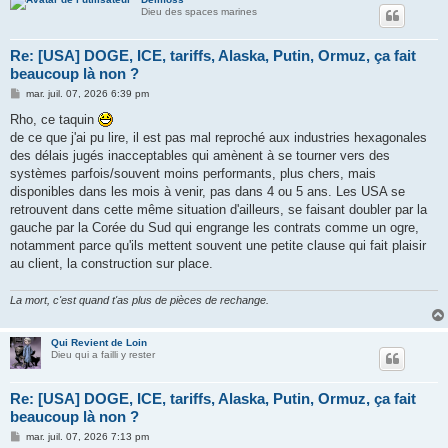
Dieu des spaces marines
Re: [USA] DOGE, ICE, tariffs, Alaska, Putin, Ormuz, ça fait
beaucoup là non ?
M
mar. juil. 07, 2026 6:39 pm
e
s
Rho, ce taquin
s
de ce que j'ai pu lire, il est pas mal reproché aux industries hexagonales
a
g
des délais jugés inacceptables qui amènent à se tourner vers des
e
systèmes parfois/souvent moins performants, plus chers, mais
disponibles dans les mois à venir, pas dans 4 ou 5 ans. Les USA se
retrouvent dans cette même situation d'ailleurs, se faisant doubler par la
gauche par la Corée du Sud qui engrange les contrats comme un ogre,
notamment parce qu'ils mettent souvent une petite clause qui fait plaisir
au client, la construction sur place.
La mort, c'est quand t'as plus de pièces de rechange.
Qui Revient de Loin
Dieu qui a failli y rester
Re: [USA] DOGE, ICE, tariffs, Alaska, Putin, Ormuz, ça fait
beaucoup là non ?
M
mar. juil. 07, 2026 7:13 pm
e