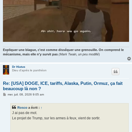
Expliquer une blague, c'est comme disséquer une grenouille. On comprend le
mécanisme, mais elle n'y survit pas
(Mark Twain, un peu modifié
)
Dr Hiatus
Dieu d'après le panthéon
Re: [USA] DOGE, ICE, tariffs, Alaska, Putin, Ormuz, ça fait
beaucoup là non ?
M
mer. juil. 08, 2026 9:05 am
e
s
s
Rosco
a écrit :
↑
a
g
J ai pas de mot.
e
Le projet de Trump, sur les armes à feux, vient de sortir.