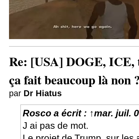
Re: [USA] DOGE, ICE, ta
ça fait beaucoup là non 
par
Dr Hiatus
Rosco
a écrit :
↑
mar. juil.
J ai pas de mot.
Le projet de Trump, sur les 