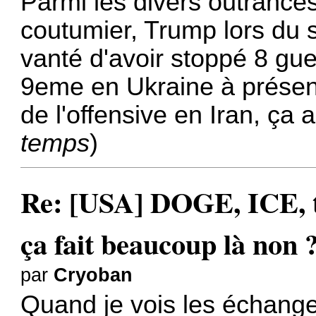
Parmi les divers outrance
coutumier, Trump lors du
vanté d'avoir stoppé 8 guer
9eme en Ukraine à présent
de l'offensive en Iran, ça
temps
)
Re: [USA] DOGE, ICE, ta
ça fait beaucoup là non 
par
Cryoban
Quand je vois les échange 