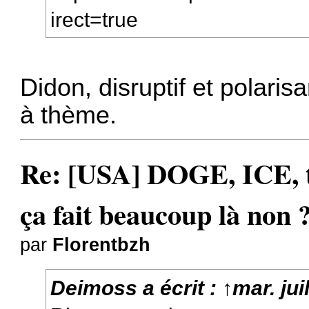
irect=true
Didon, disruptif et polarisa
à thème.
Re: [USA] DOGE, ICE, ta
ça fait beaucoup là non 
par
Florentbzh
Deimoss
a écrit :
↑
mar. jui