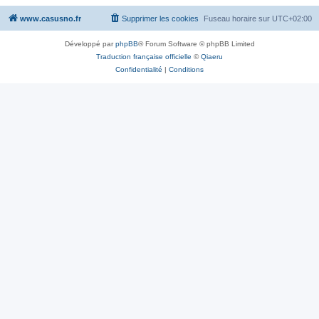
www.casusno.fr
Supprimer les cookies
Fuseau horaire sur
UTC+02:00
Développé par
phpBB
® Forum Software © phpBB Limited
Traduction française officielle
©
Qiaeru
Confidentialité
|
Conditions