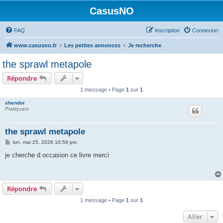
CasusNO
FAQ
Inscription
Connexion
www.casusno.fr
Les petites annonces
Je recherche
the sprawl metapole
Répondre
1 message • Page
1
sur
1
shendor
Pratiquant
the sprawl metapole
M
lun. mai 25, 2026 10:59 pm
e
s
je cherche d occasion ce livre merci
s
a
g
e
Répondre
1 message • Page
1
sur
1
Aller