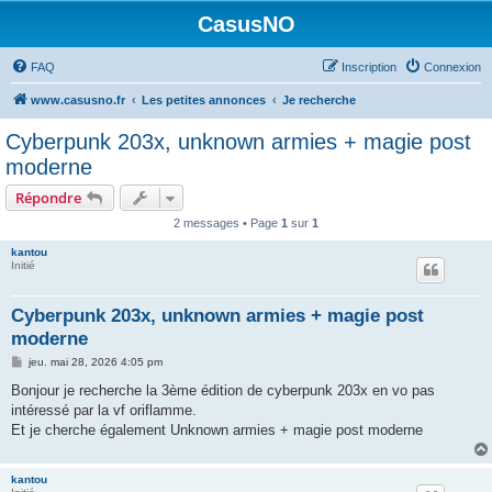
CasusNO
FAQ
Inscription
Connexion
www.casusno.fr
Les petites annonces
Je recherche
Cyberpunk 203x, unknown armies + magie post
moderne
Répondre
2 messages • Page
1
sur
1
kantou
Initié
Cyberpunk 203x, unknown armies + magie post
moderne
M
jeu. mai 28, 2026 4:05 pm
e
s
Bonjour je recherche la 3ème édition de cyberpunk 203x en vo pas
s
intéressé par la vf oriflamme.
a
g
Et je cherche également Unknown armies + magie post moderne
e
kantou