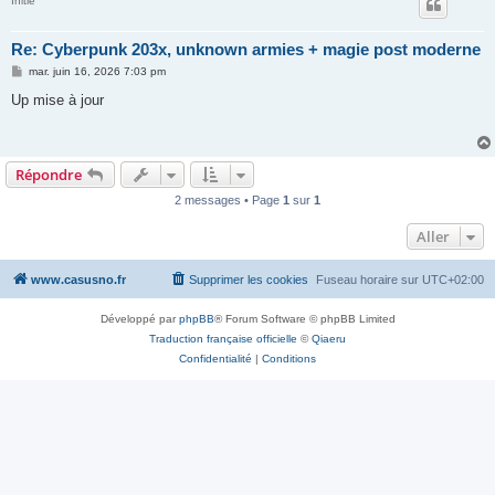
Initié
Re: Cyberpunk 203x, unknown armies + magie post moderne
M
mar. juin 16, 2026 7:03 pm
e
s
Up mise à jour
s
a
g
e
Répondre
2 messages • Page
1
sur
1
Aller
www.casusno.fr
Supprimer les cookies
Fuseau horaire sur
UTC+02:00
Développé par
phpBB
® Forum Software © phpBB Limited
Traduction française officielle
©
Qiaeru
Confidentialité
|
Conditions