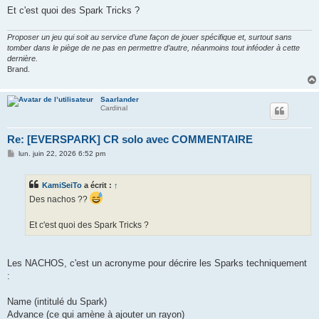
g
Et c'est quoi des Spark Tricks ?
e
Proposer un jeu qui soit au service d’une façon de jouer spécifique et, surtout sans
tomber dans le piège de ne pas en permettre d’autre, néanmoins tout inféoder à cette
dernière.
Brand.
Saarlander
Cardinal
Re: [EVERSPARK] CR solo avec COMMENTAIRE
M
lun. juin 22, 2026 6:52 pm
e
s
s
KamiSeiTo
a écrit :
↑
a
g
Des nachos ??
e
Et c'est quoi des Spark Tricks ?
Les NACHOS, c'est un acronyme pour décrire les Sparks techniquement
:
Name (intitulé du Spark)
Advance (ce qui amène à ajouter un rayon)