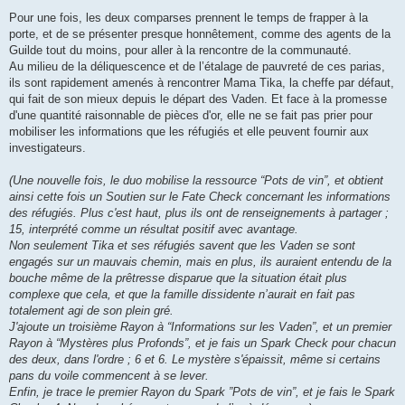
Pour une fois, les deux comparses prennent le temps de frapper à la
porte, et de se présenter presque honnêtement, comme des agents de la
Guilde tout du moins, pour aller à la rencontre de la communauté.
Au milieu de la déliquescence et de l’étalage de pauvreté de ces parias,
ils sont rapidement amenés à rencontrer Mama Tika, la cheffe par défaut,
qui fait de son mieux depuis le départ des Vaden. Et face à la promesse
d'une quantité raisonnable de pièces d'or, elle ne se fait pas prier pour
mobiliser les informations que les réfugiés et elle peuvent fournir aux
investigateurs.
(Une nouvelle fois, le duo mobilise la ressource “Pots de vin”, et obtient
ainsi cette fois un Soutien sur le Fate Check concernant les informations
des réfugiés. Plus c'est haut, plus ils ont de renseignements à partager ;
15, interprété comme un résultat positif avec avantage.
Non seulement Tika et ses réfugiés savent que les Vaden se sont
engagés sur un mauvais chemin, mais en plus, ils auraient entendu de la
bouche même de la prêtresse disparue que la situation était plus
complexe que cela, et que la famille dissidente n’aurait en fait pas
totalement agi de son plein gré.
J'ajoute un troisième Rayon à “Informations sur les Vaden”, et un premier
Rayon à “Mystères plus Profonds”, et je fais un Spark Check pour chacun
des deux, dans l'ordre ; 6 et 6. Le mystère s'épaissit, même si certains
pans du voile commencent à se lever.
Enfin, je trace le premier Rayon du Spark ”Pots de vin”, et je fais le Spark