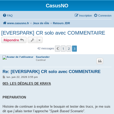
CasusNO
FAQ
Inscription
Connexion
www.casusno.fr
Jeux de rôle
Retours JDR
[EVERSPARK] CR solo avec COMMENTAIRE
Répondre
1
2
3
Précédent
42 messages
Saarlander
Cardinal
Re: [EVERSPARK] CR solo avec COMMENTAIRE
M
lun. juin 22, 2026 3:55 pm
e
s
003- LES DÉDALES DE KRAYA
s
a
g
e
PREPARATION
Histoire de continuer à exploiter le bouquin et tester des trucs, je me suis
dit que j’allais tenter l’approche “
Spark Based Scenario
”.