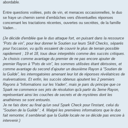
abordable.
Entre questions voilées, pots de vin, et menaces occasionnelles, le duo
se fraye un chemin semé d’embûches vers d'éventuelles réponses
concernant les tractations récentes, ouvertes ou secrètes, de la famille
Vaden…
(Je décide d'emblée que le duo attaque fort, en puisant dans la ressource
“Pots de vin”, pour leur donner le Soutien sur leurs Skill Checks, séparés
pour l'occasion, vu qu'ils essaient de couvrir le plus de terrain possible
rapidement ; 19 et 18, tous deux interprétés comme des succès critiques.
Je choisis comme avantage du premier de ne pas encore ajouter de
premier Rayon à “Pots de vin”, les sommes utilisées étant dérisoires, et
comme avantage du second d’ajouter un deuxième Rayon à “Soutien de
la Guilde”, les interrogatoires amenant leur lot de réponses révélatrices de
malversations. Et enfin, les succès obtenus ajoutent les 2 premiers
Rayons à “Informations sur les Vaden”, mais je pars du principe que ce
Spark ne commence ses jets de résolution qu'à partir du 3eme Rayon,
représentant ainsi les couches de secrets et de mystères dont les
anathèmes se sont entourés.
Je ne fais donc au final qu'un seul Spark Check pour l'instant, celui du
“Soutien de la Guilde” ; 4. Malgré les premières informations que le duo
fait remonter, il semblerait que la Guilde locale ne se décide pas encore à
intervenir.)