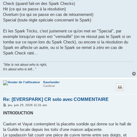
Check (quand fait-on des Spark Checks)
Hit (ce qui se passe à la résolution)
Overturn (ce qui se passe en cas de retournement)
Special (toute règle spéciale concernant le Spark)
Et les Spark Tricks, c'est justement ce qu'on met en "Special", par
exemple lorsqu'un rayon est "verrouillé" (on ne résout pas le Spark si on
tombe sur ce rayon lors du Spark Check), ou encore si la résolution du
Spark en affecte un autre, ou si le Spark se remet à zéro en cas de
Spark Check raté...
"War is not about who is right,
It's about who is left..."
Saarlander
Cardinal
Re: [EVERSPARK] CR solo avec COMMENTAIRE
M
jeu. juin 25, 2026 11:31 am
e
s
INTRODUCTION
s
a
g
Caelum et Vayat contemplent la placette sordide qui donne sur le hall de
e
la Guilde locale depuis les toits d’une maison adjacente.
Le spadassin fait courir une pièce de cuivre ternie entre ses doigts, et