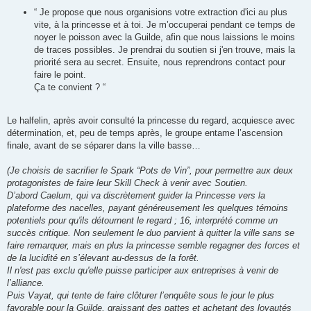
“ Je propose que nous organisions votre extraction d'ici au plus
vite, à la princesse et à toi. Je m’occuperai pendant ce temps de
noyer le poisson avec la Guilde, afin que nous laissions le moins
de traces possibles. Je prendrai du soutien si j'en trouve, mais la
priorité sera au secret. Ensuite, nous reprendrons contact pour
faire le point.
Ça te convient ? “
Le halfelin, après avoir consulté la princesse du regard, acquiesce avec
détermination, et, peu de temps après, le groupe entame l’ascension
finale, avant de se séparer dans la ville basse…
(Je choisis de sacrifier le Spark “Pots de Vin”, pour permettre aux deux
protagonistes de faire leur Skill Check à venir avec Soutien.
D’abord Caelum, qui va discrètement guider la Princesse vers la
plateforme des nacelles, payant généreusement les quelques témoins
potentiels pour qu'ils détournent le regard ; 16, interprété comme un
succès critique. Non seulement le duo parvient à quitter la ville sans se
faire remarquer, mais en plus la princesse semble regagner des forces et
de la lucidité en s’élevant au-dessus de la forêt.
Il n'est pas exclu qu'elle puisse participer aux entreprises à venir de
l’alliance.
Puis Vayat, qui tente de faire clôturer l’enquête sous le jour le plus
favorable pour la Guilde, graissant des pattes et achetant des loyautés