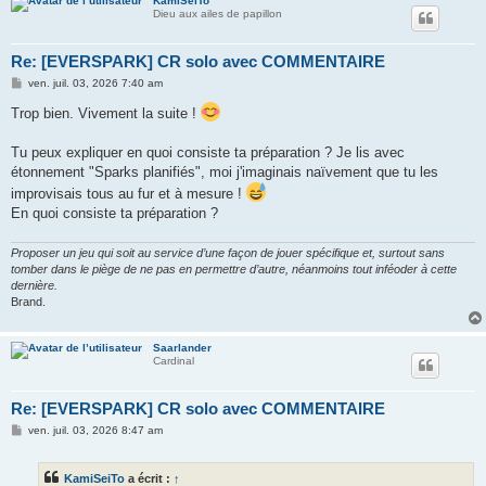
KamiSeiTo
Dieu aux ailes de papillon
Re: [EVERSPARK] CR solo avec COMMENTAIRE
M
ven. juil. 03, 2026 7:40 am
e
s
Trop bien. Vivement la suite !
s
a
g
Tu peux expliquer en quoi consiste ta préparation ? Je lis avec
e
étonnement "Sparks planifiés", moi j'imaginais naïvement que tu les
improvisais tous au fur et à mesure !
En quoi consiste ta préparation ?
Proposer un jeu qui soit au service d’une façon de jouer spécifique et, surtout sans
tomber dans le piège de ne pas en permettre d’autre, néanmoins tout inféoder à cette
dernière.
Brand.
Saarlander
Cardinal
Re: [EVERSPARK] CR solo avec COMMENTAIRE
M
ven. juil. 03, 2026 8:47 am
e
s
s
KamiSeiTo
a écrit :
↑
a