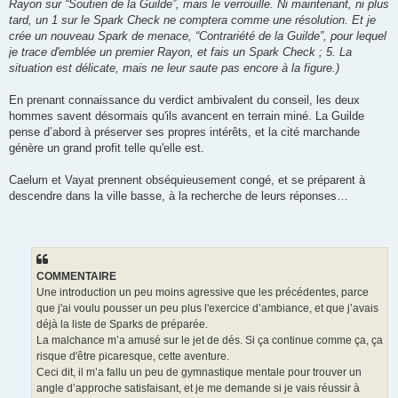
Rayon sur “Soutien de la Guilde”, mais le verrouille. Ni maintenant, ni plus
tard, un 1 sur le Spark Check ne comptera comme une résolution. Et je
crée un nouveau Spark de menace, “Contrariété de la Guilde”, pour lequel
je trace d'emblée un premier Rayon, et fais un Spark Check ; 5. La
situation est délicate, mais ne leur saute pas encore à la figure.)
En prenant connaissance du verdict ambivalent du conseil, les deux
hommes savent désormais qu'ils avancent en terrain miné. La Guilde
pense d’abord à préserver ses propres intérêts, et la cité marchande
génère un grand profit telle qu'elle est.
Caelum et Vayat prennent obséquieusement congé, et se préparent à
descendre dans la ville basse, à la recherche de leurs réponses…
COMMENTAIRE
Une introduction un peu moins agressive que les précédentes, parce
que j'ai voulu pousser un peu plus l'exercice d’ambiance, et que j’avais
déjà la liste de Sparks de préparée.
La malchance m’a amusé sur le jet de dés. Si ça continue comme ça, ça
risque d'être picaresque, cette aventure.
Ceci dit, il m’a fallu un peu de gymnastique mentale pour trouver un
angle d’approche satisfaisant, et je me demande si je vais réussir à