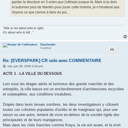
garder la structure en 3 actes que j'utilisais jusque-là. Mais si je dois
m’autoriser plus de libertés pour jouer cette histoire, je n’hésiterai pas.
Voyons ce que j'arrive à faire du jeu…
"War is not about who is right,
It's about who is left..."
Saarlander
Cardinal
Re: [EVERSPARK] CR solo avec COMMENTAIRE
M
mar. juin 30, 2026 2:04 pm
e
s
ACTE 1 - LA VILLE DU DESSOUS
s
a
g
Loin sous les étages aérés et lumineux des grands marchés et des
e
entrepôts, la ville basse est un enchevêtrement d’architectures recyclées
et surpeuplées, aux conditions insalubres.
Drapés dans leurs tenues sombres, les deux investigateurs y côtoient
toutes ces cohortes populaires d’exilés et de marginaux qui, pour une
raison ou une autre, tentent de vivre en-dehors de la société rigide des
principautés et de leurs manigances.
Mais dans les cités franches comme Kraya, la vie est avare, et la mort