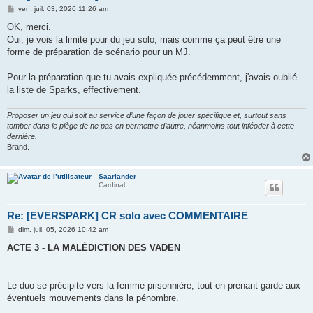
M
ven. juil. 03, 2026 11:26 am
e
s
OK, merci.
s
Oui, je vois la limite pour du jeu solo, mais comme ça peut être une
a
g
forme de préparation de scénario pour un MJ.
e
Pour la préparation que tu avais expliquée précédemment, j'avais oublié
la liste de Sparks, effectivement.
Proposer un jeu qui soit au service d’une façon de jouer spécifique et, surtout sans
tomber dans le piège de ne pas en permettre d’autre, néanmoins tout inféoder à cette
dernière.
Brand.
Saarlander
Cardinal
Re: [EVERSPARK] CR solo avec COMMENTAIRE
M
dim. juil. 05, 2026 10:42 am
e
s
ACTE 3 - LA MALÉDICTION DES VADEN
s
a
g
e
Le duo se précipite vers la femme prisonnière, tout en prenant garde aux
éventuels mouvements dans la pénombre.