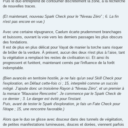
Puis le duo entreprend de contourner discrètement la zone, à la recherche
de nouvelles traces.
(Et maintenant, nouveau Spark Check pour le “Niveau Zéro” ; 6. La fin
n'est pas encore en vue.)
Avec une certaine répugnance, Caelum écarte prudemment branchages
et buissons, ouvrant la voie vers les derniers passages les plus obscurs
des fondations.
Il est de plus en plus délicat pour Vayat de manier la torche sans risquer
de brûler de la verdure. À présent, aucun des deux n'est plus à l’aise, tant
la végétation a remplacé les restes de civilisation ici. Et ainsi ils
progressent et furètent, maintenant cernés par l'influence de la forêt
indomptable.
(Bien avancés en territoire hostile, je ne fais qu'un seul Skill Check pour
l'exploration, en Défaut cette-fois ci ; 15, interprété comme un succès
mitigé. J’ajoute donc un troisième Rayon à “Niveau Zéro”, et un premier à
la menace “Mauvaise Rencontre”. Je commence par le Spark Check de
ce dernier ; 3. Le danger est évité pour l'instant.
Puis, avant de tester le Spark d'exploration, je fais un Fate Check pour
l'étape ; 15, une rencontre favorable.)
Alors que le duo se glisse avec douceur dans des tunnels de végétation,
de petites manifestations lumineuses, douces et dorées, viennent parfois