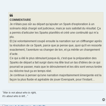
COMMENTAIRE
Je n'étais pas sûr au départ qu'ajouter un Spark d'exploration à un
scénario déjà chargé soit judicieux, mais je suis satisfait du résultat. Ça
a permis d'articuler les Sparks planifiés et créé une continuité qui m’a
plu.
Et j'ai volontairement coupé ensuite la narration sur un cliffhanger après
la résolution de ce Spark, parce que je pense que, quoi qu'il en ressorte
exactement, l’aventure va changer de ton, et ça mérite un changement
d’acte.
Ce qui a été le plus stimulant jusque-là, c'est que la préparation des
Sparks de départ a fait surgir dans ma tête tout un tas d'idées de ce qui
pourrait se passer, mais que le déroulement et les dés sont venus tordre
ou réécrire tout ça en temps réel.
Je continue à penser qu'une narration majoritairement émergente est la
façon la plus fluide et agréable de jouer Everspark, pour l'instant…
"War is not about who is right,
It's about who is left..."