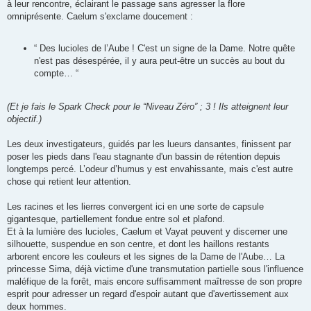
à leur rencontre, éclairant le passage sans agresser la flore
omniprésente. Caelum s'exclame doucement :
“ Des lucioles de l’Aube ! C'est un signe de la Dame. Notre quête
n'est pas désespérée, il y aura peut-être un succès au bout du
compte… “
(Et je fais le Spark Check pour le “Niveau Zéro” ; 3 ! Ils atteignent leur
objectif.)
Les deux investigateurs, guidés par les lueurs dansantes, finissent par
poser les pieds dans l'eau stagnante d'un bassin de rétention depuis
longtemps percé. L’odeur d’humus y est envahissante, mais c'est autre
chose qui retient leur attention.
Les racines et les lierres convergent ici en une sorte de capsule
gigantesque, partiellement fondue entre sol et plafond.
Et à la lumière des lucioles, Caelum et Vayat peuvent y discerner une
silhouette, suspendue en son centre, et dont les haillons restants
arborent encore les couleurs et les signes de la Dame de l'Aube… La
princesse Sirna, déjà victime d'une transmutation partielle sous l'influence
maléfique de la forêt, mais encore suffisamment maîtresse de son propre
esprit pour adresser un regard d'espoir autant que d'avertissement aux
deux hommes.