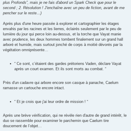
plus Profonds”, mais je ne fais d'abord un Spark Check que pour le
second ; 2. Résolution ! J'enchaîne avec un peu de fiction, avant de me
pencher sur le reste…)
Après plus d'une heure passée à explorer et cartographier les étages
envahis par les racines et les lierres, éclairés seulement par le peu de
lumière du jour qui perce loin au-dessus, et la torche que Vayat manie
avec prudence, les deux hommes tombent finalement sur un grand hall
arboré et humide, mais surtout jonché de corps à moitié dévorés par la
végétation omniprésente…
“ Ce sont, c’étaient des gardes prétoriens Vaden, déclare Vayat
après un court examen. Et ils sont morts au combat. “
Près d'un cadavre qui arbore encore son casque à panache, Caelum
ramasse un cartouche encore intact.
“ Et je crois que j'ai leur ordre de mission ! “
Après une brève vérification, qui ne révèle rien d'autre de grand intérêt, le
duo se rassemble pour examiner le parchemin que Caelum tire
doucement de l’objet…