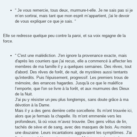
“ Je vous remercie, tous deux, murmure-t-elle. Je ne sais pas si je
m’en sortirai, mais tant que mon esprit m’appartient, j'ai le devoir
de vous expliquer ce que je sais. “
Elle se redresse quelque peu contre la paroi, et sa voix regagne de la
force.
“ C'est une malédiction. J'en ignore la provenance exacte, mais
d'après les courriers que j'ai recus, elle a commencé à affecter les
membres de ma famille il y a quelques semaines. Des rêves, tout
d'abord. Des rêves de forêt, de nuit, de mystères aussi tentants
qu'interdits. Puis l'épuisement, progressif. Les premiers trous de
mémoire, des errances hagardes. Jusqu'à ce que le maléfice
l’emporte, que l'on se livre à la forêt, et aux murmures des Dieux
de la Nuit.
J'ai pu y résister un peu plus longtemps, sans doute grâce à ma
dévotion à la Dame.
Mais il y a des gens derrière cette sorcellerie. Ils m'ont trouvée ici,
alors que je fermais la chapelle. Ils m'ont emmenée vers les
profondeurs, là où vous m’avez trouvée. Des gens vêtus de lin,
tachés de sève et de sang, avec des masques de bois. Au moins
une douzaine. Leurs incantations aggravaient les symptômes. J'ai