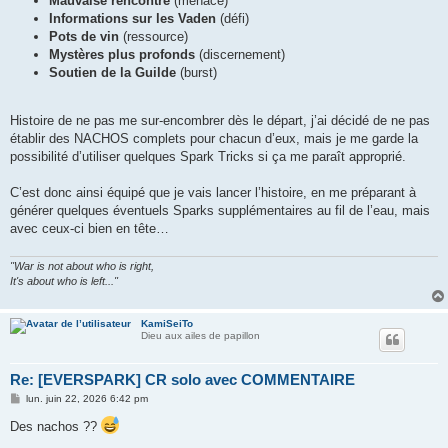
Mauvaise rencontre
(menace)
Informations sur les Vaden
(défi)
Pots de vin
(ressource)
Mystères plus profonds
(discernement)
Soutien de la Guilde
(burst)
Histoire de ne pas me sur-encombrer dès le départ, j’ai décidé de ne pas
établir des NACHOS complets pour chacun d’eux, mais je me garde la
possibilité d’utiliser quelques Spark Tricks si ça me paraît approprié.
C’est donc ainsi équipé que je vais lancer l’histoire, en me préparant à
générer quelques éventuels Sparks supplémentaires au fil de l’eau, mais
avec ceux-ci bien en tête…
"War is not about who is right,
It's about who is left..."
KamiSeiTo
Dieu aux ailes de papillon
Re: [EVERSPARK] CR solo avec COMMENTAIRE
M
lun. juin 22, 2026 6:42 pm
e
s
Des nachos ??
s
a