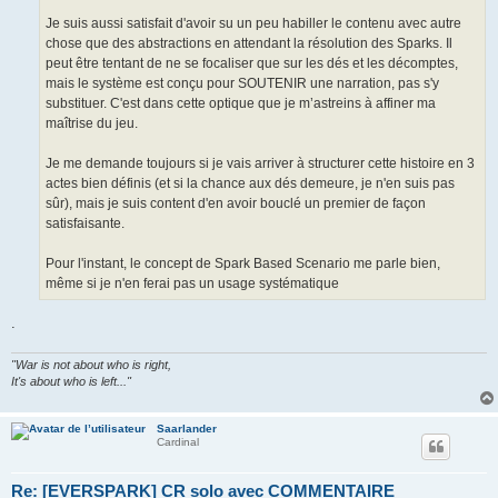
Je suis aussi satisfait d'avoir su un peu habiller le contenu avec autre
chose que des abstractions en attendant la résolution des Sparks. Il
peut être tentant de ne se focaliser que sur les dés et les décomptes,
mais le système est conçu pour SOUTENIR une narration, pas s'y
substituer. C'est dans cette optique que je m’astreins à affiner ma
maîtrise du jeu.
Je me demande toujours si je vais arriver à structurer cette histoire en 3
actes bien définis (et si la chance aux dés demeure, je n'en suis pas
sûr), mais je suis content d'en avoir bouclé un premier de façon
satisfaisante.
Pour l'instant, le concept de Spark Based Scenario me parle bien,
même si je n'en ferai pas un usage systématique
.
"War is not about who is right,
It's about who is left..."
Saarlander
Cardinal
Re: [EVERSPARK] CR solo avec COMMENTAIRE