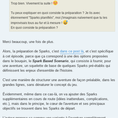
g
Trop bien. Vivement la suite !
e
Tu peux expliquer en quoi consiste ta préparation ? Je lis avec
étonnement "Sparks planifiés", moi j'imaginais naïvement que tu les
improvisais tous au fur et à mesure !
En quoi consiste ta préparation ?
Merci beaucoup, une fois de plus.
Alors, la préparation de Sparks, c'est
dans ce post là
, et c'est spécifique
à cet épisode, parce que ça correspond à une des options proposées
dans le bouquin, le
Spark Based Scenario
, qui consiste à fournir, pour
une aventure, un squelette de base de quelques Sparks pré-établis qui
définissent les enjeux d'ensemble de l'histoire.
C'est une manière de structurer une aventure de façon préalable, dans les
grandes lignes, sans dénaturer le concept du jeu.
Évidemment, même dans ce cas-là, on va ajouter des Sparks
supplémentaires en cours de route (idées inattendues, complications,
etc.), mais dans le principe, le cœur de l'aventure et ses principaux
objectifs se trouvent dans les Sparks de départ.
L'auteur propose ça comme une variante à l'aventure complètement