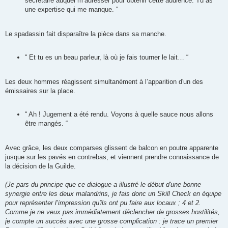
secrétaire auquel m’adresser pour obtenir cette audience. Tu as
une expertise qui me manque. “
Le spadassin fait disparaître la pièce dans sa manche.
“ Et tu es un beau parleur, là où je fais tourner le lait… “
Les deux hommes réagissent simultanément à l’apparition d'un des
émissaires sur la place.
“ Ah ! Jugement a été rendu. Voyons à quelle sauce nous allons
être mangés. “
Avec grâce, les deux comparses glissent de balcon en poutre apparente
jusque sur les pavés en contrebas, et viennent prendre connaissance de
la décision de la Guilde.
(Je pars du principe que ce dialogue a illustré le début d'une bonne
synergie entre les deux malandrins, je fais donc un Skill Check en équipe
pour représenter l’impression qu'ils ont pu faire aux locaux ; 4 et 2.
Comme je ne veux pas immédiatement déclencher de grosses hostilités,
je compte un succès avec une grosse complication : je trace un premier