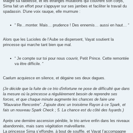
Malgré sa faiblesse, et les étranges mutations qui couvrent son corps,
Sirna fait un effort pour s'appuyer sur ses jambes et faciliter le travail du
spadassin. D'une voix rauque, elle murmure :
“ Re…monter. Mais… prudence ! Des ennemis… aussi en haut… “
Alors que les Lucioles de l’Aube se dispersent, Vayat soutient la
princesse qui marche tant bien que mal.
“ Je compte sur toi pour nous couvrir, Petit Prince. Cette remontée
va être difficile. “
Caelum acquiesce en silence, et dégaine ses deux dagues.
(Je décide que la fuite de ce trio d'infortune ne pose de difficulté que dans
la mesure où la princesse a régulièrement besoin de reprendre ses
forces, et que chaque minute augmente les chances de faire une
“Mauvaise Rencontre”. J'ajoute donc un troisième Rayon à ce Spark, et
fais un nouveau Spark Check ; 5. La chance est du côté des fuyards.)
Après une dernière ascension pénible, le trio arrive enfin dans les niveaux
abandonnés, mais sans végétation malveillante.
La princesse Sirna s’effondre, à bout de souffle, et Vayat l’accompagne