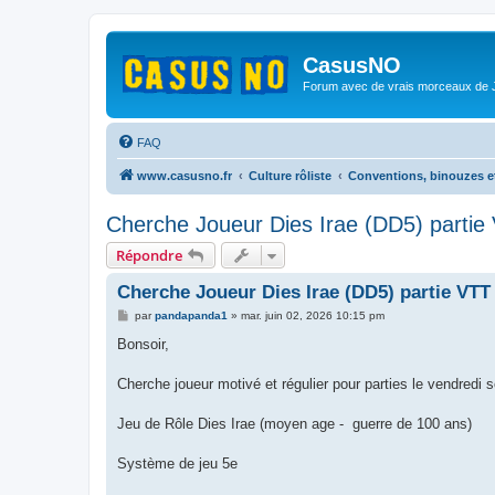
CasusNO
Forum avec de vrais morceaux de
FAQ
www.casusno.fr
Culture rôliste
Conventions, binouzes e
Cherche Joueur Dies Irae (DD5) partie 
Répondre
Cherche Joueur Dies Irae (DD5) partie VTT 
M
par
pandapanda1
»
mar. juin 02, 2026 10:15 pm
e
s
Bonsoir,
s
a
g
Cherche joueur motivé et régulier pour parties le vendredi s
e
Jeu de Rôle Dies Irae (moyen age - guerre de 100 ans)
Système de jeu 5e