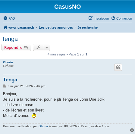
CasusNO
FAQ
Inscription
Connexion
www.casusno.fr
Les petites annonces
Je recherche
Tenga
Répondre
4 messages • Page
1
sur
1
Ghorin
Evêque
Tenga
M
dim. juin 21, 2026 2:46 pm
e
s
Bonjour,
s
Je suis à la recherche, pour le jdr Tenga de John Doe JdR:
a
g
- du livre de base
e
- de l'écran et son livret
Merci d'avance
Dernière modification par
Ghorin
le mer. juil. 08, 2026 9:15 am, modifié 1 fois.