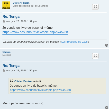
Olivier Fanton
Dieu des lapins qui bouquinent
Re: Tenga
M
mar. juin 23, 2026 1:37 pm
e
s
Je vends un livre de base ici-même.
s
https://www.casusno.fr/viewtopic.php?t=45288
a
g
e
Un lapin qui bouquine n'a pas besoin de lunettes.
(
Les Bouquins du Lapin
)
Ghorin
Evêque
Re: Tenga
M
mar. juin 23, 2026 1:50 pm
e
s
s
Olivier Fanton
a écrit :
↑
a
g
Je vends un livre de base ici-même.
e
https://www.casusno.fr/viewtopic.php?t=45288
Merci je t'ai envoyé un mp :-)