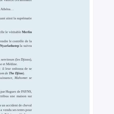
se, Athéna…
uant ainsi la suprématie
elle le véritable
Merlin
endre le contrôle de la
Nyarlathotep
la suivra
 serviteurs (les Djinns),
ue et Médine.
: il leur ordonna de se
 nom de
The Djinn
).
puissance, Mahomet se
, par Hugues de PAYNS,
ttribua une maison sur
s un accident de cheval
 a vendu ses terres pour