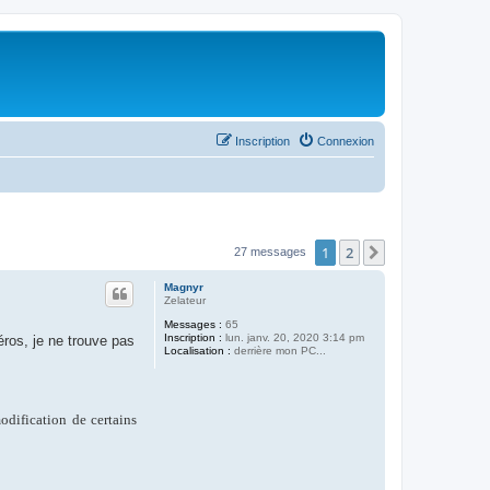
Inscription
Connexion
1
2
Suivant
27 messages
Magnyr
Zelateur
Messages :
65
Inscription :
lun. janv. 20, 2020 3:14 pm
ros, je ne trouve pas
Localisation :
derrière mon PC...
modification de certains