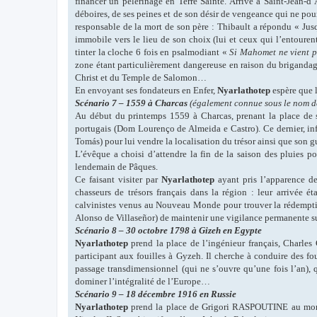
financer un pèlerinage en Terre Sainte. Arrivé à Saint-Jean-d’
déboires, de ses peines et de son désir de vengeance qui ne po
responsable de la mort de son père : Thibault a répondu « Jus
immobile vers le lieu de son choix (lui et ceux qui l’entourent
tinter la cloche 6 fois en psalmodiant «
Si Mahomet ne vient 
zone étant particulièrement dangereuse en raison du briganda
Christ et du Temple de Salomon…
En envoyant ses fondateurs en Enfer,
Nyarlathotep
espère que l
Scénario 7 – 1559 à Charcas
(également connue sous le nom d
Au début du printemps 1559 à Charcas, prenant la place de
portugais (Dom Lourenço de Almeida e Castro). Ce dernier, in
Tomás) pour lui vendre la localisation du trésor ainsi que son
L’évêque a choisi d’attendre la fin de la saison des pluies p
lendemain de Pâques.
Ce faisant visiter par
Nyarlathotep
ayant pris l’apparence d
chasseurs de trésors français dans la région : leur arrivée 
calvinistes venus au Nouveau Monde pour trouver la rédemptio
Alonso de Villaseñor) de maintenir une vigilance permanente s
Scénario 8 – 30 octobre 1798 à Gizeh en Egypte
Nyarlathotep
prend la place de l’ingénieur français, Char
participant aux fouilles à Gyzeh. Il cherche à conduire des f
passage transdimensionnel (qui ne s’ouvre qu’une fois l’an),
dominer l’intégralité de l’Europe…
Scénario 9 – 18 décembre 1916 en Russie
Nyarlathotep
prend la place de Grigori RASPOUTINE au moment 