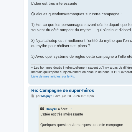
s
L'idée est très intéressante
s
a
g
Quelques questions/remarques sur cette campagne :
e
1) Est ce que les personnages savent dès le départ que l'
souvent du côté rampant du mythe ... qui s'insinue d'abord 
2) Nyarlathotep est il réellement l'entité du mythe que l'on
du mythe pour réaliser ses plans ?
3) Avec quel système de régles cette campagne a t'elle été
« Les hommes doués intellectuellement savent qu’il n’y a pas de différen
mentale qui s’opère subjectivement en chacun de nous. » HP Lovecraf
Liste de mes articles sur le Fix
Re: Campagne de super-héros
M
par
Magnyr
»
dim. juin 28, 2026 10:19 pm
e
s
s
Dany40
a écrit :
↑
a
g
L'idée est très intéressante
e
Quelques questions/remarques sur cette campagne :