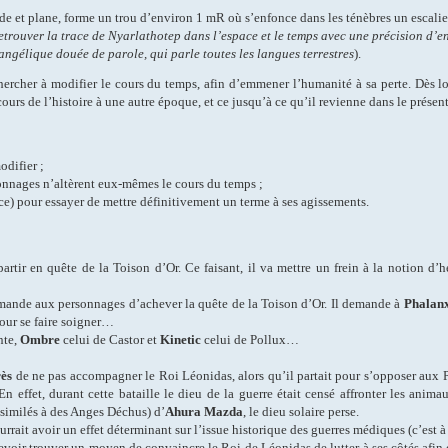
lide et plane, forme un trou d’environ 1 mR où s’enfonce dans les ténèbres un escalie
retrouver la trace de Nyarlathotep dans l’espace et le temps avec une précision d’e
 angélique douée de parole, qui parle toutes les langues terrestres
).
chercher à modifier le cours du temps, afin d’emmener l’humanité à sa perte. Dès lo
ours de l’histoire à une autre époque, et ce jusqu’à ce qu’il revienne dans le présent
difier ;
onnages n’altèrent eux-mêmes le cours du temps ;
ce) pour essayer de mettre définitivement un terme à ses agissements.
à partir en quête de la Toison d’Or. Ce faisant, il va mettre un frein à la notion 
ande aux personnages d’achever la quête de la Toison d’Or. Il demande à
Phalan
pour se faire soigner…
nte,
Ombre
celui de Castor et
Kinetic
celui de Pollux…
ès
de ne pas accompagner le Roi Léonidas, alors qu’il partait pour s’opposer aux Pe
 effet, durant cette bataille le dieu de la guerre était censé affronter les animau
assimilés à des Anges Déchus) d’
Ahura Mazda
, le dieu solaire perse.
ourrait avoir un effet déterminant sur l’issue historique des guerres médiques (c’est à 
evoir trouver un moyen de convaincre le Roi de Léonidas de lutter à ses côtés afin