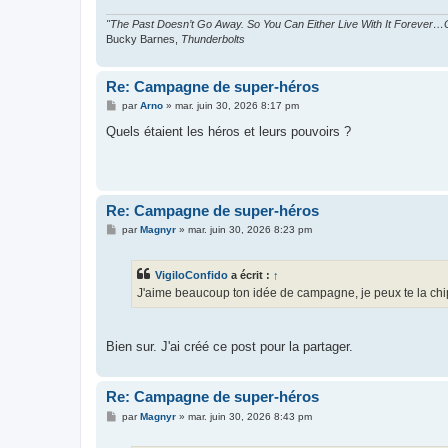
e
"The Past Doesn’t Go Away. So You Can Either Live With It Forever…O
Bucky Barnes,
Thunderbolts
Re: Campagne de super-héros
M
par
Arno
»
mar. juin 30, 2026 8:17 pm
e
s
Quels étaient les héros et leurs pouvoirs ?
s
a
g
e
Re: Campagne de super-héros
M
par
Magnyr
»
mar. juin 30, 2026 8:23 pm
e
s
s
VigiloConfido
a écrit :
↑
a
g
J'aime beaucoup ton idée de campagne, je peux te la chi
e
Bien sur. J'ai créé ce post pour la partager.
Re: Campagne de super-héros
M
par
Magnyr
»
mar. juin 30, 2026 8:43 pm
e
s