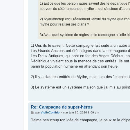
1) Est ce que les personnages savent dès le départ que 
souvent du côté rampant du mythe ... qui s'insinue d'abord
2) Nyarlathotep est il réellement l'entité du mythe que l'o
mythe pour réaliser ses plans ?
3) Avec quel système de régles cette campagne a t'elle é
1) Oui, ils le savent. Cette campagne fait suite à un autre 
Les Grands Anciens ont été intégrés dans la cosmogonie 
Les Dieux Antiques, qui sont en fait des Anges Déchus, sont
Néolithique vivaient sous la menace de ces entités. Ils ont 
parmi la population humaine en attendant son heure.
2) Il y a d'autres entités du Mythe, mais lors des "escales 
3) Le système est un système maison que j'ai mis au point i
Re: Campagne de super-héros
M
par
VigiloConfido
»
mar. juin 30, 2026 8:09 pm
e
s
J'aime beaucoup ton idée de campagne, je peux te la chipe
s
a
g