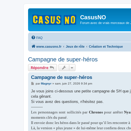
CasusNO
Forum avec de vrais morceaux de
FAQ
www.casusno.fr
Jeux de rôle
Création et Technique
Campagne de super-héros
Répondre
Campagne de super-héros
M
par
Magnyr
»
sam. juin 27, 2026 9:34 pm
e
s
Je vous joins ci-dessous une petite campagne de SH que j'
s
cela gênant.
a
g
Si vous avez des questions, n'hésitez pas.
e
----------
Les personnages sont sollicités par
Chronos
pour arrêter
Nya
moments clés du passé.
Il envoie donc les héros dans le passé pour qu’il les rencontre 
Là, la version « plus jeune » de lui-même leur confiera deux ch