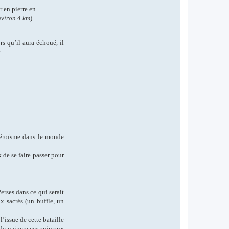
r en pierre en
nviron 4 km
).
rs qu’il aura échoué, il
.
d’héroïsme dans le monde
x
de se faire passer pour
rses dans ce qui serait
x sacrés (un buffle, un
l’issue de cette bataille
 de vaincre ces animaux