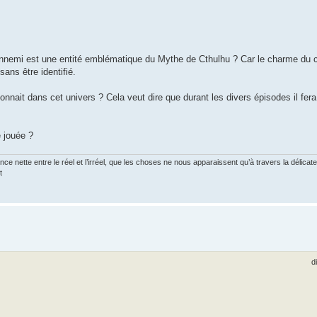
ennemi est une entité emblématique du Mythe de Cthulhu ? Car le charme du c
sans être identifié.
 connait dans cet univers ? Cela veut dire que durant les divers épisodes il fer
 jouée ?
ce nette entre le réel et l’irréel, que les choses ne nous apparaissent qu’à travers la délica
t
d