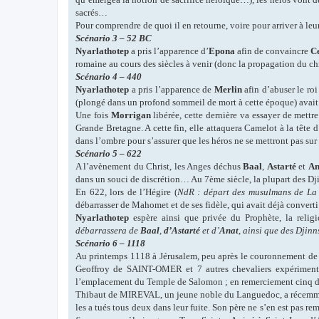
sacrés…
Pour comprendre de quoi il en retourne, voire pour arriver à leu
Scénario 3 – 52 BC
Nyarlathotep
a pris l’apparence d’
Epona
afin de convaincre
C
romaine au cours des siècles à venir (donc la propagation du c
Scénario 4 – 440
Nyarlathotep
a pris l’apparence de
Merlin
afin d’abuser le roi
(plongé dans un profond sommeil de mort à cette époque) avai
Une fois
Morrigan
libérée, cette dernière va essayer de mettr
Grande Bretagne. A cette fin, elle attaquera Camelot à la tête
dans l’ombre pour s’assurer que les héros ne se mettront pas s
Scénario 5 – 622
A l’avènement du Christ, les Anges déchus
Baal
,
Astarté
et
An
dans un souci de discrétion… Au 7ème siècle, la plupart des Dj
En 622, lors de l’Hégire (
NdR : départ des musulmans de L
débarrasser de Mahomet et de ses fidèle, qui avait déjà converti
Nyarlathotep
espère ainsi que privée du Prophète, la reli
débarrassera de
Baal
,
d’Astarté
et d’
Anat
, ainsi que des Djin
Scénario 6 – 1118
Au printemps 1118 à Jérusalem, peu après le couronnement de 
Geoffroy de SAINT-OMER et 7 autres chevaliers expérimentés 
l’emplacement du Temple de Salomon
; en remerciement cinq d
Thibaut de MIREVAL, un jeune noble du Languedoc, a récemment 
les a tués tous deux dans leur fuite. Son père ne s’en est pas 