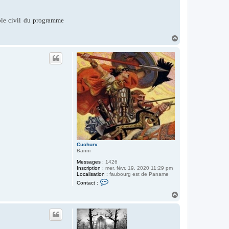
le civil du programme
H
a
u
t
Cuchurv
Banni
Messages :
1426
Inscription :
mer. févr. 19, 2020 11:29 pm
Localisation :
faubourg est de Paname
C
Contact :
o
n
H
t
a
a
u
c
t
t
e
r