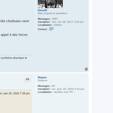
C
u
c
Dany40
h
Dieu d'après le panthéon
u
r
Messages :
3097
ôté cthulhuien vient
v
Inscription :
ven. avr. 28, 2017 2:04 pm
Localisation :
Orthez
C
Contact :
o
n
a appel à des forces
t
a
c
t
e
r
D
te synthèse physique et
a
n
y
4
H
0
a
u
Magnyr
t
Zelateur
Messages :
65
Inscription :
lun. janv. 20, 2020 3:14 pm
Localisation :
derrière mon PC...
im. juin 28, 2026 7:38 pm