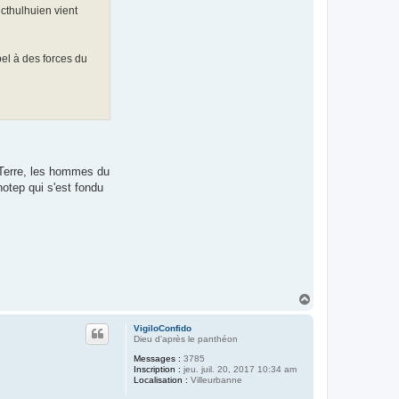
cthulhuien vient
pel à des forces du
r Terre, les hommes du
hotep qui s'est fondu
H
a
u
VigiloConfido
t
Dieu d'après le panthéon
Messages :
3785
Inscription :
jeu. juil. 20, 2017 10:34 am
Localisation :
Villeurbanne