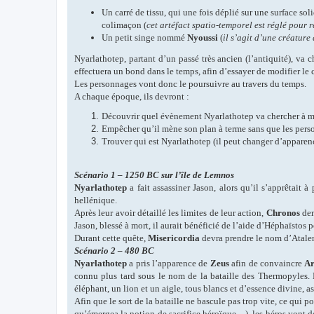
Un carré de tissu, qui une fois déplié sur une surface so
colimaçon (
cet artéfact spatio-temporel est réglé pour 
Un petit singe nommé
Nyoussi
(
il s’agit d’une créature
Nyarlathotep, partant d’un passé très ancien (l’antiquité), va 
effectuera un bond dans le temps, afin d’essayer de modifier le c
Les personnages vont donc le poursuivre au travers du temps.
A chaque époque, ils devront :
Découvrir quel évènement Nyarlathotep va chercher à mo
Empêcher qu’il mène son plan à terme sans que les pers
Trouver qui est Nyarlathotep (il peut changer d’apparen
Scénario 1 – 1250 BC sur l’île de Lemnos
Nyarlathotep
a fait assassiner Jason, alors qu’il s’apprêtait 
hellénique.
Après leur avoir détaillé les limites de leur action,
Chronos
dem
Jason, blessé à mort, il aurait bénéficié de l’aide d’Héphaïstos 
Durant cette quête,
Misericordia
devra prendre le nom d’Atale
Scénario 2 – 480 BC
Nyarlathotep
a pris l’apparence de
Zeus
afin de convaincre
Ar
connu plus tard sous le nom de la bataille des Thermopyles. En
éléphant, un lion et un aigle, tous blancs et d’essence divine, 
Afin que le sort de la bataille ne bascule pas trop vite, ce qui p
qu’émergea la notion de sacrifice héroïque…), les héros vont d