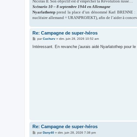
Nicolas II. Son objectif est d’empêcher la Révolution russe…
Scénario 10 – 8 septembre 1944 en Allemagne
Nyarlathotep
prend la place d’un dénommé Karl BRENNE : l’
nucléaire allemand = URANPROJEKT), afin de l’aider à concev
Re: Campagne de super-héros
M
par
Cuchurv
»
dim. juin 28, 2026 10:52 am
e
s
Intéressant. En revanche j'aurais aidé Nyarlatothep pour le
s
a
g
e
Re: Campagne de super-héros
M
par
Dany40
»
dim. juin 28, 2026 7:38 pm
e