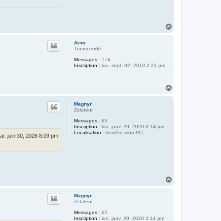
H
a
u
Arno
t
Transcendé
Messages :
774
Inscription :
lun. sept. 02, 2019 2:21 pm
H
a
u
Magnyr
t
Zelateur
Messages :
65
Inscription :
lun. janv. 20, 2020 3:14 pm
Localisation :
derrière mon PC...
ar. juin 30, 2026 8:09 pm
H
a
u
Magnyr
t
Zelateur
Messages :
65
Inscription :
lun. janv. 20, 2020 3:14 pm