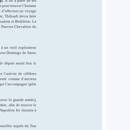
p
). Il lui a parlé de ses
ler pour trouver l’homme
t d’effectuer un voyage
re, Thibault devra faire
érusalem et Bethléem. La
u Pauvres Chevaliers du
 à un vieil explorateur
gneur Domingo de Santo
e départ aurait lieu le
 l’arrivée de célèbres
ésenté comme d’anciens
qui l’accompagne (père
vec la grande armée),
bre, afin de trouver le
Napoléon Ier réussira à
nseiller auprès du Tsar