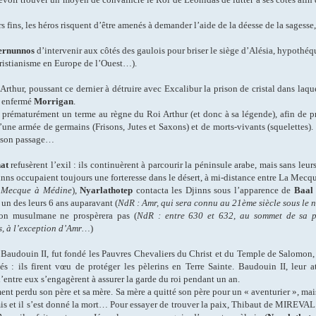
rs fins, les héros risquent d’être amenés à demander l’aide de la déesse de la sages
ernunnos
d’intervenir aux côtés des gaulois pour briser le siège d’Alésia, hypothéq
hristianisme en Europe de l’Ouest…).
 Arthur, poussant ce dernier à détruire avec Excalibur la prison de cristal dans laqu
t enfermé
Morrigan
.
e prématurément un terme au règne du Roi Arthur (et donc à sa légende), afin de pr
 d’une armée de
germains (Frisons, Jutes et Saxons) et de morts-vivants (squelettes).
ur son passage…
at
refusèrent l’exil : ils continuèrent à parcourir la péninsule arabe, mais sans leurs
inns occupaient toujours une forteresse dans le désert, à mi-distance entre La Mecq
a Mecque à Médine
),
Nyarlathotep
contacta les Djinns sous l’apparence de
Baal
 un des leurs 6 ans auparavant (
NdR : Amr, qui sera connu au 21ème siècle sous le
gion musulmane ne prospèrera pas
(
NdR : entre 630 et 632, au sommet de sa 
ns, à l’exception d’Amr…
)
Baudouin II, fut fondé les Pauvres Chevaliers du Christ et du Temple de Salomon
: ils firent vœu de protéger les pèlerins en Terre Sainte. Baudouin II, leur a
’entre eux s’engagèrent à assurer la garde du roi pendant un an.
perdu son père et sa mère. Sa mère a quitté son père pour un « aventurier », mai
remis et il s’est donné la mort… Pour essayer de trouver la paix, Thibaut de MIREVAL