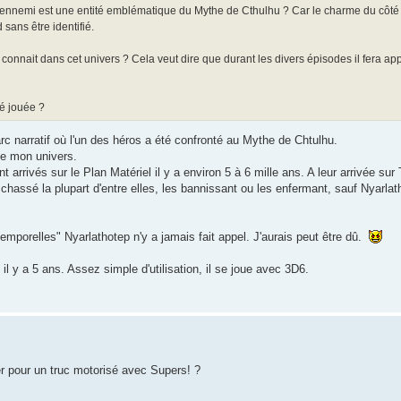
l'ennemi est une entité emblématique du Mythe de Cthulhu ? Car le charme du côté 
 sans être identifié.
n connait dans cet univers ? Cela veut dire que durant les divers épisodes il fera ap
té jouée ?
arc narratif où l'un des héros a été confronté au Mythe de Chtulhu.
de mon univers.
 arrivés sur le Plan Matériel il y a environ 5 à 6 mille ans. A leur arrivée su
chassé la plupart d'entre elles, les bannissant ou les enfermant, sauf Nyarlat
temporelles" Nyarlathotep n'y a jamais fait appel. J'aurais peut être dû.
l y a 5 ans. Assez simple d'utilisation, il se joue avec 3D6.
r pour un truc motorisé avec Supers! ?