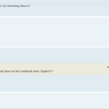
r Do Something About It."
m
per pour un truc motorisé avec Supers! ?