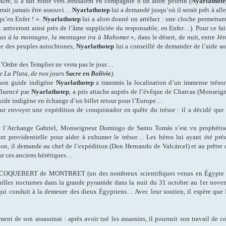
Acre, il a fait route vers Jérusalem en compagnie d’un autre pèlerin (
Nyarlathote
urrait jamais être assouvi…
Nyarlathotep
lui a demandé jusqu’où il serait prêt à al
qu’en Enfer ! ».
Nyarlathotep
lui a alors donné un artéfact : une cloche permettan
 arriveront ainsi près de l’âme suppliciée du responsable, en Enfer…). Pour ce fai
pas à la montagne, la montagne ira à Mahomet
», dans le désert, de nuit, entre J
ge des peuples autochtones,
Nyarlathotep
lui a conseillé de demander de l’aide a
’Ordre des Templier ne verra pas le jour…
e La Plata, de nos jours
Sucre
en Bolivie
).
 son guide indigène
Nyarlathotep
a transmis la localisation d’un immense trésor
fluencé par
Nyarlathotep
, a pris attache auprès de l’évêque de Charcas (Monsei
 guide indigène en échange d’un billet retour pour l’Europe…
our envoyer une expédition de conquistador en quête du trésor : il a décidé que l
e l’Archange Gabriel, Monseigneur Domingo de Santo Tomás s’est vu prophétiser
étant providentielle pour aider à exhumer le trésor… Les héros lui ayant été pr
n, il demande au chef de l’expédition (Don Hernando de Valcárcel) et au prêtre 
ur ces anciens hérétiques…
les COQUEBERT de MONTBRET (un des nombreux scientifiques venus en Égypte a
ouilles nocturnes dans la grande pyramide dans la nuit du 31 octobre au 1er novem
 qui conduit à la demeure des dieux Égyptiens… Avec leur soutien, il espère que 
de son assassinat : après avoir tué les assassins, il poursuit son travail de co