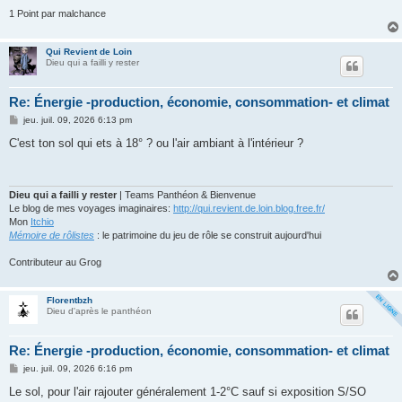
1 Point par malchance
Qui Revient de Loin
Dieu qui a failli y rester
Re: Énergie -production, économie, consommation- et climat
M
jeu. juil. 09, 2026 6:13 pm
e
s
C'est ton sol qui ets à 18° ? ou l'air ambiant à l'intérieur ?
s
a
g
e
Dieu qui a failli y rester
| Teams Panthéon & Bienvenue
Le blog de mes voyages imaginaires:
http://qui.revient.de.loin.blog.free.fr/
Mon
Itchio
Mémoire de rôlistes
: le patrimoine du jeu de rôle se construit aujourd'hui
Contributeur au Grog
Florentbzh
Dieu d'après le panthéon
Re: Énergie -production, économie, consommation- et climat
M
jeu. juil. 09, 2026 6:16 pm
e
s
Le sol, pour l'air rajouter généralement 1-2°C sauf si exposition S/SO
s