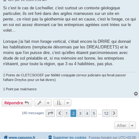
e
s
Si c'est le cas de Lochwiller, c'est surtout un contexte géologique
s
particulier, ils ont foré dans des argiles marneuses sur un site en
a
g
pente...ce n'est pas la géothermie qui est en cause, c'est le forage, ce qui
e
en soi est assez étonnant car les entreprises agréées sont triées sur le
volet...
Lorsque j'ai fait mon forage vertical, c'était encore la DRIRE qui donnait
les habilitations (remplacée désormais par les DREAL/DREETS) et le
moins que l'on puisse dire, c'est qu'elles étaient parcimonieuses avec
étude de sol préalable et, si ma mémoire est bonne, les entreprises
n'étaient, pour toute la région, que 3 ou 4 habilitées, pas plus.
2 Points de CLETCSOOEF par fidélité conjugale (erreur judiciaire qui ferait passer
l'affaire Dreyfus pour un fait divers)
1 Point par malchance
Répondre
Page
2
sur
12
1
2
3
4
5
12
Précédent
Suivant
180 messages
…
Aller
www.casusno.fr
Supprimer les cookies
Fuseau horaire sur
UTC+02:00