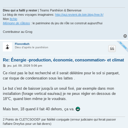
g
e
Dieu qui a failli y rester
| Teams Panthéon & Bienvenue
Le blog de mes voyages imaginaires:
http://qui.revient.de.loin.blog.free.fr/
Mon
Itchio
Mémoire de rôlistes
: le patrimoine du jeu de rôle se construit aujourd'hui
Contributeur au Grog
Florentbzh
Dieu d'après le panthéon
Re: Énergie -production, économie, consommation- et climat
M
jeu. juil. 09, 2026 5:06 pm
e
s
Ce n'est pas le but recherché et il serait délétère pour le sol si parquet,
s
car risque de condensation sous les lattes .
a
g
e
Le but c'est de baisser jusqu'à un seuil fixé, par exemple dans mon
installation (forage vertical eau/eau) je ne peux régler en dessous de
18°C, quand bien même je le voudrais.
Mais bon, 18 quand il fait 40 dehors, ça va.
2 Points de CLETCSOOEF par fidélité conjugale (erreur judiciaire qui ferait passer
l'affaire Dreyfus pour un fait divers)