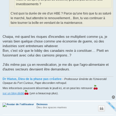
investissements ?
C'est quoi la durée de vie d'un HBE ? Parce qu'une fois que tu as saturé
le marché, faut attendre le renouvellement... Bon, tu vas continuer à
faire tourner la boîte en vendant de la maintenance.
Chaipa, mé quand les risques d'incendies se multiplient comme ça, je
verrais bien quelque chose comme une économie de guerre, où des
industries sont entretenues whatever.
Bon, c'est sûr que le lobby des canadairs reste à constituer.... Ptett en
fusionnant avec celui des camions pinpons..?
J'dis même pas ça en revendication, je me dis que l'agro-alimentaire et
d'autres secteurs devraient être demandeurs.
Dr Hiatus, Dieu de la phase pas créative
-
Professeur émérite de l'Université
Opaque du Fort Curieux, Pape discordien refroqué.
Mes infocerises poussent désormais le jeudi ici, et on peut les retrouver
sur un blog dédié
(yen a beaucoup plus).
Deimoss
Dieu des spaces marines