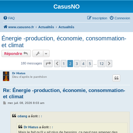
CasusNO
FAQ
Inscription
Connexion
www.casusno.fr
Actualités
Actualités
Énergie -production, économie, consommation-
et climat
Répondre
Page
2
sur
12
1
2
3
4
5
12
Précédent
Suivant
180 messages
…
Dr Hiatus
Dieu d'après le panthéon
Re: Énergie -production, économie, consommation-
et climat
M
mer. juil. 08, 2026 8:03 am
e
s
s
cdang
a écrit :
↑
a
g
e
Dr Hiatus
a écrit :
↑
Mais le fait qu'il y ait plus de besoins, ça peut pas amener des