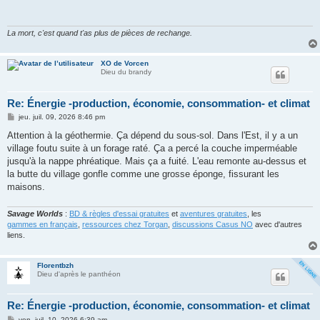
La mort, c'est quand t'as plus de pièces de rechange.
XO de Vorcen
Dieu du brandy
Re: Énergie -production, économie, consommation- et climat
M
jeu. juil. 09, 2026 8:46 pm
e
s
Attention à la géothermie. Ça dépend du sous-sol. Dans l'Est, il y a un
s
village foutu suite à un forage raté. Ça a percé la couche imperméable
a
g
jusqu'à la nappe phréatique. Mais ça a fuité. L'eau remonte au-dessus et
e
la butte du village gonfle comme une grosse éponge, fissurant les
maisons.
Savage Worlds
:
BD & règles d'essai gratuites
et
aventures gratuites
, les
gammes en français
,
ressources chez Torgan
,
discussions Casus NO
avec d'autres
liens.
Florentbzh
Dieu d'après le panthéon
Re: Énergie -production, économie, consommation- et climat
M
ven. juil. 10, 2026 6:39 am