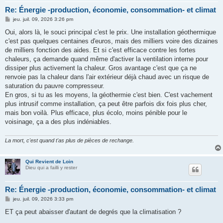
Re: Énergie -production, économie, consommation- et climat
M
jeu. juil. 09, 2026 3:26 pm
e
s
Oui, alors là, le souci principal c'est le prix. Une installation géothermique
s
c'est pas quelques centaines d'euros, mais des milliers voire des dizaines
a
g
de milliers fonction des aides. Et si c'est efficace contre les fortes
e
chaleurs, ça demande quand même d'activer la ventilation interne pour
dissiper plus activement la chaleur. Gros avantage c'est que ça ne
renvoie pas la chaleur dans l'air extérieur déjà chaud avec un risque de
saturation du pauvre compresseur.
En gros, si tu as les moyens, la géothermie c'est bien. C'est vachement
plus intrusif comme installation, ça peut être parfois dix fois plus cher,
mais bon voilà. Plus efficace, plus écolo, moins pénible pour le
voisinage, ça a des plus indéniables.
La mort, c'est quand t'as plus de pièces de rechange.
Qui Revient de Loin
Dieu qui a failli y rester
Re: Énergie -production, économie, consommation- et climat
M
jeu. juil. 09, 2026 3:33 pm
e
s
ET ça peut abaisser d'autant de degrés que la climatisation ?
s
a