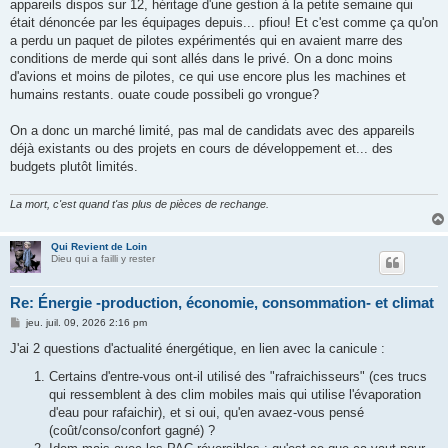
appareils dispos sur 12, héritage d'une gestion à la petite semaine qui
était dénoncée par les équipages depuis... pfiou! Et c'est comme ça qu'on
a perdu un paquet de pilotes expérimentés qui en avaient marre des
conditions de merde qui sont allés dans le privé. On a donc moins
d'avions et moins de pilotes, ce qui use encore plus les machines et
humains restants. ouate coude possibeli go vrongue?
On a donc un marché limité, pas mal de candidats avec des appareils
déjà existants ou des projets en cours de développement et... des
budgets plutôt limités.
La mort, c'est quand t'as plus de pièces de rechange.
Qui Revient de Loin
Dieu qui a failli y rester
Re: Énergie -production, économie, consommation- et climat
M
jeu. juil. 09, 2026 2:16 pm
e
s
J'ai 2 questions d'actualité énergétique, en lien avec la canicule :
s
a
Certains d'entre-vous ont-il utilisé des "rafraichisseurs" (ces trucs
g
qui ressemblent à des clim mobiles mais qui utilise l'évaporation
e
d'eau pour rafaichir), et si oui, qu'en avaez-vous pensé
(coût/conso/confort gagné) ?