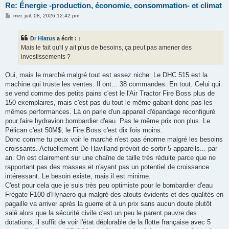
Re: Énergie -production, économie, consommation- et climat
M
mer. juil. 08, 2026 12:42 pm
e
s
s
Dr Hiatus
a écrit :
↑
a
g
Mais le fait qu'il y ait plus de besoins, ça peut pas amener des
e
investissements ?
Oui, mais le marché malgré tout est assez niche. Le DHC 515 est la
machine qui truste les ventes. Il ont... 38 commandes. En tout. Celui qui
se vend comme des petits pains c'est le l'Air Tractor Fire Boss
plus de
150 exemplaires, mais c'est pas du tout le même gabarit donc pas les
mêmes performances. Là on parle d'un appareil d'épandage reconfiguré
pour faire hydravion bombardier d'eau. Pas le même prix non plus. Le
Pélican c'est 50M$, le Fire Boss c'est dix fois moins.
Donc comme tu peux voir le marché n'est pas énorme malgré les besoins
croissants. Actuellement De Havilland prévoit de sortir 5 appareils... par
an. On est clairement sur une chaîne de taille très réduite parce que ne
rapportant pas des masses et n'ayant pas un potentiel de croissance
intéressant. Le besoin existe, mais il est minime.
C'est pour cela que je suis très peu optimiste pour le bombardier d'eau
Frégate F100 d'Hynaero qui malgré des atouts évidents et des qualités en
pagaille va arriver après la guerre et à un prix sans aucun doute plutôt
salé alors que la sécurité civile c'est un peu le parent pauvre des
dotations, il suffit de voir l'état déplorable de la flotte française avec 5