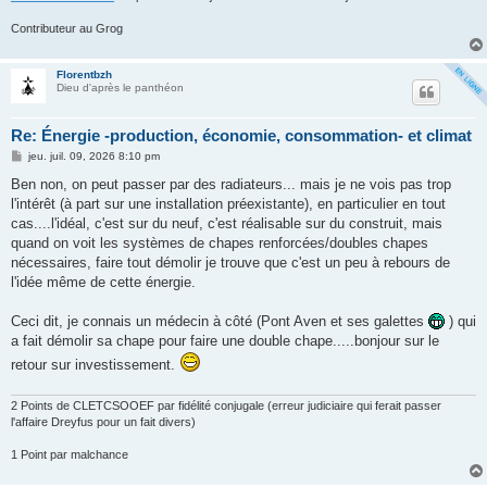
Contributeur au Grog
Florentbzh
Dieu d'après le panthéon
Re: Énergie -production, économie, consommation- et climat
M
jeu. juil. 09, 2026 8:10 pm
e
s
Ben non, on peut passer par des radiateurs... mais je ne vois pas trop
s
l'intérêt (à part sur une installation préexistante), en particulier en tout
a
g
cas....l'idéal, c'est sur du neuf, c'est réalisable sur du construit, mais
e
quand on voit les systèmes de chapes renforcées/doubles chapes
nécessaires, faire tout démolir je trouve que c'est un peu à rebours de
l'idée même de cette énergie.
Ceci dit, je connais un médecin à côté (Pont Aven et ses galettes
) qui
a fait démolir sa chape pour faire une double chape.....bonjour sur le
retour sur investissement.
2 Points de CLETCSOOEF par fidélité conjugale (erreur judiciaire qui ferait passer
l'affaire Dreyfus pour un fait divers)
1 Point par malchance