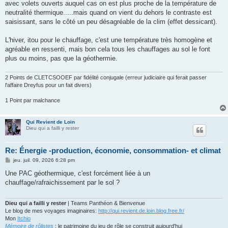
avec volets ouverts auquel cas on est plus proche de la température de
a
g
neutralité thermique.....mais quand on vient du dehors le contraste est
e
saisissant, sans le côté un peu désagréable de la clim (effet dessicant).
L'hiver, itou pour le chauffage, c'est une température très homogène et
agréable en ressenti, mais bon cela tous les chauffages au sol le font
plus ou moins, pas que la géothermie.
2 Points de CLETCSOOEF par fidélité conjugale (erreur judiciaire qui ferait passer
l'affaire Dreyfus pour un fait divers)
1 Point par malchance
Qui Revient de Loin
Dieu qui a failli y rester
Re: Énergie -production, économie, consommation- et climat
M
jeu. juil. 09, 2026 6:28 pm
e
s
Une PAC géothermique, c'est forcément liée à un
s
chauffage/rafraichissement par le sol ?
a
g
e
Dieu qui a failli y rester
| Teams Panthéon & Bienvenue
Le blog de mes voyages imaginaires:
http://qui.revient.de.loin.blog.free.fr/
Mon
Itchio
Mémoire de rôlistes
: le patrimoine du jeu de rôle se construit aujourd'hui