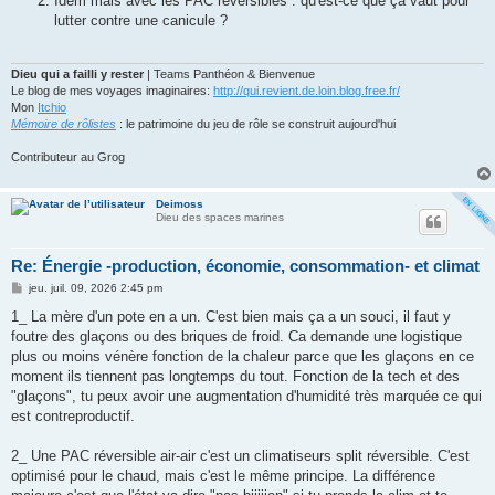
Idem mais avec les PAC réversibles : qu'est-ce que ça vaut pour
lutter contre une canicule ?
Dieu qui a failli y rester
| Teams Panthéon & Bienvenue
Le blog de mes voyages imaginaires:
http://qui.revient.de.loin.blog.free.fr/
Mon
Itchio
Mémoire de rôlistes
: le patrimoine du jeu de rôle se construit aujourd'hui
Contributeur au Grog
Deimoss
Dieu des spaces marines
Re: Énergie -production, économie, consommation- et climat
M
jeu. juil. 09, 2026 2:45 pm
e
s
1_ La mère d'un pote en a un. C'est bien mais ça a un souci, il faut y
s
foutre des glaçons ou des briques de froid. Ca demande une logistique
a
g
plus ou moins vénère fonction de la chaleur parce que les glaçons en ce
e
moment ils tiennent pas longtemps du tout. Fonction de la tech et des
"glaçons", tu peux avoir une augmentation d'humidité très marquée ce qui
est contreproductif.
2_ Une PAC réversible air-air c'est un climatiseurs split réversible. C'est
optimisé pour le chaud, mais c'est le même principe. La différence