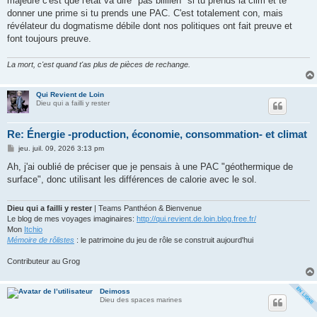
majeure c'est que l'état va dire "pas biiiiien" si tu prends la clim et te
donner une prime si tu prends une PAC. C'est totalement con, mais
révélateur du dogmatisme débile dont nos politiques ont fait preuve et
font toujours preuve.
La mort, c'est quand t'as plus de pièces de rechange.
Qui Revient de Loin
Dieu qui a failli y rester
Re: Énergie -production, économie, consommation- et climat
M
jeu. juil. 09, 2026 3:13 pm
e
s
Ah, j'ai oublié de préciser que je pensais à une PAC "géothermique de
s
surface", donc utilisant les différences de calorie avec le sol.
a
g
e
Dieu qui a failli y rester
| Teams Panthéon & Bienvenue
Le blog de mes voyages imaginaires:
http://qui.revient.de.loin.blog.free.fr/
Mon
Itchio
Mémoire de rôlistes
: le patrimoine du jeu de rôle se construit aujourd'hui
Contributeur au Grog
Deimoss
Dieu des spaces marines