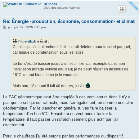
Deimoss
Dieu des spaces marines
Re: Énergie -production, économie, consommation- et climat
M
jeu. juil. 09, 2026 8:15 pm
e
s
s
Florentbzh
a écrit :
↑
a
g
Ce n'est pas le but recherché et il serait délétère pour le sol si parquet,
e
car risque de condensation sous les lattes .
Le but c'est de baisser jusqu'à un seuil fixé, par exemple dans mon
installation (forage vertical eau/eau) je ne peux régler en dessous de
18°C, quand bien même je le voudrais.
Mais bon, 18 quand il fait 40 dehors, ça va.
La PAC géothermique peut être couplée à des ventilateurs donc il n'y a
pas que le sol qui est rafraichi, mais l'air également, en somme une clim
géothermique. Par le plancher en général tu vas faire baisser la
température d'un bon 5°C. Ensuite si on veut mieux tanker la
température, il faut passer un rafraichissement plus actif par l'air
directement.
Pour le chauffage j'ai été surpris par les performances du dispositif.