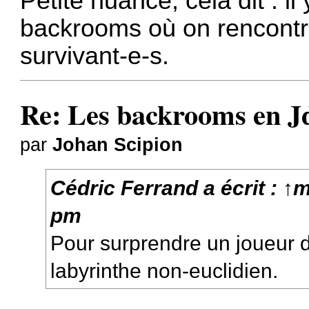
Petite nuance, cela dit : i
backrooms où on rencontre
survivant-e-s.
Re: Les backrooms en 
par
Johan Scipion
Cédric Ferrand
a écrit :
↑
m
pm
Pour surprendre un joueur de
labyrinthe non-euclidien.