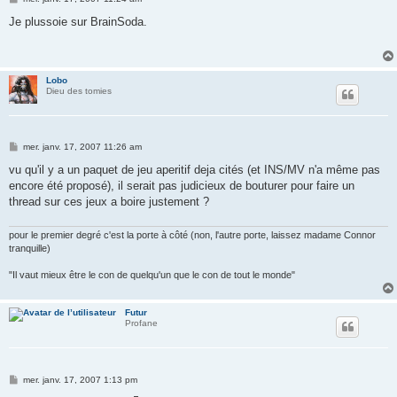
e
s
Je plussoie sur BrainSoda.
s
a
g
e
Lobo
Dieu des tomies
M
mer. janv. 17, 2007 11:26 am
e
s
vu qu'il y a un paquet de jeu aperitif deja cités (et INS/MV n'a même pas
s
encore été proposé), il serait pas judicieux de bouturer pour faire un
a
g
thread sur ces jeux a boire justement ?
e
pour le premier degré c'est la porte à côté (non, l'autre porte, laissez madame Connor
tranquille)
"Il vaut mieux être le con de quelqu'un que le con de tout le monde"
Futur
Profane
M
mer. janv. 17, 2007 1:13 pm
e