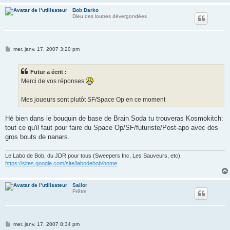
Bob Darko
Dieu des loutres dévergondées
M
mer. janv. 17, 2007 3:20 pm
e
s
s
Futur a écrit :
a
g
Merci de vos réponses
e
Mes joueurs sont plutôt SF/Space Op en ce moment
Hé bien dans le bouquin de base de Brain Soda tu trouveras Kosmokitch:
tout ce qu'il faut pour faire du Space Op/SF/futuriste/Post-apo avec des
gros bouts de nanars.
Le Labo de Bob, du JDR pour tous (Sweepers Inc, Les Sauveurs, etc).
https://sites.google.com/site/labodebob/home
Sailor
Prêtre
M
mer. janv. 17, 2007 8:34 pm
e