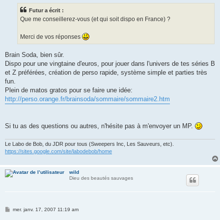
s
Futur a écrit :
a
g
Que me conseillerez-vous (et qui soit dispo en France) ?
e
Merci de vos réponses
Brain Soda, bien sûr.
Dispo pour une vingtaine d'euros, pour jouer dans l'univers de tes séries B
et Z préférées, création de perso rapide, système simple et parties très
fun.
Plein de matos gratos pour se faire une idée:
http://perso.orange.fr/brainsoda/sommaire/sommaire2.htm
Si tu as des questions ou autres, n'hésite pas à m'envoyer un MP.
Le Labo de Bob, du JDR pour tous (Sweepers Inc, Les Sauveurs, etc).
https://sites.google.com/site/labodebob/home
wild
Dieu des beautés sauvages
M
mer. janv. 17, 2007 11:19 am
e