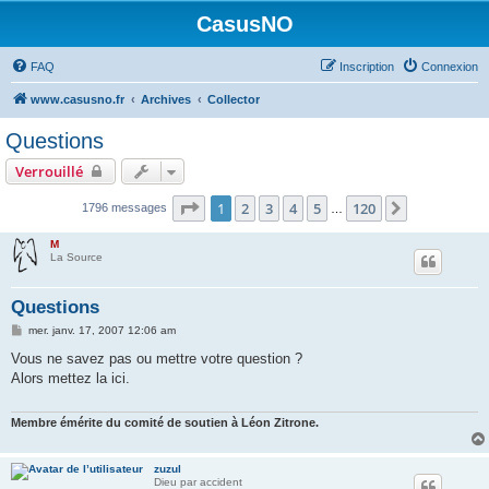
CasusNO
FAQ
Inscription
Connexion
www.casusno.fr
Archives
Collector
Questions
Verrouillé
Page
1
sur
120
1
2
3
4
5
120
Suivant
1796 messages
…
M
La Source
Questions
M
mer. janv. 17, 2007 12:06 am
e
s
Vous ne savez pas ou mettre votre question ?
s
Alors mettez la ici.
a
g
e
Membre émérite du comité de soutien à Léon Zitrone.
zuzul
Dieu par accident