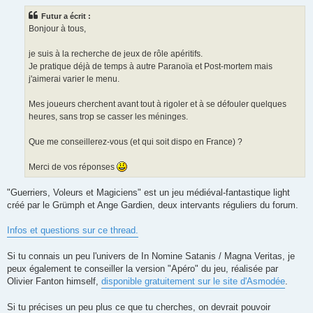
s
s
Futur a écrit :
a
g
Bonjour à tous,
e
je suis à la recherche de jeux de rôle apéritifs.
Je pratique déjà de temps à autre Paranoïa et Post-mortem mais
j'aimerai varier le menu.
Mes joueurs cherchent avant tout à rigoler et à se défouler quelques
heures, sans trop se casser les méninges.
Que me conseillerez-vous (et qui soit dispo en France) ?
Merci de vos réponses
"Guerriers, Voleurs et Magiciens" est un jeu médiéval-fantastique light
créé par le Grümph et Ange Gardien, deux intervants réguliers du forum.
Infos et questions sur ce thread.
Si tu connais un peu l'univers de In Nomine Satanis / Magna Veritas, je
peux également te conseiller la version "Apéro" du jeu, réalisée par
Olivier Fanton himself,
disponible gratuitement sur le site d'Asmodée
.
Si tu précises un peu plus ce que tu cherches, on devrait pouvoir