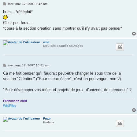
M
mer. janv. 17, 2007 8:47 am
e
s
hum....*réfléchit*
s
a
g
C'est pas faux....
e
*cours à la section création sans montrer qu'il n'y avait pas penser*
wild
Dieu des beautés sauvages
M
mer. janv. 17, 2007 10:21 am
e
s
Ca me fait penser qu'il faudrait peut-être changer le sous titre de la
s
section "Création" ("Pour mieux écrire", c'est un peu vague, non ?).
a
g
e
"Pour développer vos idées et projets de jeux, d'univers, de scénarios" ?
Prononcez ouild
WildFiles
Futur
Profane