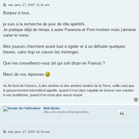
M
mer. janv. 17, 2007 11:11 am
e
s
Bonjour à tous,
s
a
g
je suis à la recherche de jeux de rôle apéritifs.
e
Je pratique déjà de temps à autre Paranoïa et Post-mortem mais j'aimerai
varier le menu.
Mes joueurs cherchent avant tout à rigoler et à se défouler quelques
heures, sans trop se casser les méninges.
Que me conseillerez-vous (et qui soit dispo en France) ?
Merci de vos réponses
Au fin fond de l'univers, à des années et des années lumière de la Terre, veille celui que
le gouvernement intersidéral appelle, quand il n'est plus capable de trouver une solution
à ses problèmes, quand il ne reste plus aucun espoir
Bob Darko
Dieu des loutres dévergondées
M
mer. janv. 17, 2007 11:16 am
e
s