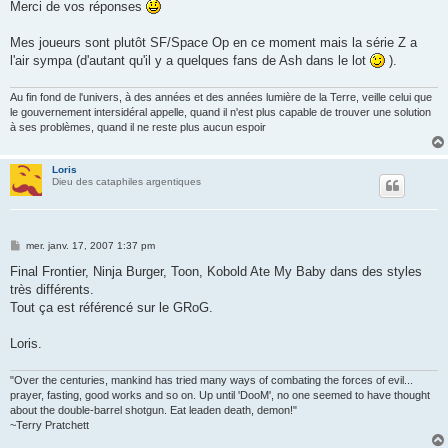
s
Merci de vos réponses
s
a
g
Mes joueurs sont plutôt SF/Space Op en ce moment mais la série Z a
e
l'air sympa (d'autant qu'il y a quelques fans de Ash dans le lot
).
Au fin fond de l'univers, à des années et des années lumière de la Terre, veille celui que
le gouvernement intersidéral appelle, quand il n'est plus capable de trouver une solution
à ses problèmes, quand il ne reste plus aucun espoir
Loris
Dieu des cataphiles argentiques
M
mer. janv. 17, 2007 1:37 pm
e
s
Final Frontier, Ninja Burger, Toon, Kobold Ate My Baby dans des styles
s
très différents.
a
g
Tout ça est référencé sur le GRoG.
e
Loris.
"Over the centuries, mankind has tried many ways of combating the forces of evil...
prayer, fasting, good works and so on. Up until 'DooM', no one seemed to have thought
about the double-barrel shotgun. Eat leaden death, demon!"
~Terry Pratchett