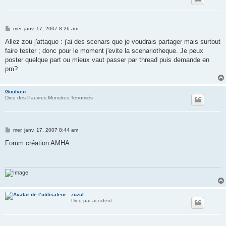
M
mer. janv. 17, 2007 8:26 am
e
s
Allez zou j'attaque : j'ai des scenars que je voudrais partager mais surtout
s
faire tester ; donc pour le moment j'evite la scenariotheque. Je peux
a
g
poster quelque part ou mieux vaut passer par thread puis demande en
e
pm?
Goulven
Dieu des Pauvres Monstres Terrorisés
M
mer. janv. 17, 2007 8:44 am
e
s
Forum création AMHA.
s
a
g
e
zuzul
Dieu par accident