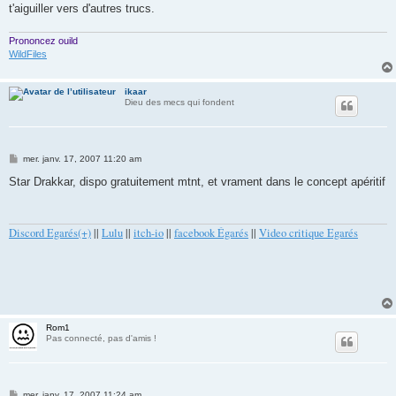
t'aiguiller vers d'autres trucs.
Prononcez ouild
WildFiles
ikaar
Dieu des mecs qui fondent
M
mer. janv. 17, 2007 11:20 am
e
s
Star Drakkar, dispo gratuitement mtnt, et vrament dans le concept apéritif
s
a
g
e
Discord Egarés(+)
||
Lulu
||
itch-io
||
facebook Égarés
||
Video critique Egarés
Rom1
Pas connecté, pas d'amis !
M
mer. janv. 17, 2007 11:24 am